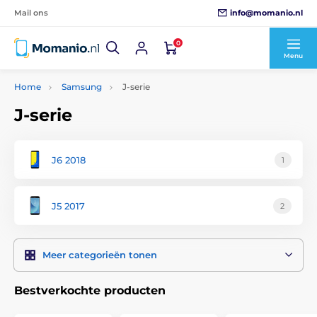
info@momanio.nl
Mail ons
0
Menu
Home
Samsung
J-serie
J-serie
J6 2018
1
J5 2017
2
Meer categorieën tonen
Bestverkochte producten