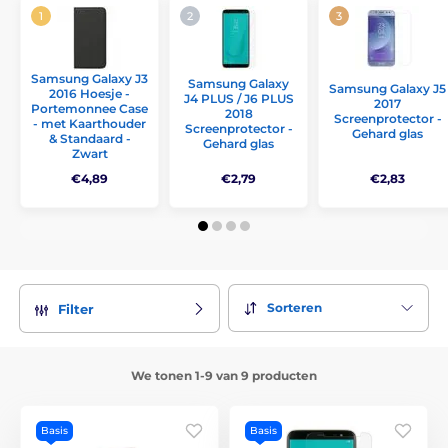
Samsung Galaxy J3
Samsung Galaxy
Samsung Galaxy J5
2016 Hoesje -
J4 PLUS / J6 PLUS
2017
Portemonnee Case
2018
Screenprotector -
- met Kaarthouder
Screenprotector -
Gehard glas
& Standaard -
Gehard glas
Zwart
€4,89
€2,79
€2,83
Sorteren
Filter
We tonen 1-9 van 9 producten
Basis
Basis