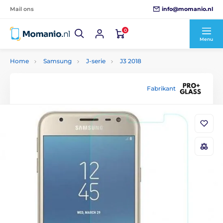
info@momanio.nl
Mail ons
0
Menu
Home
Samsung
J-serie
J3 2018
Fabrikant