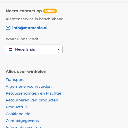
Ondanks al deze geweldige eigenschappen is de
beschermende screenprotector van gehard glas voor
Neem contact op
offline
Samsung Galaxy J3 2018
zeer dun
- slechts 0,33 mm.
Klantenservice is beschikbaar
Dit betekent dat u het op het scherm van uw
smartphone nauwelijks zult voelen.
info@momanio.nl
Waar u ons vindt
*Afbeeldingen hebben alleen een informatief karakter.
Nederlands
Applicatie lukt iedereen
Een ander groot voordeel van deze screenprotector
van gehard glas voor Samsung Galaxy J3 2018 is de
Alles over winkelen
zeer eenvoudige applicatie
. Dankzij de
applicatieset
Transport
is het bevestigen van het gehard glas op het scherm
van uw smartphone echt kinderspel.
Algemene voorwaarden
Retourzendingen en klachten
Perfecte hechting
Retourneren van producten
Productruil
In tegenstelling tot sommige andere gehard glas
screenprotectors is het gehele oppervlak van de
Cookiebeleid
screenprotector voor Samsung Galaxy J3 2018 bedekt
Contactgegevens
met adhesieve lijm, wat
absoluut perfecte hechting
Informatie over de