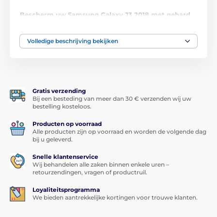
Bescherm uw Samsung Galaxy J3 2018 met gehard
glas met een hardheid van 9H en een dikte van
slechts 0,33 mm!
Volledige beschrijving bekijken
Laat u niet misleiden door de lage prijs, deze
beschermende screenprotector van gehard glas
voor Samsung Galaxy J3 2018
is van eersteklas
kwaliteit. Met een hardheid van 9H
beschermt het uw
scherm perfect
tegen
krassen
of
barsten
, en biedt
Gratis verzending
het tegelijkertijd
perfecte beeldhelderheid
,
behoudt
Bij een besteding van meer dan 30 € verzenden wij uw
het de gevoeligheid van aanraking
en
maskeert het
bestelling kosteloos.
uitstekend krassen
op het scherm.
Producten op voorraad
Geen vingerafdrukken
Alle producten zijn op voorraad en worden de volgende dag
bij u geleverd.
De screenprotector van gehard glas voor Samsung
Snelle klantenservice
Galaxy J3 2018 is voorzien van een speciale oleofobe
Wij behandelen alle zaken binnen enkele uren –
laag die
vetten en vuil afstoot
. Het scherm van uw
retourzendingen, vragen of productruil.
smartphone blijft zo
vrij van vingerafdrukken en vuil
die er normaal gesproken op achterblijven.
Loyaliteitsprogramma
We bieden aantrekkelijke kortingen voor trouwe klanten.
Dun maar sterk