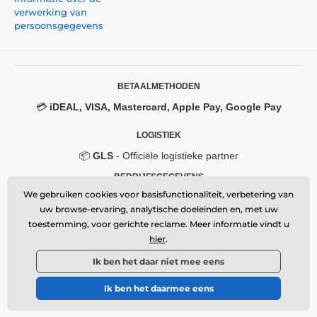
over het gehele oppervlak
van het gehard glas
verwerking van
garandeert. Er is dus geen risico dat de randen van
persoonsgegevens
het beschermglas loslaten of omhoog komen.
Inhoud van de verpakking:
1x beschermende screenprotector van gehard glas
BETAALMETHODEN
1x droge doek
💳
iDEAL, VISA, Mastercard, Apple Pay, Google Pay
1x natte doek
LOGISTIEK
📦
GLS
- Officiële logistieke partner
BEDRIJFSGEGEVENS
We gebruiken cookies voor basisfunctionaliteit, verbetering van
Momanio s.r.o.
uw browse-ervaring, analytische doeleinden en, met uw
Okružní 361/14, 747 18, Píšť, Czech Republic
toestemming, voor gerichte reclame. Meer informatie vindt u
VAT: CZ09604707
Email:
info@momanio.nl
hier
.
🔒 Beveiligde SSL-verbinding
Ik ben het daar niet mee eens
Ik ben het daarmee eens
© 2026 www.momanio.nl ⦁ Webshop gemaakt door
SIMPLIA.cz