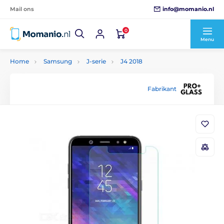
info@momanio.nl
Mail ons
0
Menu
Home
Samsung
J-serie
J4 2018
Fabrikant