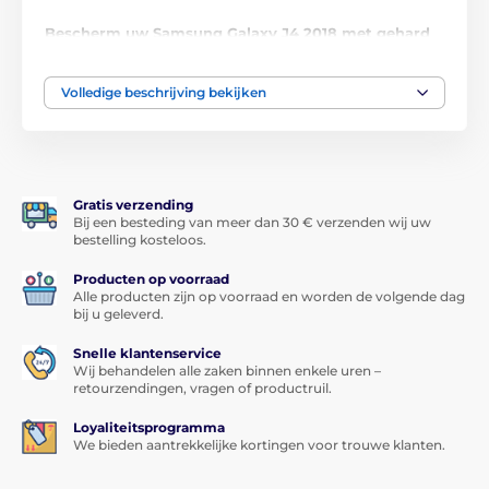
Bescherm uw Samsung Galaxy J4 2018 met gehard
glas met een hardheid van 9H en een dikte van
slechts 0,33 mm!
Volledige beschrijving bekijken
Laat u niet misleiden door de lage prijs, deze
beschermende screenprotector van gehard glas
voor Samsung Galaxy J4 2018
is van eersteklas
kwaliteit. Met een hardheid van 9H
beschermt het
perfect
het display van uw Samsung
tegen krassen
Gratis verzending
of
breken
, en biedt het tegelijkertijd
perfecte
Bij een besteding van meer dan 30 € verzenden wij uw
beeldhelderheid
,
behoudt het de gevoeligheid van
bestelling kosteloos.
aanraking
en
maskeert het uitstekend krassen
op
het display.
Producten op voorraad
Alle producten zijn op voorraad en worden de volgende dag
bij u geleverd.
Geen vingerafdrukken
Snelle klantenservice
De screenprotector van gehard glas voor Samsung
Wij behandelen alle zaken binnen enkele uren –
Galaxy J4 2018 is voorzien van een speciale oleofobe
retourzendingen, vragen of productruil.
laag die
vetten en olieën afstoot
. Het display van uw
Samsung blijft zo
vrij van vingerafdrukken en vuil
Loyaliteitsprogramma
die er normaal gesproken op achterblijven.
We bieden aantrekkelijke kortingen voor trouwe klanten.
Dun maar sterk