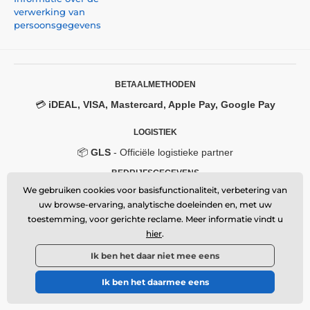
met adhesieve lijm, wat
absoluut perfecte hechting
verwerking van
over het gehele oppervlak
van het gehard glas
persoonsgegevens
garandeert. Er is dus geen risico dat de randen van
het beschermglas loslaten of omhoog komen.
Inhoud van de verpakking:
BETAALMETHODEN
1x beschermende screenprotector van gehard glas
💳
iDEAL, VISA, Mastercard, Apple Pay, Google Pay
1x droge doek
1x natte doek
LOGISTIEK
📦
GLS
- Officiële logistieke partner
BEDRIJFSGEGEVENS
We gebruiken cookies voor basisfunctionaliteit, verbetering van
Momanio s.r.o.
uw browse-ervaring, analytische doeleinden en, met uw
Okružní 361/14, 747 18, Píšť, Czech Republic
toestemming, voor gerichte reclame. Meer informatie vindt u
VAT: CZ09604707
Email:
info@momanio.nl
hier
.
🔒 Beveiligde SSL-verbinding
Ik ben het daar niet mee eens
Ik ben het daarmee eens
© 2026 www.momanio.nl ⦁ Webshop gemaakt door
SIMPLIA.cz