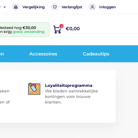
Vergelijking
Verlanglijst
Inloggen
R
0
Besteed nog
€30,00
€0,00
n krijg
gratis verzending
en
Accessoires
Cadeautips
Loyaliteitsprogramma
zaken
We bieden aantrekkelijke
kortingen voor trouwe
en of
klanten.