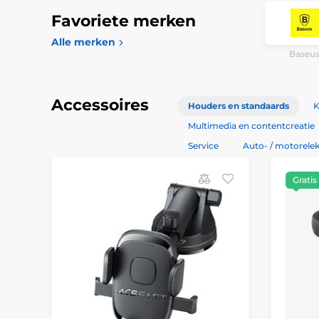
Favoriete merken
Alle merken
Baseu
Accessoires
Houders en standaards
K
Multimedia en contentcreatie
Service
Auto- / motorelek
Gratis