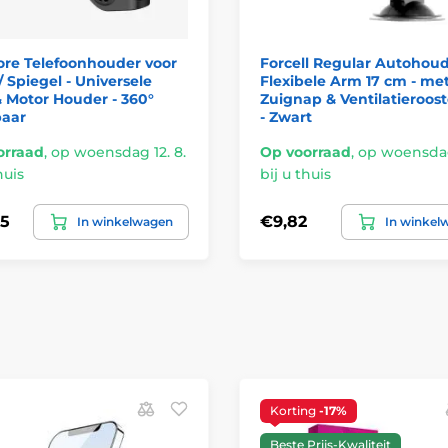
ore Telefoonhouder voor
Forcell Regular Autohoud
/ Spiegel - Universele
Flexibele Arm 17 cm - me
& Motor Houder - 360°
Zuignap & Ventilatieroost
baar
- Zwart
orraad
,
op woensdag 12. 8.
Op voorraad
,
op woensdag 
huis
bij u thuis
5
€9,82
In winkelwagen
In winkel
Korting
-17%
Beste Prijs-Kwaliteit