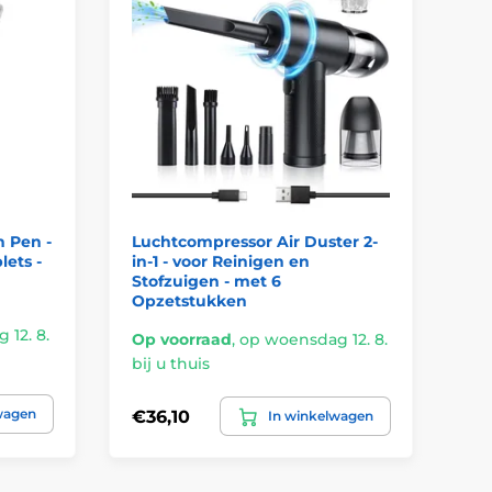
n Pen -
Luchtcompressor Air Duster 2-
Lu
ets -
in-1 - voor Reinigen en
vo
Stofzuigen - met 6
Opzetstukken
12. 8.
Op voorraad
,
op woensdag 12. 8.
Op
bij u thuis
bij
wagen
€36,10
€3
In winkelwagen