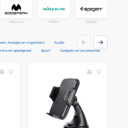
Mercury
Nillkin
Spigen
sen, hoesjes en organizers
Audio
onica en speelgoed
Sport
Gadgets en accessoires