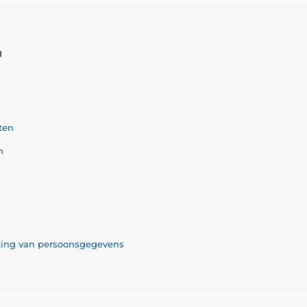
n
ten
n
rking van persoonsgegevens