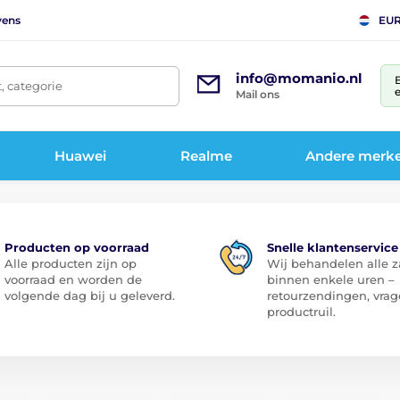
vens
EU
info@momanio.nl
t, categorie
e
Mail ons
Huawei
Realme
Andere merk
Producten op voorraad
Snelle klantenservice
Alle producten zijn op
Wij behandelen alle 
voorraad en worden de
binnen enkele uren –
volgende dag bij u geleverd.
retourzendingen, vrag
productruil.