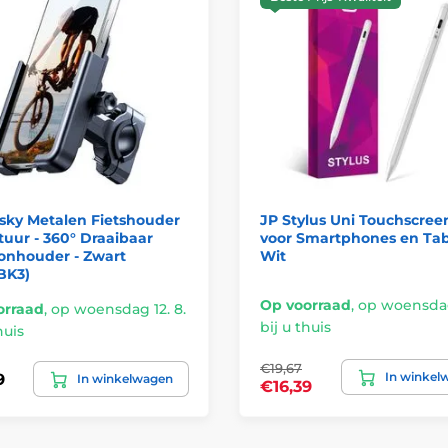
sky Metalen Fietshouder
JP Stylus Uni Touchscree
tuur - 360° Draaibaar
voor Smartphones en Tabl
onhouder - Zwart
Wit
BK3)
Op voorraad
,
op woensdag 
orraad
,
op woensdag 12. 8.
bij u thuis
huis
€19,67
In winkel
9
In winkelwagen
€16,39