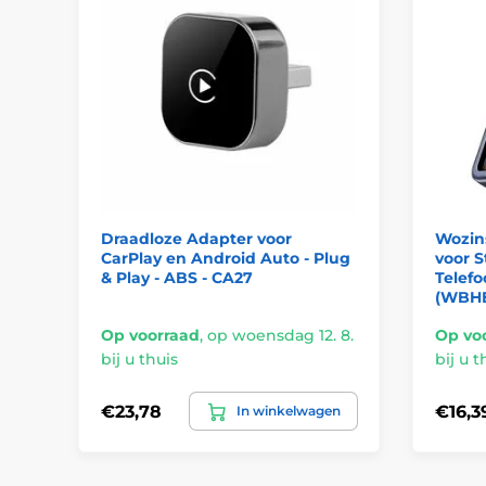
Draadloze Adapter voor
Wozin
CarPlay en Android Auto - Plug
voor S
& Play - ABS - CA27
Telefo
(WBH
Op voorraad
,
op woensdag 12. 8.
Op vo
bij u thuis
bij u t
€23,78
€16,3
In winkelwagen