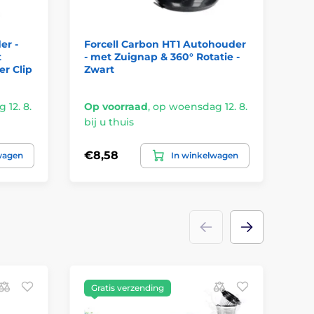
er -
Forcell Carbon HT1 Autohouder
Te
t
- met Zuignap & 360° Rotatie -
me
er Clip
Zwart
Ro
12. 8.
Op voorraad
,
op woensdag 12. 8.
Op
bij u thuis
bij
€8,58
€1
wagen
In winkelwagen
Gratis verzending
G