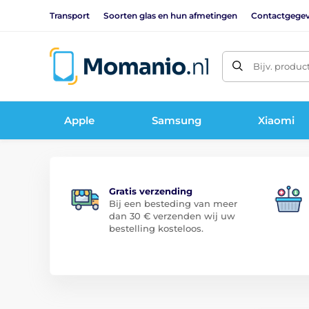
Transport
Soorten glas en hun afmetingen
Contactgege
Bijv. produc
Apple
Samsung
Xiaomi
Gratis verzending
Bij een besteding van meer
dan 30 € verzenden wij uw
bestelling kosteloos.