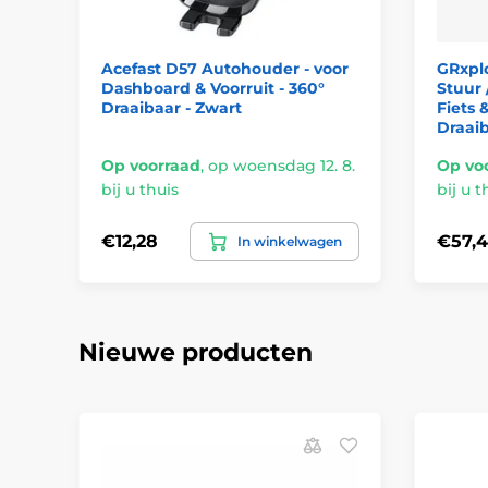
Acefast D57 Autohouder - voor
GRxpl
Dashboard & Voorruit - 360°
Stuur 
Draaibaar - Zwart
Fiets 
Draai
Op voorraad
,
op woensdag 12. 8.
Op vo
bij u thuis
bij u t
€12,28
€57,4
In winkelwagen
Nieuwe producten