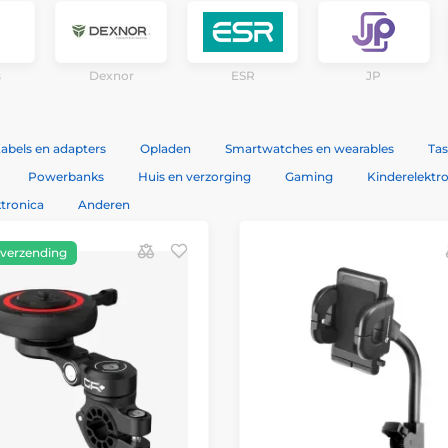
s
Dexnor
ESR
JP
abels en adapters
Opladen
Smartwatches en wearables
Tas
Powerbanks
Huis en verzorging
Gaming
Kinderelektr
tronica
Anderen
 verzending