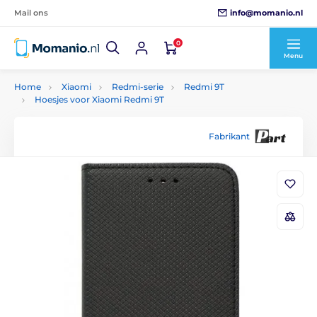
info@momanio.nl
Mail ons
0
Menu
Home
Xiaomi
Redmi-serie
Redmi 9T
Hoesjes voor Xiaomi Redmi 9T
Fabrikant