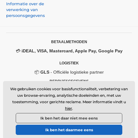
Informatie over de
verwerking van
persoonsgegevens
BETAALMETHODEN
💳
iDEAL, VISA, Mastercard, Apple Pay, Google Pay
LOGISTIEK
📦
GLS
- Officiële logistieke partner
BEDRIJFSGEGEVENS
We gebruiken cookies voor basisfunctionaliteit, verbetering van
Momanio s.r.o.
uw browse-ervaring, analytische doeleinden en, met uw
Okružní 361/14, 747 18, Píšť, Czech Republic
VAT: CZ09604707
toestemming, voor gerichte reclame. Meer informatie vindt u
Email:
info@momanio.nl
hier
.
🔒 Beveiligde SSL-verbinding
Ik ben het daar niet mee eens
Ik ben het daarmee eens
© 2026 www.momanio.nl ⦁ Webshop gemaakt door
SIMPLIA.cz