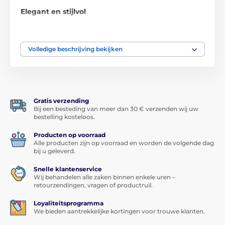
Elegant en stijlvol
Dit beschermhoesje
is een hoogwaardige en
elegante hoes voor de Xiaomi Redmi 9T telefoon,
Volledige beschrijving bekijken
waarvan het oppervlak, dat aan leer doet denken, in
daglicht
licht glanst
. De elegantie wordt versterkt
door de
stiksels op de randen
, waardoor het hoesje
ook steviger is.
Het hoesje heeft aan de binnenkant een
siliconen
Gratis verzending
telefoonhouder, die precies op maat is gemaakt voor
Bij een besteding van meer dan 30 € verzenden wij uw
jouw telefoon en beschikt over
alle noodzakelijke
bestelling kosteloos.
uitsnedes
. Het hoesje is ook
aan de binnenkant
bekleed met zacht suède
, zodat het display van je
Producten op voorraad
Alle producten zijn op voorraad en worden de volgende dag
Xiaomi Redmi 9T altijd op een zachte ondergrond rust
bij u geleverd.
en beschermd is tegen kleine krasjes. Het hoesje sluit
met een
sterke magneet
.
Snelle klantenservice
Wij behandelen alle zaken binnen enkele uren –
Multifunctioneel
retourzendingen, vragen of productruil.
Het hoesje kan
worden omgevormd tot een TV-
Loyaliteitsprogramma
standaard
, zodat je comfortabel films en video's kunt
We bieden aantrekkelijke kortingen voor trouwe klanten.
kijken of samen foto's kunt bekijken of op internet