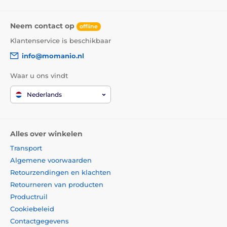
kunt surfen.
Aan de binnenkant van het hoesje bevindt zich ook
Neem contact op
offline
een
klein vakje
, bedoeld voor het opbergen van geld,
een creditcard of persoonlijke documenten.
Klantenservice is beschikbaar
info@momanio.nl
Het hoesje voor Xiaomi Redmi 9T kun je bij ons kopen
in verschillende kleuren.
Waar u ons vindt
Nederlands
Alles over winkelen
Transport
Algemene voorwaarden
Retourzendingen en klachten
Retourneren van producten
Productruil
Cookiebeleid
Contactgegevens