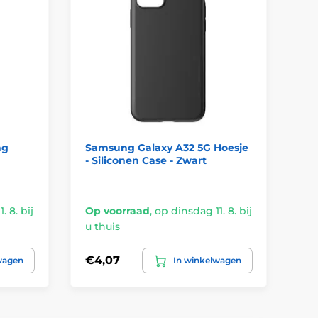
ng
Samsung Galaxy A32 5G Hoesje
- Siliconen Case - Zwart
. 8. bij
Op voorraad
,
op dinsdag 11. 8. bij
u thuis
€4,07
wagen
In winkelwagen