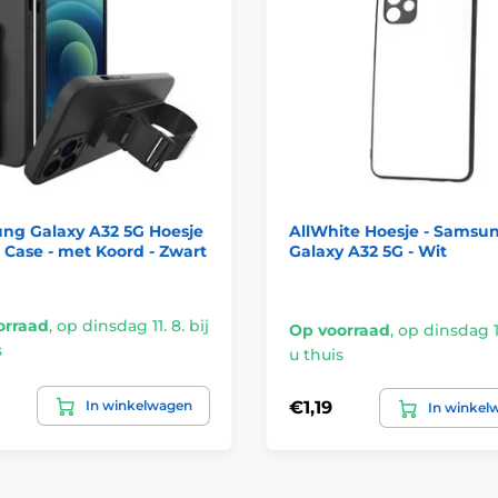
ng Galaxy A32 5G Hoesje
AllWhite Hoesje - Samsu
 Case - met Koord - Zwart
Galaxy A32 5G - Wit
orraad
,
op dinsdag 11. 8. bij
Op voorraad
,
op dinsdag 11
s
u thuis
In winkelwagen
€1,19
In winkel