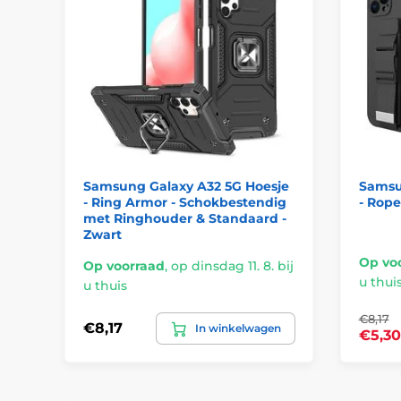
Samsung Galaxy A32 5G Hoesje
Samsu
- Ring Armor - Schokbestendig
- Rope
met Ringhouder & Standaard -
Zwart
Op vo
Op voorraad
,
op dinsdag 11. 8. bij
u thui
u thuis
€8,17
€8,17
In winkelwagen
€5,30