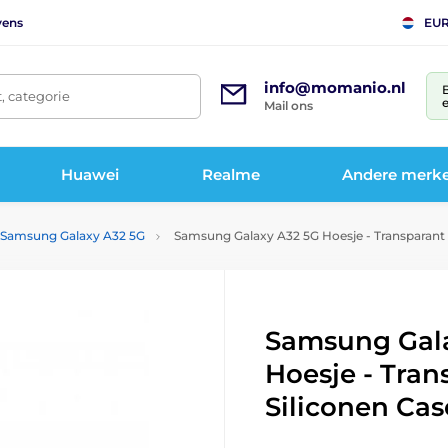
vens
EU
info@momanio.nl
t, categorie
e
Mail ons
Huawei
Realme
Andere merk
 Samsung Galaxy A32 5G
Samsung Galaxy A32 5G Hoesje - Transparant S
Samsung Gala
Hoesje - Tran
Siliconen Cas