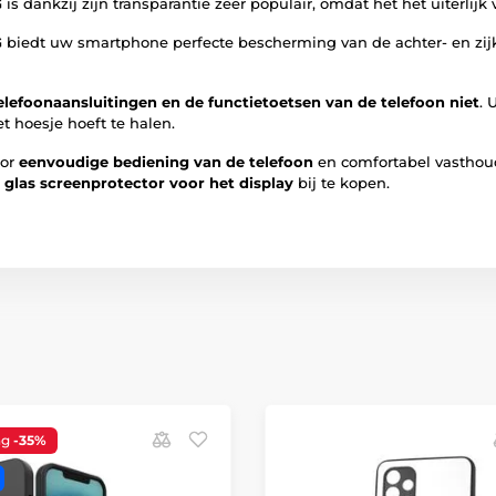
G
is dankzij zijn transparantie zeer populair, omdat het het uiterlijk 
G
biedt uw smartphone perfecte bescherming van de achter- en zij
lefoonaansluitingen en de functietoetsen van de telefoon niet
. 
t hoesje hoeft te halen.
oor
eenvoudige bediening van de telefoon
en comfortabel vasthou
 glas screenprotector voor het display
bij te kopen.
ng
-35%