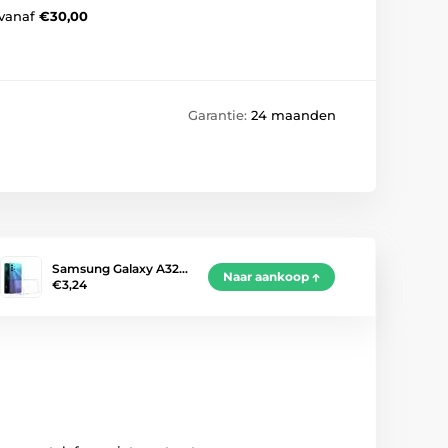
vanaf
€30,00
Garantie:
24 maanden
Samsung Galaxy A32…
Naar aankoop
€3,24