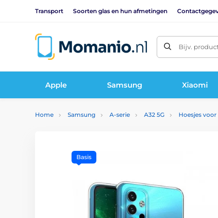
Transport
Soorten glas en hun afmetingen
Contactgege
Bijv. produc
Apple
Samsung
Xiaomi
Home
Samsung
A-serie
A32 5G
Hoesjes voor
Basis