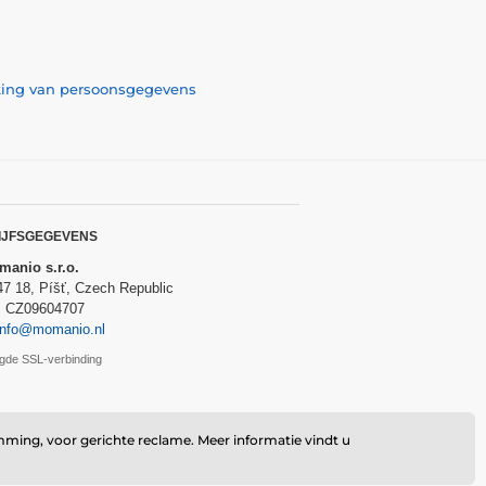
rking van persoonsgegevens
IJFSGEGEVENS
anio s.r.o.
47 18, Píšť, Czech Republic
: CZ09604707
info@momanio.nl
ligde SSL-verbinding
mming, voor gerichte reclame. Meer informatie vindt u