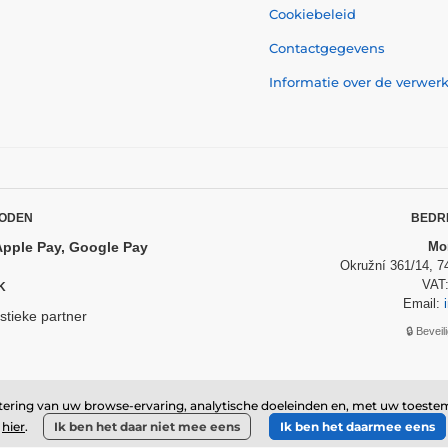
Cookiebeleid
Contactgegevens
Informatie over de verwe
ODEN
BEDR
Apple Pay, Google Pay
Mom
Okružní 361/14, 7
VAT
K
Email:
istieke partner
🔒 Bevei
© 2026 www.momanio.nl ⦁ Webshop gemaakt door
SIMPLIA.cz
etering van uw browse-ervaring, analytische doeleinden en, met uw toeste
hier
.
Ik ben het daar niet mee eens
Ik ben het daarmee eens