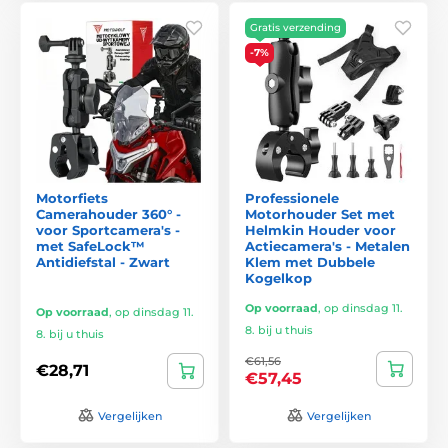
Gratis verzending
-7%
Motorfiets
Professionele
Camerahouder 360° -
Motorhouder Set met
voor Sportcamera's -
Helmkin Houder voor
met SafeLock™
Actiecamera's - Metalen
Antidiefstal - Zwart
Klem met Dubbele
Kogelkop
Op voorraad
,
op dinsdag 11.
Op voorraad
,
op dinsdag 11.
8. bij u thuis
8. bij u thuis
€61,56
€28,71
€57,45
Vergelijken
Vergelijken