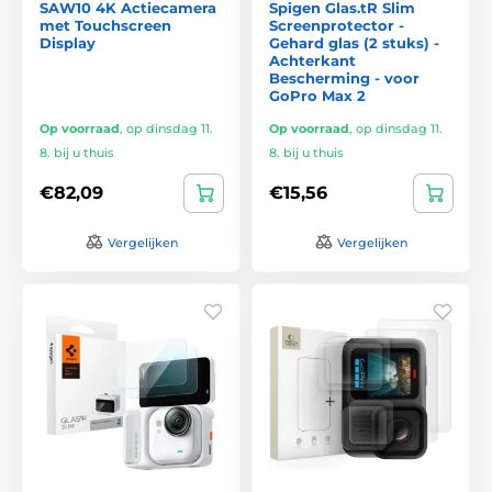
SAW10 4K Actiecamera
Spigen Glas.tR Slim
met Touchscreen
Screenprotector -
Display
Gehard glas (2 stuks) -
Achterkant
Bescherming - voor
GoPro Max 2
Op voorraad
,
op dinsdag 11.
Op voorraad
,
op dinsdag 11.
8. bij u thuis
8. bij u thuis
€82,09
€15,56
Vergelijken
Vergelijken