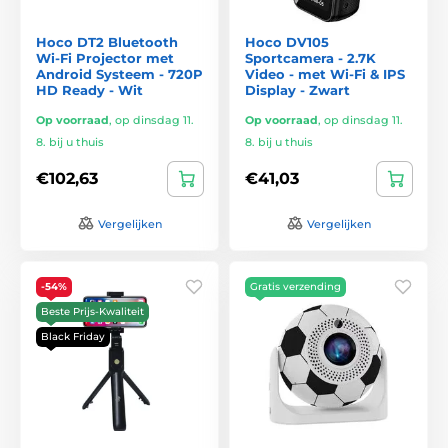
Hoco DT2 Bluetooth
Hoco DV105
Wi-Fi Projector met
Sportcamera - 2.7K
Android Systeem - 720P
Video - met Wi-Fi & IPS
HD Ready - Wit
Display - Zwart
Op voorraad
,
op dinsdag 11.
Op voorraad
,
op dinsdag 11.
8. bij u thuis
8. bij u thuis
€102,63
€41,03
Vergelijken
Vergelijken
-54%
Gratis verzending
Beste Prijs-Kwaliteit
Black Friday