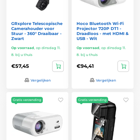
GRxplore Telescopische
Hoco Bluetooth Wi-Fi
Camerahouder voor
Projector 720P DT1 -
Stuur - 360° Draaibaar -
Draadloos - met HDMI &
Zwart
USB - Wit
Op voorraad
,
op dinsdag 11.
Op voorraad
,
op dinsdag 11.
8. bij u thuis
8. bij u thuis
€57,45
€94,41
Vergelijken
Vergelijken
Gratis verzending
Gratis verzending