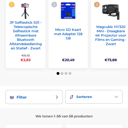
JP Selfiestick S01 -
Telescopische
Magcubic HY320
Micro SD Kaart
Selfiestick met
Mini - Draagbare
met Adapter 128
Afneembare
4K Projector voor
GB
Bluetooth
Films en Gaming -
Afstandsbediening
Zwart
en Statief - Zwart
€6,12
€20,49
€73,88
€2,83
Sorteren
Filter
We tonen 1-58 van 58 producten