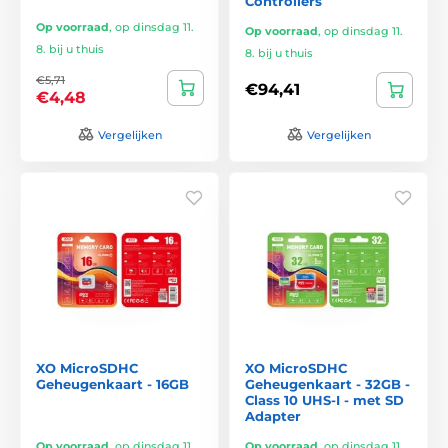
Controllers
Op voorraad
,
op dinsdag 11.
Op voorraad
,
op dinsdag 11.
8. bij u thuis
8. bij u thuis
€5,71
€94,41
€4,48
Vergelijken
Vergelijken
XO MicroSDHC
XO MicroSDHC
Geheugenkaart - 16GB
Geheugenkaart - 32GB -
Class 10 UHS-I - met SD
Adapter
Op voorraad
,
op dinsdag 11.
Op voorraad
,
op dinsdag 11.