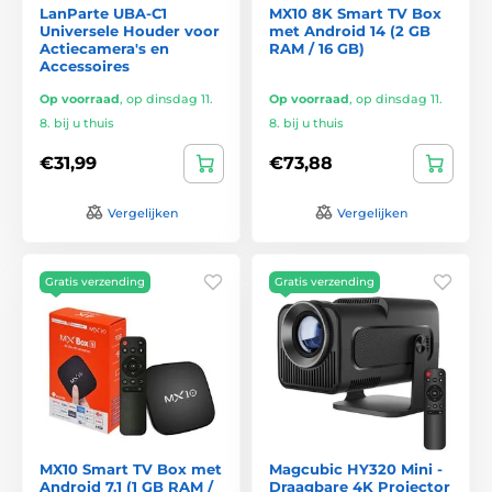
LanParte UBA-C1
MX10 8K Smart TV Box
Universele Houder voor
met Android 14 (2 GB
Actiecamera's en
RAM / 16 GB)
Accessoires
Op voorraad
,
op dinsdag 11.
Op voorraad
,
op dinsdag 11.
8. bij u thuis
8. bij u thuis
€31,99
€73,88
Vergelijken
Vergelijken
Gratis verzending
Gratis verzending
MX10 Smart TV Box met
Magcubic HY320 Mini -
Android 7.1 (1 GB RAM /
Draagbare 4K Projector