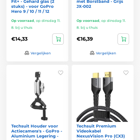
Fit+ - Gehard glas (2
met Borstband - Grijs
stuks) - voor GoPro
JX-002
Hero 9 / 10 / 11 / 12
Op voorraad
,
op dinsdag 11.
Op voorraad
,
op dinsdag 11.
8. bij u thuis
8. bij u thuis
€14,33
€16,39
Vergelijken
Vergelijken
Techsuit Houder voor
Techsuit Premium
Actiecamera's - GoPro -
Videokabel
Aluminium Legering -
NexusVision Pro (CX3)