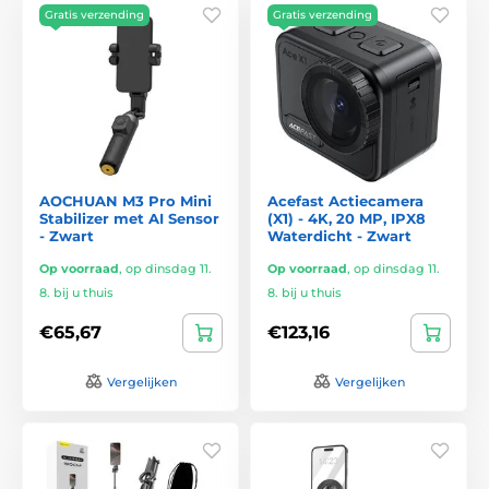
Gratis verzending
Gratis verzending
AOCHUAN M3 Pro Mini
Acefast Actiecamera
Stabilizer met AI Sensor
(X1) - 4K, 20 MP, IPX8
- Zwart
Waterdicht - Zwart
Op voorraad
,
op dinsdag 11.
Op voorraad
,
op dinsdag 11.
8. bij u thuis
8. bij u thuis
€65,67
€123,16
Vergelijken
Vergelijken