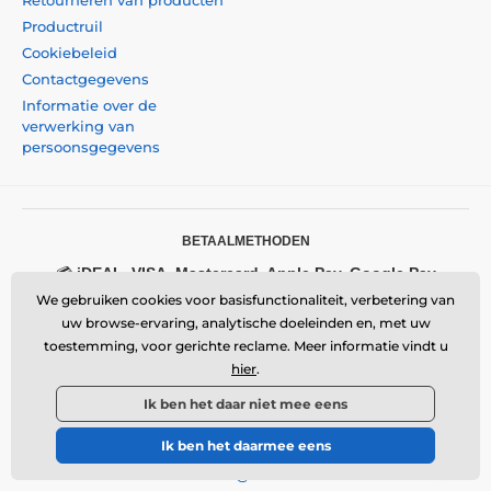
Retourneren van producten
Productruil
Cookiebeleid
Contactgegevens
Informatie over de
verwerking van
persoonsgegevens
BETAALMETHODEN
💳
iDEAL, VISA, Mastercard, Apple Pay, Google Pay
We gebruiken cookies voor basisfunctionaliteit, verbetering van
LOGISTIEK
uw browse-ervaring, analytische doeleinden en, met uw
toestemming, voor gerichte reclame. Meer informatie vindt u
📦
GLS
- Officiële logistieke partner
hier
.
BEDRIJFSGEGEVENS
Ik ben het daar niet mee eens
Momanio s.r.o.
Okružní 361/14, 747 18, Píšť, Czech Republic
Ik ben het daarmee eens
VAT: CZ09604707
Email:
info@momanio.nl