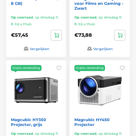
8 GB)
voor Films en Gaming -
Zwart
Op voorraad
,
op dinsdag 11.
Op voorraad
,
op dinsdag 11.
8. bij u thuis
8. bij u thuis
€57,45
€73,88
Vergelijken
Vergelijken
Gratis verzending
Gratis verzending
Magcubic HY350
Magcubic HY450
Projector, grijs
Projector
Op voorraad
,
op dinsdag 11.
Op voorraad
,
op dinsdag 11.