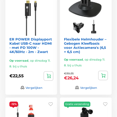
ER POWER Displayport
Flexibele Helmhouder –
Kabel USB-C naar HDMI
Gebogen Kleefbasis
- met PD 100W -
voor Actiecamera's (6,5
4K/60Hz - 2m - Zwart
× 6,5 cm)
Op voorraad
,
op dinsdag 11.
Op voorraad
,
op dinsdag 11.
8. bij u thuis
8. bij u thuis
€30,35
€22,55
€26,24
Vergelijken
Vergelijken
-12%
Gratis verzending