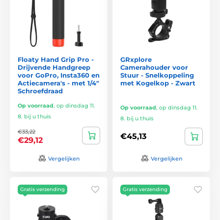
Floaty Hand Grip Pro -
GRxplore
Drijvende Handgreep
Camerahouder voor
voor GoPro, Insta360 en
Stuur - Snelkoppeling
Actiecamera's - met 1/4"
met Kogelkop - Zwart
Schroefdraad
Op voorraad
,
op dinsdag 11.
Op voorraad
,
op dinsdag 11.
8. bij u thuis
8. bij u thuis
€33,22
€45,13
€29,12
Vergelijken
Vergelijken
Gratis verzending
Gratis verzending