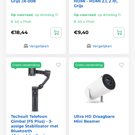
Grijs JX-008
HDMI - HDMI 2.1, 2 m,
Grijs
Op voorraad
,
op dinsdag 11.
Op voorraad
,
op dinsdag 11.
8. bij u thuis
8. bij u thuis
€18,44
€9,40
Vergelijken
Vergelijken
Gratis verzending
Gratis verzending
Techsuit Telefoon
Ultra HD Draagbare
Gimbal (F5 Plus) - 3-
Mini Beamer
assige Stabilisator met
Bluetooth