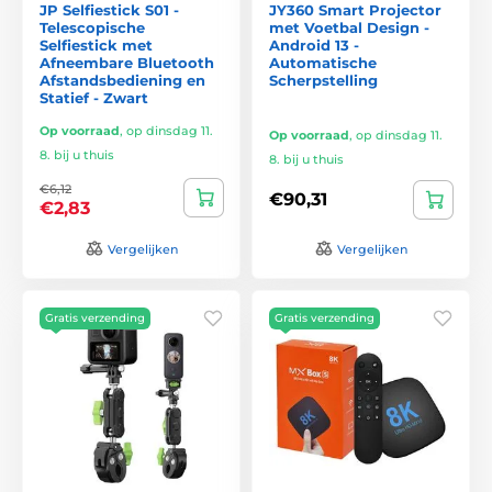
JP Selfiestick S01 -
JY360 Smart Projector
Telescopische
met Voetbal Design -
Selfiestick met
Android 13 -
Afneembare Bluetooth
Automatische
Afstandsbediening en
Scherpstelling
Statief - Zwart
Op voorraad
,
op dinsdag 11.
Op voorraad
,
op dinsdag 11.
8. bij u thuis
8. bij u thuis
€6,12
€90,31
€2,83
Vergelijken
Vergelijken
Gratis verzending
Gratis verzending