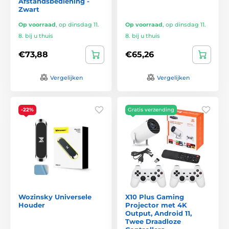
Afstandsbediening -
Zwart
Op voorraad
,
op dinsdag 11.
Op voorraad
,
op dinsdag 11.
8. bij u thuis
8. bij u thuis
€73,88
€65,26
Vergelijken
Vergelijken
-22%
Gratis verzending
Wozinsky Universele
X10 Plus Gaming
Houder
Projector met 4K
Output, Android 11,
Twee Draadloze