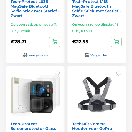
Tech-Protect L03S
Tech-Protect L11S
MagSafe Bluetooth
MagSafe Bluetooth
Selfie Stick met Statief -
Selfie Stick met Statief -
Zwart
Zwart
Op voorraad
,
op dinsdag 11.
Op voorraad
,
op dinsdag 11.
8. bij u thuis
8. bij u thuis
€28,71
€22,55
Vergelijken
Vergelijken
Tech-Protect
Techsuit Camera
Screenprotector Glass
Houder voor GoPro