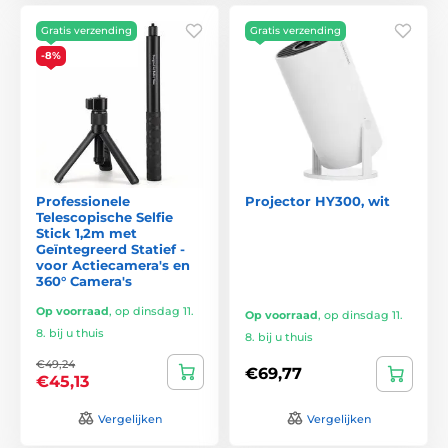
Gratis verzending
Gratis verzending
-8%
Professionele
Projector HY300, wit
Telescopische Selfie
Stick 1,2m met
Geïntegreerd Statief -
voor Actiecamera's en
360° Camera's
Op voorraad
,
op dinsdag 11.
Op voorraad
,
op dinsdag 11.
8. bij u thuis
8. bij u thuis
€49,24
€69,77
€45,13
Vergelijken
Vergelijken