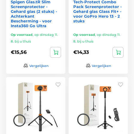
Spigen Glas.tR Slim
Tech-Protect Combo
Screenprotector -
Pack Screenprotector -
Gehard glas (2 stuks) -
Gehard glas Glass Fit+ -
Achterkant
voor GoPro Hero 13 - 2
Bescherming - voor
stuks
Insta360 Go Ultra
Op voorraad
,
op dinsdag 11.
Op voorraad
,
op dinsdag 11.
8. bij u thuis
8. bij u thuis
€15,56
€14,33
Vergelijken
Vergelijken