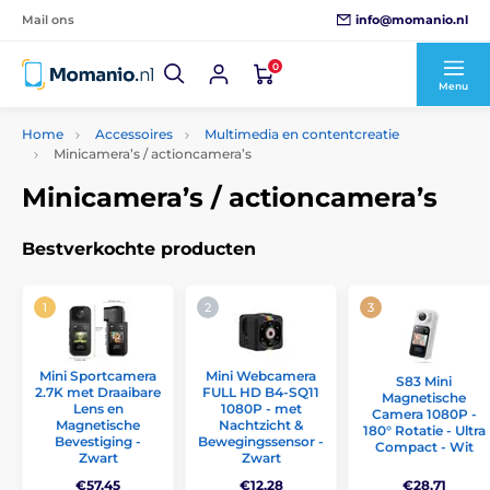
info@momanio.nl
Mail ons
0
Menu
Home
Accessoires
Multimedia en contentcreatie
Minicamera’s / actioncamera’s
Minicamera’s / actioncamera’s
Bestverkochte producten
Mini Sportcamera
Mini Webcamera
S83 Mini
2.7K met Draaibare
FULL HD B4-SQ11
Magnetische
Lens en
1080P - met
Camera 1080P -
Magnetische
Nachtzicht &
180° Rotatie - Ultra
Bevestiging -
Bewegingssensor -
Compact - Wit
Zwart
Zwart
€57,45
€12,28
€28,71