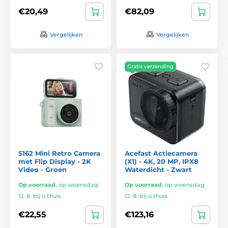
€20,49
€82,09
Vergelijken
Vergelijken
Gratis verzending
S162 Mini Retro Camera
Acefast Actiecamera
met Flip Display - 2K
(X1) - 4K, 20 MP, IPX8
Video - Groen
Waterdicht - Zwart
Op voorraad
,
op woensdag
Op voorraad
,
op woensdag
12. 8. bij u thuis
12. 8. bij u thuis
€22,55
€123,16