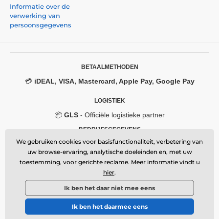
Informatie over de
verwerking van
persoonsgegevens
BETAALMETHODEN
💳
iDEAL, VISA, Mastercard, Apple Pay, Google Pay
LOGISTIEK
📦
GLS
- Officiële logistieke partner
BEDRIJFSGEGEVENS
We gebruiken cookies voor basisfunctionaliteit, verbetering van
Momanio s.r.o.
uw browse-ervaring, analytische doeleinden en, met uw
Okružní 361/14, 747 18, Píšť, Czech Republic
toestemming, voor gerichte reclame. Meer informatie vindt u
VAT: CZ09604707
Email:
info@momanio.nl
hier
.
🔒 Beveiligde SSL-verbinding
Ik ben het daar niet mee eens
Ik ben het daarmee eens
© 2026 www.momanio.nl ⦁ Webshop gemaakt door
SIMPLIA.cz