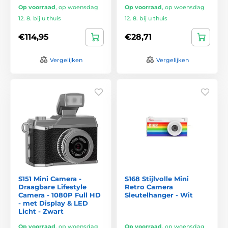
Op voorraad
,
op woensdag
Op voorraad
,
op woensdag
12. 8. bij u thuis
12. 8. bij u thuis
€114,95
€28,71
Vergelijken
Vergelijken
S151 Mini Camera -
S168 Stijlvolle Mini
Draagbare Lifestyle
Retro Camera
Camera - 1080P Full HD
Sleutelhanger - Wit
- met Display & LED
Licht - Zwart
Op voorraad
,
op woensdag
Op voorraad
,
op woensdag