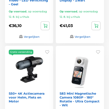
Video - LED Verlichting
Display - Zwart
- Geel
Op voorraad
,
op woensdag
Op voorraad
,
op woensdag
12. 8. bij u thuis
12. 8. bij u thuis
€36,10
€41,03
Vergelijken
Vergelijken
Gratis verzending
S50+ 4K Actiecamera
S83 Mini Magnetische
voor Helm, Fiets en
Camera 1080P - 180°
Motor
Rotatie - Ultra Compact
- Wit