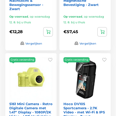
Nachtzicht &
Magnetische
Bewegingssensor -
Bevestiging - Zwart
Zwart
Op voorraad
,
op woensdag
Op voorraad
,
op woensdag
12. 8. bij u thuis
12. 8. bij u thuis
€12,28
€57,45
Vergelijken
Vergelijken
Gratis verzending
Gratis verzending
S161 Mini Camera - Retro
Hoco DV105
Digitale Camera met
Sportcamera - 2.7K
1.47" Display - 1080P/2K
Video - met Wi-Fi & IPS