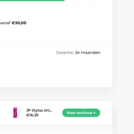
vanaf
€30,00
Garantie:
24 maanden
JP Stylus Uni…
Naar aankoop
€16,39