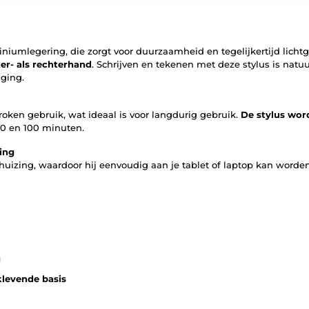
iumlegering, die zorgt voor duurzaamheid en tegelijkertijd lichtg
er- als rechterhand
. Schrijven en tekenen met deze stylus is natu
aging.
roken gebruik, wat ideaal is voor langdurig gebruik.
De stylus wor
80 en 100 minuten.
ing
izing, waardoor hij eenvoudig aan je tablet of laptop kan worden b
g
klevende basis