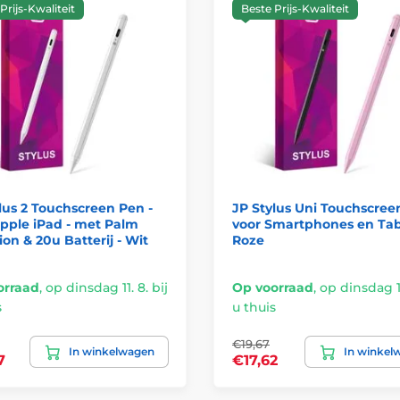
Prijs-Kwaliteit
Beste Prijs-Kwaliteit
lus 2 Touchscreen Pen -
JP Stylus Uni Touchscree
pple iPad - met Palm
voor Smartphones en Tabl
ion & 20u Batterij - Wit
Roze
orraad
,
op dinsdag 11. 8. bij
Op voorraad
,
op dinsdag 11
s
u thuis
€19,67
In winkelwagen
In winkel
7
€17,62