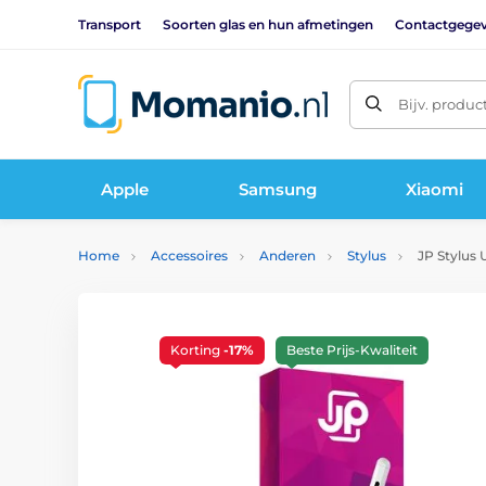
Transport
Soorten glas en hun afmetingen
Contactgege
Bijv. produc
Apple
Samsung
Xiaomi
Home
Accessoires
Anderen
Stylus
JP Stylus 
Korting
-17%
Beste Prijs-Kwaliteit