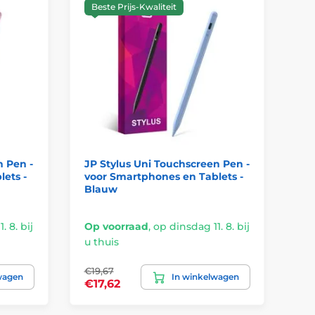
Beste Prijs-Kwaliteit
n Pen -
JP Stylus Uni Touchscreen Pen -
Ve
ets -
voor Smartphones en Tablets -
voo
Blauw
Ro
. 8. bij
Op voorraad
,
op dinsdag 11. 8. bij
Op
u thuis
u t
€19,67
wagen
In winkelwagen
€8
€17,62