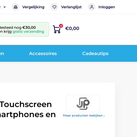
Vergelijking
Verlanglijst
Inloggen
R
0
Besteed nog
€30,00
€0,00
n krijg
gratis verzending
en
Accessoires
Cadeautips
i Touchscreen
martphones en
Meer producten bekijken ›