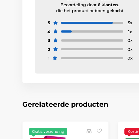
Beoordeling door
6 klanten
.
die het product hebben gekocht
5
5x
4
1x
3
0x
2
0x
1
0x
Gerelateerde producten
Gratis verzending
Korti