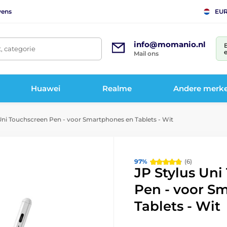
vens
EU
info@momanio.nl
t, categorie
e
Mail ons
Huawei
Realme
Andere merk
Uni Touchscreen Pen - voor Smartphones en Tablets - Wit
97%
(6)
JP Stylus Un
Pen - voor S
Tablets - Wit