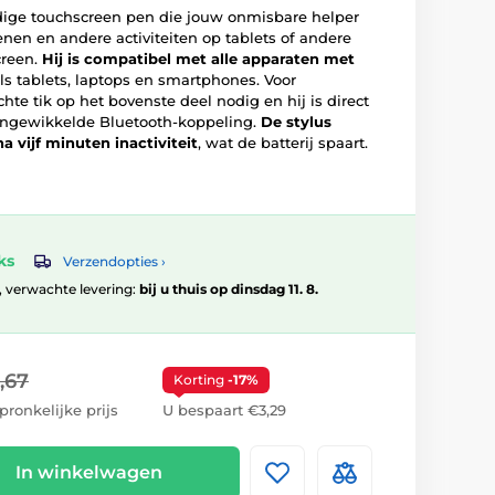
ijdige touchscreen pen die jouw onmisbare helper
kenen en andere activiteiten op tablets of andere
creen.
Hij is compatibel met alle apparaten met
als tablets, laptops en smartphones. Voor
chte tik op het bovenste deel nodig en hij is direct
 ingewikkelde Bluetooth-koppeling.
De stylus
a vijf minuten inactiviteit
, wat de batterij spaart.
ks
Verzendopties ›
0, verwachte levering:
bij u thuis op dinsdag 11. 8.
,67
Korting
-17%
pronkelijke prijs
U bespaart €3,29
In winkelwagen