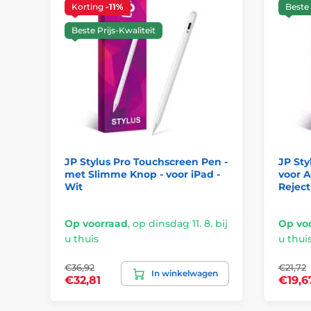
Korting
-11%
Beste 
Beste Prijs-Kwaliteit
JP Stylus Pro Touchscreen Pen -
JP Sty
met Slimme Knop - voor iPad -
voor A
Wit
Reject
Op voorraad
,
op dinsdag 11. 8. bij
Op vo
u thuis
u thui
€36,92
€21,72
In winkelwagen
€32,81
€19,6