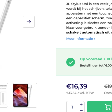
JP Stylus Uni is een veelz
wordt bij het schrijven, te
apparaten met een touchs
een capacitief scherm
, zo
activering is slechts een za
klaar voor gebruik, zonder
schakelt automatisch uit n
Meer informatie ›
Op voorraad > 10 
Bestellingen tot 16:0
€16,39
€19
€13,54 excl. BTW
Oors