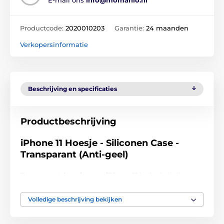
E-mail ons
info@momanio.nl
Productcode:
2020010203
Garantie:
24 maanden
Verkopersinformatie
Beschrijving en specificaties
Productbeschrijving
iPhone 11 Hoesje - Siliconen Case -
Transparant (Anti-geel)
Transparant hoesje voor iPhone 11
is dankzij zijn
transparantie zeer populair, omdat het het uiterlijk van
uw telefoon niet verstoort.
Volledige beschrijving bekijken
Transparante case voor iPhone 11
biedt uw
smartphone perfecte bescherming van de achter- en