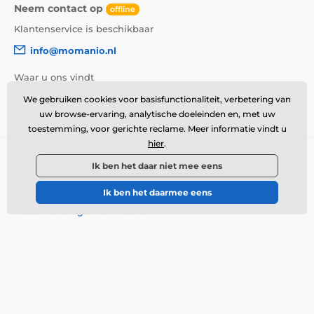
Neem contact op
offline
Klantenservice is beschikbaar
info@momanio.nl
Waar u ons vindt
We gebruiken cookies voor basisfunctionaliteit, verbetering van
Nederlands
uw browse-ervaring, analytische doeleinden en, met uw
toestemming, voor gerichte reclame. Meer informatie vindt u
hier
.
Alles over winkelen
Ik ben het daar niet mee eens
Transport
Ik ben het daarmee eens
Algemene voorwaarden
Retourzendingen en klachten
Retourneren van producten
Productruil
Cookiebeleid
Contactgegevens
Informatie over de
verwerking van