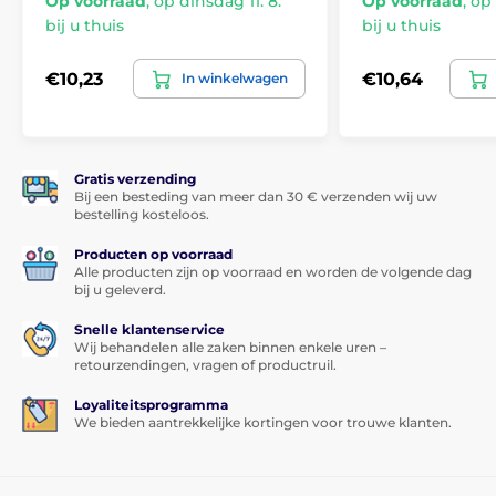
Op voorraad
,
op dinsdag 11. 8.
Op voorraad
,
op 
bij u thuis
bij u thuis
€10,23
€10,64
In winkelwagen
Gratis verzending
Bij een besteding van meer dan 30 € verzenden wij uw
bestelling kosteloos.
Producten op voorraad
Alle producten zijn op voorraad en worden de volgende dag
bij u geleverd.
Snelle klantenservice
Wij behandelen alle zaken binnen enkele uren –
retourzendingen, vragen of productruil.
Loyaliteitsprogramma
We bieden aantrekkelijke kortingen voor trouwe klanten.