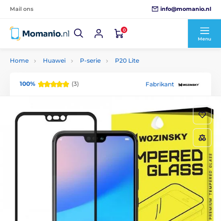
info@momanio.nl
Mail ons
0
Menu
Home
Huawei
P-serie
P20 Lite
100%
(3)
Fabrikant