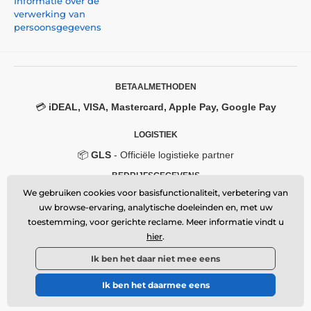
Informatie over de
verwerking van
persoonsgegevens
BETAALMETHODEN
💳
iDEAL, VISA, Mastercard, Apple Pay, Google Pay
LOGISTIEK
📦
GLS
- Officiële logistieke partner
BEDRIJFSGEGEVENS
We gebruiken cookies voor basisfunctionaliteit, verbetering van
Momanio s.r.o.
uw browse-ervaring, analytische doeleinden en, met uw
Okružní 361/14, 747 18, Píšť, Czech Republic
VAT: CZ09604707
toestemming, voor gerichte reclame. Meer informatie vindt u
Email:
info@momanio.nl
hier
.
🔒 Beveiligde SSL-verbinding
Ik ben het daar niet mee eens
Ik ben het daarmee eens
© 2026 www.momanio.nl ⦁ Webshop gemaakt door
SIMPLIA.cz