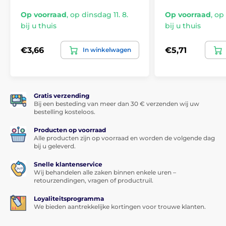
gehard glas screenprotector voor Huawei P20 Lite
Op voorraad
,
op dinsdag 11. 8.
Op voorraad
,
op 
bedekt met adhesieve lijm
, wat
absoluut perfecte
bij u thuis
bij u thuis
hechting over het gehele oppervlak
van het gehard
glas garandeert. Er is dus geen risico dat de randen
van de beschermende screenprotector loslaten of
€3,66
€5,71
In winkelwagen
omhoog komen.
Inhoud van de verpakking:
1x beschermende gehard glas screenprotector
Gratis verzending
Bij een besteding van meer dan 30 € verzenden wij uw
1x droge doek
bestelling kosteloos.
1x natte doek
Producten op voorraad
1x stofverwijderaar
Alle producten zijn op voorraad en worden de volgende dag
bij u geleverd.
Snelle klantenservice
Wij behandelen alle zaken binnen enkele uren –
retourzendingen, vragen of productruil.
Loyaliteitsprogramma
We bieden aantrekkelijke kortingen voor trouwe klanten.