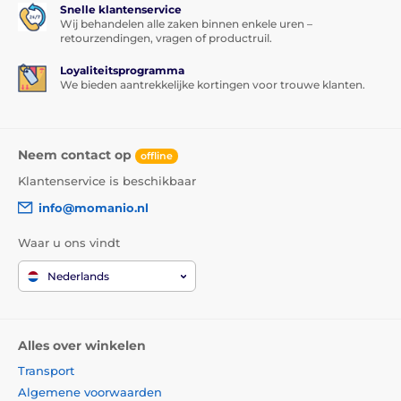
adhesieve lijm, wat
absoluut perfecte hechting over
Snelle klantenservice
het gehele oppervlak
van het gehard glas garandeert.
Wij behandelen alle zaken binnen enkele uren –
retourzendingen, vragen of productruil.
Er is dus geen risico dat de randen van het
beschermglas loslaten of omhoog komen.
Loyaliteitsprogramma
We bieden aantrekkelijke kortingen voor trouwe klanten.
Inhoud van de verpakking:
1x beschermend gehard glas
1x droge doek
Neem contact op
offline
1x natte doek
Klantenservice is beschikbaar
info@momanio.nl
Waar u ons vindt
Nederlands
Alles over winkelen
Transport
Algemene voorwaarden