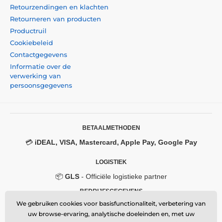
Retourzendingen en klachten
Retourneren van producten
Productruil
Cookiebeleid
Contactgegevens
Informatie over de
verwerking van
persoonsgegevens
BETAALMETHODEN
💳
iDEAL, VISA, Mastercard, Apple Pay, Google Pay
LOGISTIEK
📦
GLS
- Officiële logistieke partner
BEDRIJFSGEGEVENS
We gebruiken cookies voor basisfunctionaliteit, verbetering van
Momanio s.r.o.
uw browse-ervaring, analytische doeleinden en, met uw
Okružní 361/14, 747 18, Píšť, Czech Republic