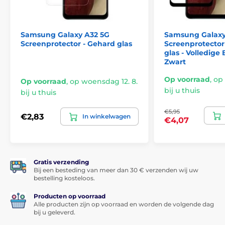
Ondanks al deze geweldige eigenschappen is de
beschermende gehard glas Screenprotector voor
Samsung Galaxy A32 5G
Samsung Galaxy
Samsung Galaxy A32 5G
zeer dun
- slechts 0,33 mm.
Screenprotector - Gehard glas
Screenprotector
Dit betekent dat u het op het scherm van uw
glas - Volledige
smartphone nauwelijks zult voelen.
Zwart
Op voorraad
,
op 
Op voorraad
,
op woensdag 12. 8.
*Afbeeldingen hebben alleen een informatief karakter.
bij u thuis
bij u thuis
Applicatie lukt iedereen
€5,95
€2,83
In winkelwagen
€4,07
Een ander groot voordeel van dit gehard glas voor
Samsung Galaxy A32 5G is de
zeer eenvoudige
applicatie
. Dankzij de
applicatieset
wordt het
bevestigen van het gehard glas op het scherm van uw
Gratis verzending
smartphone echt kinderspel.
Bij een besteding van meer dan 30 € verzenden wij uw
bestelling kosteloos.
Perfecte hechting
Producten op voorraad
In tegenstelling tot sommige andere gehard glas
Alle producten zijn op voorraad en worden de volgende dag
producten is het gehele oppervlak van het gehard
bij u geleverd.
glas voor Samsung Galaxy A32 5G bedekt met