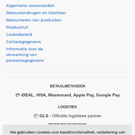
Algemene voorwaarden
Retourzendingen en klachten
Retourneren van producten
Productruil
Cookiebeleid
Contactgegevens
Informatie over de
verwerking van
persoonsgegevens
BETAALMETHODEN
💳
iDEAL, VISA, Mastercard, Apple Pay, Google Pay
LOGISTIEK
📦
GLS
- Officiële logistieke partner
BEDRIJFSGEGEVENS
We gebruiken cookies voor basisfunctionaliteit, verbetering van
Momanio s.r.o.