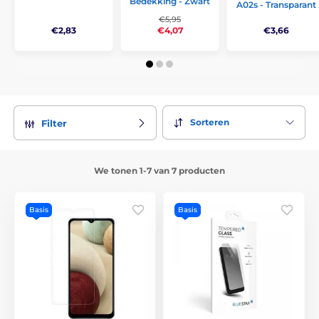
Bedekking - Zwart
A02s - Transparant
€5,95
€2,83
€3,66
€4,07
Sorteren
Filter
We tonen 1-7 van 7 producten
Basis
Basis