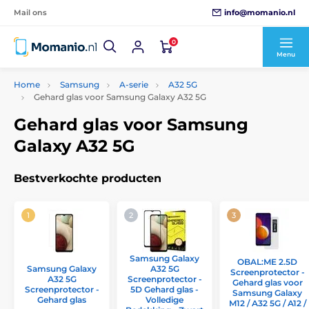
info@momanio.nl
Mail ons
0
Menu
Home
Samsung
A-serie
A32 5G
Gehard glas voor Samsung Galaxy A32 5G
Gehard glas voor Samsung
Galaxy A32 5G
Bestverkochte producten
Samsung Galaxy
OBAL:ME 2.5D
A32 5G
Samsung Galaxy
Screenprotector -
Screenprotector -
A32 5G
Gehard glas voor
5D Gehard glas -
Screenprotector -
Samsung Galaxy
Volledige
Gehard glas
M12 / A32 5G / A12 /