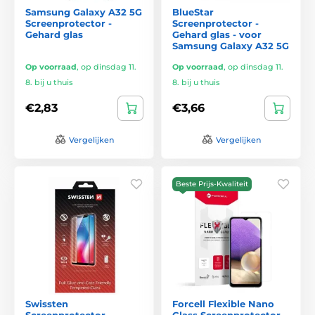
Samsung Galaxy A32 5G
BlueStar
Screenprotector -
Screenprotector -
Gehard glas
Gehard glas - voor
Samsung Galaxy A32 5G
Op voorraad
,
op dinsdag 11.
Op voorraad
,
op dinsdag 11.
8. bij u thuis
8. bij u thuis
€2,83
€3,66
Vergelijken
Vergelijken
Beste Prijs-Kwaliteit
Swissten
Forcell Flexible Nano
Screenprotector -
Glass Screenprotector -