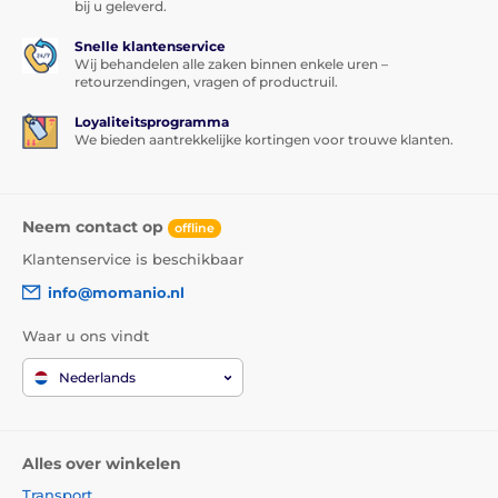
bedekt met adhesieve lijm
, wat
absoluut perfecte
bij u geleverd.
hechting over het gehele oppervlak
van de gehard
Snelle klantenservice
glas screenprotector garandeert. Er is dus geen risico
Wij behandelen alle zaken binnen enkele uren –
dat de randen van de beschermende screenprotector
retourzendingen, vragen of productruil.
loslaten of omhoog komen.
Loyaliteitsprogramma
Inhoud van de verpakking:
We bieden aantrekkelijke kortingen voor trouwe klanten.
1x beschermende gehard glas screenprotector
1x droge doek
Neem contact op
offline
1x natte doek
Klantenservice is beschikbaar
1x stofverwijderaar
info@momanio.nl
Waar u ons vindt
Het product is opgenomen in de
categorieën
Nederlands
Gehard glas voor iPhone 11 Pro Max
Gehard glas voor iPhone XS MAX
Alles over winkelen
Transport