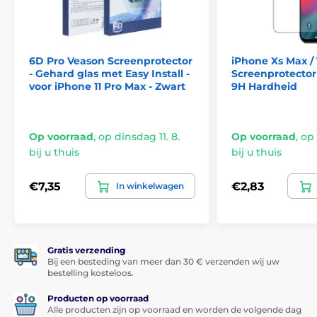
Deze 5D gehard glas screenprotector voor iPhone XS
Max / 11 Pro Max is voorzien van een speciale oleofobe
laag die
vetten en olieën afstoot
. Het display van uw
6D Pro Veason Screenprotector
iPhone Xs Max /
smartphone blijft zo
vrij van vingerafdrukken en vuil
- Gehard glas met Easy Install -
Screenprotector 
die er normaal gesproken aan blijven kleven.
voor iPhone 11 Pro Max - Zwart
9H Hardheid
*Afbeeldingen hebben alleen een informatief karakter.
Op voorraad
,
op dinsdag 11. 8.
Op voorraad
,
op 
Iedereen kan het aanbrengen
bij u thuis
bij u thuis
Een ander groot voordeel van deze 5D gehard glas
€7,35
€2,83
In winkelwagen
screenprotector voor iPhone XS Max is de
zeer
eenvoudige applicatie
. Dankzij de
applicatieset
is het
bevestigen op het display van uw smartphone echt
kinderspel.
Gratis verzending
Perfecte hechting
Bij een besteding van meer dan 30 € verzenden wij uw
bestelling kosteloos.
In tegenstelling tot sommige andere gehard glas
screenprotectors is
het volledige oppervlak
van de 5D
Producten op voorraad
gehard glas screenprotector voor iPhone XS Max
Alle producten zijn op voorraad en worden de volgende dag