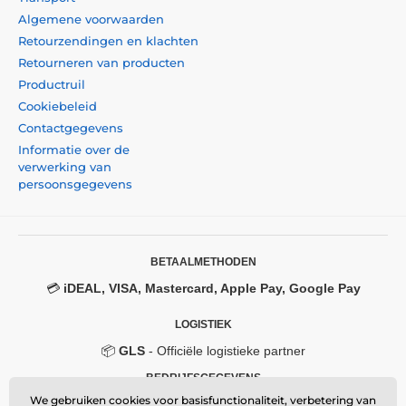
Algemene voorwaarden
Retourzendingen en klachten
Retourneren van producten
Productruil
Cookiebeleid
Contactgegevens
Informatie over de
verwerking van
persoonsgegevens
BETAALMETHODEN
💳
iDEAL, VISA, Mastercard, Apple Pay, Google Pay
LOGISTIEK
📦
GLS
- Officiële logistieke partner
BEDRIJFSGEGEVENS
We gebruiken cookies voor basisfunctionaliteit, verbetering van
Momanio s.r.o.