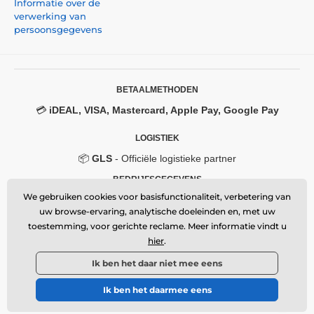
Informatie over de
verwerking van
persoonsgegevens
BETAALMETHODEN
💳
iDEAL, VISA, Mastercard, Apple Pay, Google Pay
LOGISTIEK
📦
GLS
- Officiële logistieke partner
BEDRIJFSGEGEVENS
We gebruiken cookies voor basisfunctionaliteit, verbetering van
Momanio s.r.o.
uw browse-ervaring, analytische doeleinden en, met uw
Okružní 361/14, 747 18, Píšť, Czech Republic
toestemming, voor gerichte reclame. Meer informatie vindt u
VAT: CZ09604707
Email:
info@momanio.nl
hier
.
🔒 Beveiligde SSL-verbinding
Ik ben het daar niet mee eens
Ik ben het daarmee eens
© 2026 www.momanio.nl ⦁ Webshop gemaakt door
SIMPLIA.cz