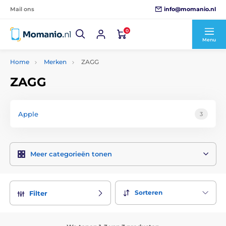
info@momanio.nl
Mail ons
0
Menu
Home
Merken
ZAGG
ZAGG
Apple
3
Meer categorieën tonen
Sorteren
Filter