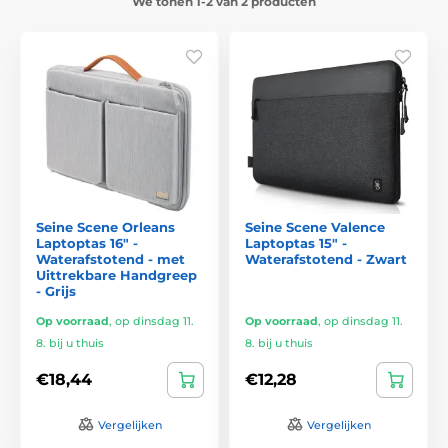
We tonen 1-2 van 2 producten
Seine Scene Orleans
Seine Scene Valence
Laptoptas 16" -
Laptoptas 15" -
Waterafstotend - met
Waterafstotend - Zwart
Uittrekbare Handgreep
- Grijs
Op voorraad
,
op dinsdag 11.
Op voorraad
,
op dinsdag 11.
8. bij u thuis
8. bij u thuis
€18,44
€12,28
Vergelijken
Vergelijken