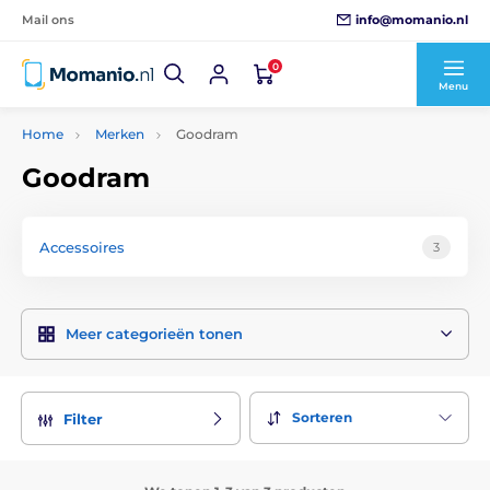
info@momanio.nl
Mail ons
0
Menu
Home
Merken
Goodram
Goodram
Accessoires
3
Meer categorieën tonen
Sorteren
Filter