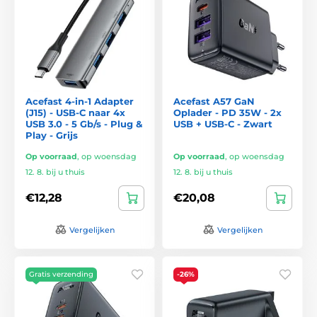
Acefast 4-in-1 Adapter
Acefast A57 GaN
(J15) - USB-C naar 4x
Oplader - PD 35W - 2x
USB 3.0 - 5 Gb/s - Plug &
USB + USB-C - Zwart
Play - Grijs
Op voorraad
,
op woensdag
Op voorraad
,
op woensdag
12. 8. bij u thuis
12. 8. bij u thuis
€12,28
€20,08
Vergelijken
Vergelijken
Gratis verzending
-26%