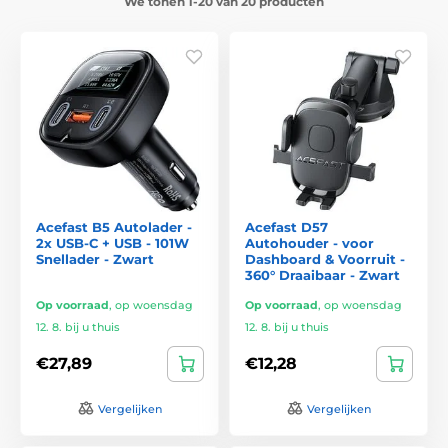
We tonen 1-20 van 20 producten
Acefast B5 Autolader -
Acefast D57
2x USB-C + USB - 101W
Autohouder - voor
Snellader - Zwart
Dashboard & Voorruit -
360° Draaibaar - Zwart
Op voorraad
,
op woensdag
Op voorraad
,
op woensdag
12. 8. bij u thuis
12. 8. bij u thuis
€27,89
€12,28
Vergelijken
Vergelijken