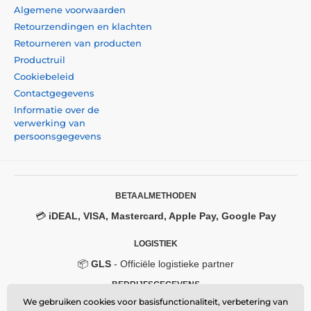
Algemene voorwaarden
Retourzendingen en klachten
Retourneren van producten
Productruil
Cookiebeleid
Contactgegevens
Informatie over de
verwerking van
persoonsgegevens
BETAALMETHODEN
💳
iDEAL, VISA, Mastercard, Apple Pay, Google Pay
LOGISTIEK
📦
GLS
- Officiële logistieke partner
BEDRIJFSGEGEVENS
We gebruiken cookies voor basisfunctionaliteit, verbetering van
Momanio s.r.o.