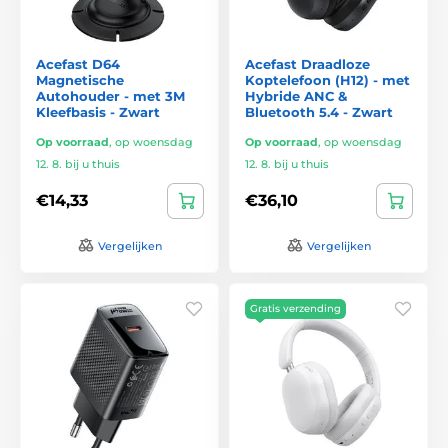
Acefast D64
Acefast Draadloze
Magnetische
Koptelefoon (H12) - met
Autohouder - met 3M
Hybride ANC &
Kleefbasis - Zwart
Bluetooth 5.4 - Zwart
Op voorraad
,
op woensdag
Op voorraad
,
op woensdag
12. 8. bij u thuis
12. 8. bij u thuis
€14,33
€36,10
Vergelijken
Vergelijken
Gratis verzending