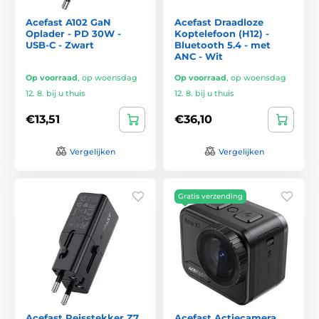
Acefast A102 GaN
Acefast Draadloze
Oplader - PD 30W -
Koptelefoon (H12) -
USB-C - Zwart
Bluetooth 5.4 - met
ANC - Wit
Op voorraad
,
op woensdag
Op voorraad
,
op woensdag
12. 8. bij u thuis
12. 8. bij u thuis
€13,51
€36,10
Vergelijken
Vergelijken
Gratis verzending
Acefast Reisstekker Z7
Acefast Actiecamera