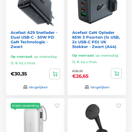
Acefast A29 Snellader -
Acefast GaN Oplader
Dual USB-C - 50W PD
65W 3 Poorten (1x USB,
GaN Technologie -
2x USB-C PD) UK
Zwart
Stekker - Zwart (A44)
Op voorraad
,
op woensdag
Op voorraad
,
op woensdag
12. 8. bij u thuis
12. 8. bij u thuis
€36,10
€30,35
€26,65
Vergelijken
Vergelijken
Gratis verzending