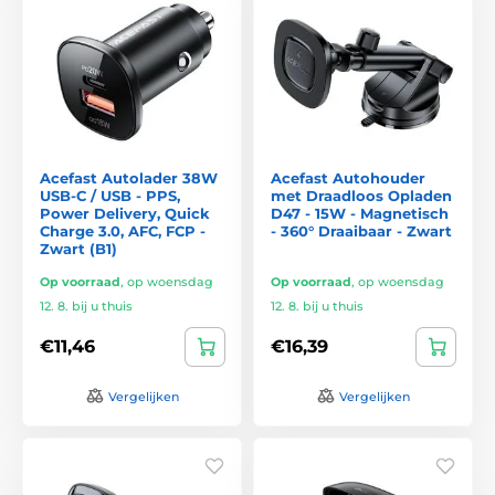
Acefast Autolader 38W
Acefast Autohouder
USB-C / USB - PPS,
met Draadloos Opladen
Power Delivery, Quick
D47 - 15W - Magnetisch
Charge 3.0, AFC, FCP -
- 360° Draaibaar - Zwart
Zwart (B1)
Op voorraad
,
op woensdag
Op voorraad
,
op woensdag
12. 8. bij u thuis
12. 8. bij u thuis
€11,46
€16,39
Vergelijken
Vergelijken