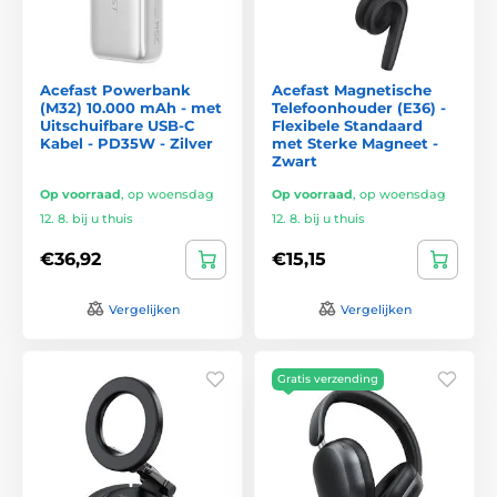
Acefast Powerbank
Acefast Magnetische
(M32) 10.000 mAh - met
Telefoonhouder (E36) -
Uitschuifbare USB-C
Flexibele Standaard
Kabel - PD35W - Zilver
met Sterke Magneet -
Zwart
Op voorraad
,
op woensdag
Op voorraad
,
op woensdag
12. 8. bij u thuis
12. 8. bij u thuis
€36,92
€15,15
Vergelijken
Vergelijken
Gratis verzending