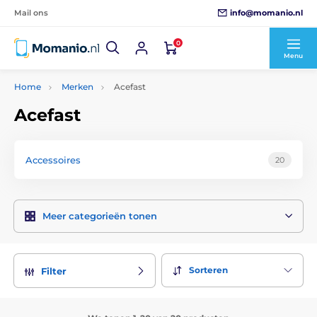
info@momanio.nl
Mail ons
0
Menu
Home
Merken
Acefast
Acefast
Accessoires
20
Meer categorieën tonen
Sorteren
Filter