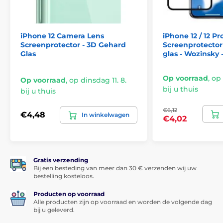
iPhone 12 Camera Lens
iPhone 12 / 12 Pr
Screenprotector - 3D Gehard
Screenprotector
Glas
glas - Wozinsky 
Op voorraad
,
op 
Op voorraad
,
op dinsdag 11. 8.
bij u thuis
bij u thuis
€6,12
€4,48
In winkelwagen
€4,02
Gratis verzending
Bij een besteding van meer dan 30 € verzenden wij uw
bestelling kosteloos.
Producten op voorraad
Alle producten zijn op voorraad en worden de volgende dag
bij u geleverd.