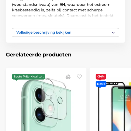
(weerstandsniveau) van 9H, waardoor het extreem
krasbestendig is, zelfs bij contact met scherpe
voorwerpen (mes, sleutels). Daarnaast is het bedekt
met een speciale nanolaag die het scherm beschermt
tegen vingerafdrukken en andere verontreinigingen.
Volledige beschrijving bekijken
Gerelateerde producten
Beste Prijs-Kwaliteit
-34%
Basis