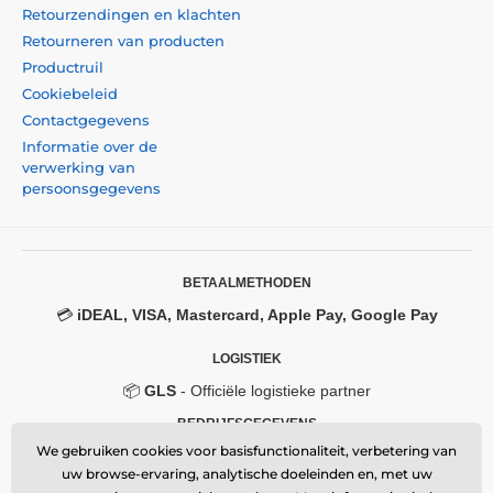
Retourzendingen en klachten
Retourneren van producten
Productruil
Cookiebeleid
Contactgegevens
Informatie over de
verwerking van
persoonsgegevens
BETAALMETHODEN
💳
iDEAL, VISA, Mastercard, Apple Pay, Google Pay
LOGISTIEK
📦
GLS
- Officiële logistieke partner
BEDRIJFSGEGEVENS
We gebruiken cookies voor basisfunctionaliteit, verbetering van
Momanio s.r.o.
uw browse-ervaring, analytische doeleinden en, met uw
Okružní 361/14, 747 18, Píšť, Czech Republic