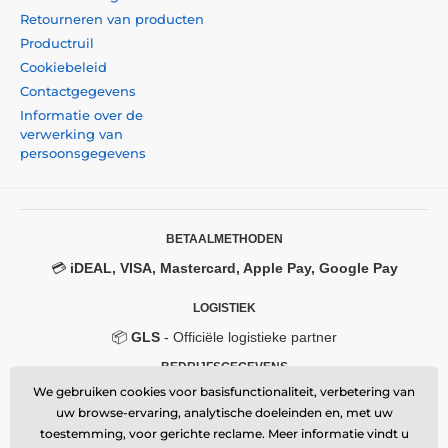
inbegrepen)
Retourneren van producten
Productruil
Cookiebeleid
Contactgegevens
Informatie over de
verwerking van
persoonsgegevens
BETAALMETHODEN
💳
iDEAL, VISA, Mastercard, Apple Pay, Google Pay
LOGISTIEK
📦
GLS
- Officiële logistieke partner
BEDRIJFSGEGEVENS
We gebruiken cookies voor basisfunctionaliteit, verbetering van
Momanio s.r.o.
uw browse-ervaring, analytische doeleinden en, met uw
Okružní 361/14, 747 18, Píšť, Czech Republic
toestemming, voor gerichte reclame. Meer informatie vindt u
VAT: CZ09604707