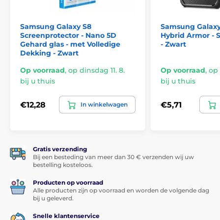
*Afbeeldingen hebben alleen een informatief karakter.
Samsung Galaxy S8
Samsung Galaxy 
Screenprotector - Nano 5D
Hybrid Armor - 
Iedereen kan het aanbrengen
Gehard glas - met Volledige
- Zwart
Dekking - Zwart
Een ander groot voordeel van deze 5D screenprotector
voor Samsung Galaxy S8 is de
zeer eenvoudige
Op voorraad
,
op dinsdag 11. 8.
Op voorraad
,
op 
applicatie
. Dankzij de
applicatieset
is het bevestigen
bij u thuis
bij u thuis
op het display van je smartphone echt kinderspel.
Na het reinigen van het display met de meegeleverde
€12,28
€5,71
In winkelwagen
doekjes,
breng je een paar druppels van de
meegeleverde lijm aan
. Plaats het glas op het display
en laat de lijm vanzelf over het hele oppervlak
uitvloeien. Met de
meegeleverde UV-lamp
beweeg je
circa 2 - 3 minuten over het display, waardoor
de lijm
Gratis verzending
extra uithardt
Bij een besteding van meer dan 30 € verzenden wij uw
, zodat het glas perfect op het display
bestelling kosteloos.
zit.
Producten op voorraad
Alle producten zijn op voorraad en worden de volgende dag
bij u geleverd.
Snelle klantenservice