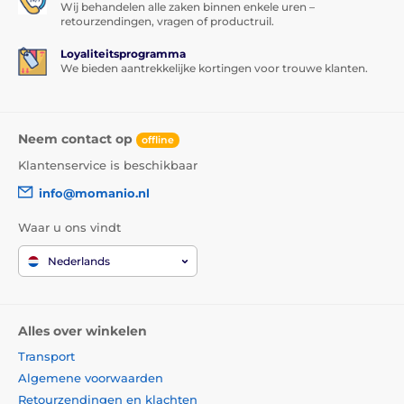
Wij behandelen alle zaken binnen enkele uren –
retourzendingen, vragen of productruil.
Loyaliteitsprogramma
We bieden aantrekkelijke kortingen voor trouwe klanten.
Neem contact op
offline
Klantenservice is beschikbaar
info@momanio.nl
Waar u ons vindt
Inhoud van de verpakking:
Nederlands
1x beschermend gehard glas
1x droge doek
1x vochtige doek
Alles over winkelen
1x stickers voor stofverwijdering en afdekking
Transport
microfoon
Algemene voorwaarden
1x UV-lamp met microUSB-connector (kabel niet
Retourzendingen en klachten