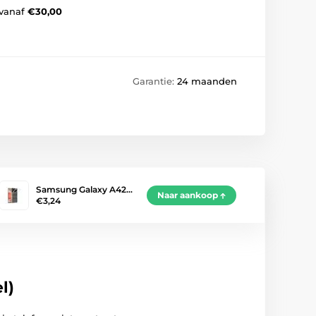
vanaf
€30,00
Garantie:
24 maanden
Samsung Galaxy A42…
Naar aankoop
€3,24
l)