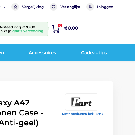
Vergelijking
Verlanglijst
Inloggen
R
0
Besteed nog
€30,00
€0,00
n krijg
gratis verzending
en
Accessoires
Cadeautips
axy A42
conen Case -
Meer producten bekijken ›
Anti-geel)