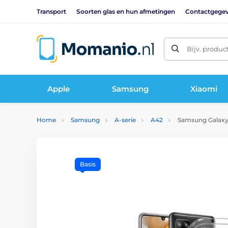
Transport
Soorten glas en hun afmetingen
Contactgege
Bijv. produc
Apple
Samsung
Xiaomi
Home
Samsung
A-serie
A42
Samsung Galaxy A
Basis