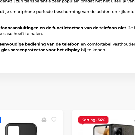
 dankzij zijn transparantie zeer populair, omdat het het uiterlijk van 
dt je smartphone perfecte bescherming van de achter- en zijkant
foonaansluitingen en de functietoetsen van de telefoon niet
. Je
e case hoeft te halen.
eenvoudige bediening van de telefoon
en comfortabel vasthouden
 glas screenprotector voor het display
bij te kopen.
Korting
-34%