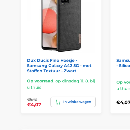
Dux Ducis Fino Hoesje -
Samsu
Samsung Galaxy A42 5G - met
- Sili
Stoffen Textuur - Zwart
Op voorraad
,
op dinsdag 11. 8. bij
Op vo
u thuis
u thui
€6,12
In winkelwagen
€4,0
€4,07