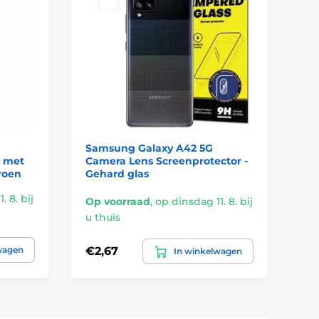
Samsung Galaxy A42 5G
- met
Camera Lens Screenprotector -
roen
Gehard glas
. 8. bij
Op voorraad
,
op dinsdag 11. 8. bij
u thuis
wagen
€2,67
In winkelwagen