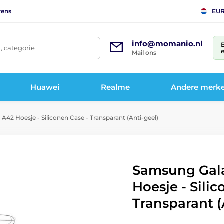
vens
EU
info@momanio.nl
t, categorie
e
Mail ons
Huawei
Realme
Andere merk
42 Hoesje - Siliconen Case - Transparant (Anti-geel)
Samsung Gal
Hoesje - Sili
Transparant (