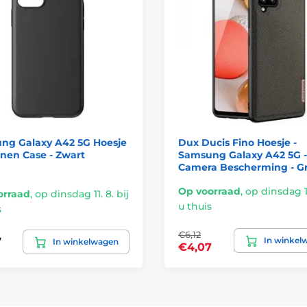
ng Galaxy A42 5G Hoesje
Dux Ducis Fino Hoesje -
conen Case - Zwart
Samsung Galaxy A42 5G 
Camera Bescherming - G
Op voorraad
,
op dinsdag 11
orraad
,
op dinsdag 11. 8. bij
u thuis
s
€6,12
In winkel
7
In winkelwagen
€4,07