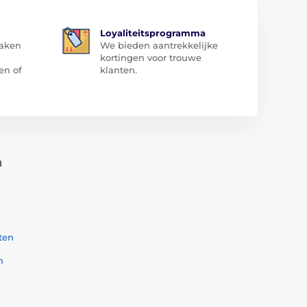
Loyaliteitsprogramma
zaken
We bieden aantrekkelijke
kortingen voor trouwe
en of
klanten.
n
ten
n