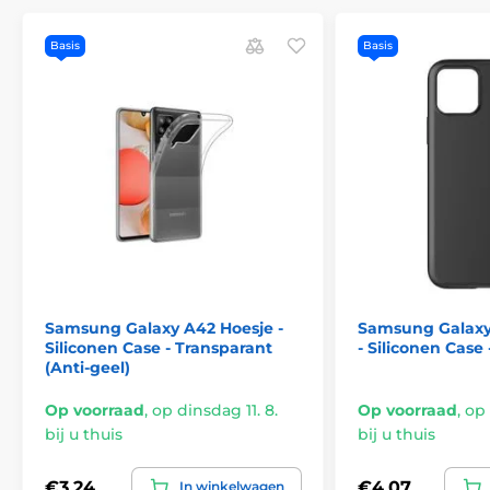
Basis
Basis
Samsung Galaxy A42 Hoesje -
Samsung Galaxy
Siliconen Case - Transparant
- Siliconen Case
(Anti-geel)
Op voorraad
,
op dinsdag 11. 8.
Op voorraad
,
op 
bij u thuis
bij u thuis
€3,24
€4,07
In winkelwagen