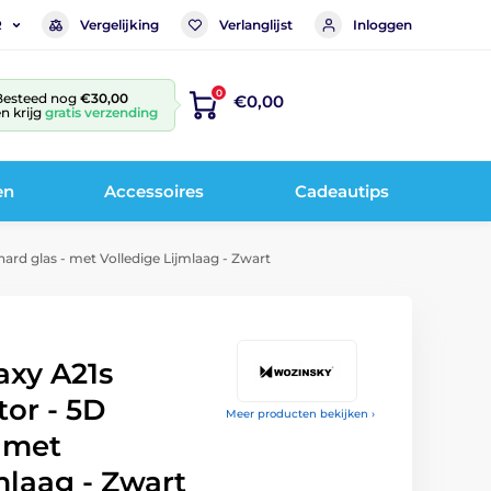
Vergelijking
Verlanglijst
Inloggen
R
0
Besteed nog
€30,00
€0,00
n krijg
gratis verzending
en
Accessoires
Cadeautips
rd glas - met Volledige Lijmlaag - Zwart
xy A21s
or - 5D
Meer producten bekijken ›
 met
mlaag - Zwart