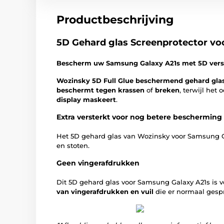
Productbeschrijving
5D Gehard glas Screenprotector vo
Bescherm uw Samsung Galaxy A21s met 5D verst
Wozinsky 5D Full Glue beschermend gehard gla
beschermt tegen krassen
of
breken
, terwijl het 
display maskeert
.
Extra versterkt voor nog betere bescherming
Het 5D gehard glas van Wozinsky voor Samsung G
en stoten.
Geen vingerafdrukken
Dit 5D gehard glas voor Samsung Galaxy A21s is v
van vingerafdrukken en vuil
die er normaal gespr