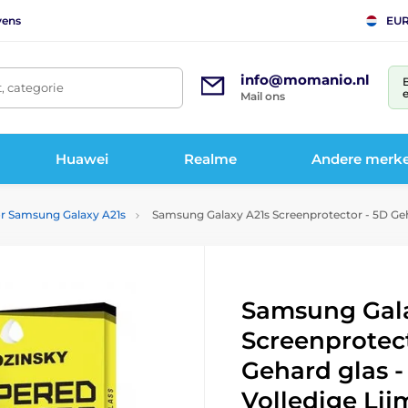
vens
EU
info@momanio.nl
t, categorie
e
Mail ons
Huawei
Realme
Andere merk
or Samsung Galaxy A21s
Samsung Galaxy A21s Screenprotector - 5D Geha
Samsung Gala
Screenprotect
Gehard glas -
Volledige Lij