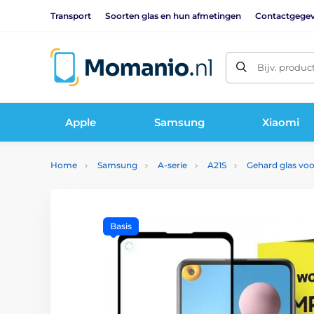
Transport
Soorten glas en hun afmetingen
Contactgege
Bijv. produc
Apple
Samsung
Xiaomi
Home
Samsung
A-serie
A21S
Gehard glas vo
Basis