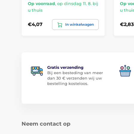
Op voorraad
,
op dinsdag 11. 8. bij
Op vo
u thuis
u thui
€4,07
€2,83
In winkelwagen
Gratis verzending
Bij een besteding van meer
dan 30 € verzenden wij uw
bestelling kosteloos.
Neem contact op