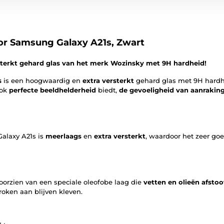
or Samsung Galaxy A21s, Zwart
erkt gehard glas van het merk Wozinsky met 9H hardheid!
s
is een hoogwaardig en
extra versterkt
gehard glas met 9H hardh
ook
perfecte beeldhelderheid
biedt,
de gevoeligheid van aanrakin
alaxy A21s is
meerlaags
en
extra versterkt
, waardoor het zeer go
oorzien van een speciale oleofobe laag die
vetten en olieën afstoo
oken aan blijven kleven.