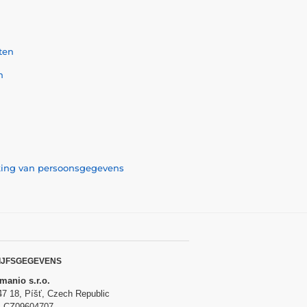
ten
n
rking van persoonsgegevens
IJFSGEGEVENS
anio s.r.o.
47 18, Píšť, Czech Republic
: CZ09604707