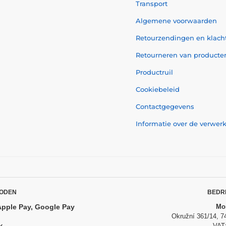
Transport
Algemene voorwaarden
Retourzendingen en klach
Retourneren van producte
Productruil
Cookiebeleid
Contactgegevens
Informatie over de verwe
ODEN
BEDR
Apple Pay, Google Pay
Mom
Okružní 361/14, 7
VAT