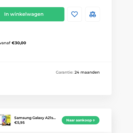
In winkelwagen
vanaf
€30,00
Garantie:
24 maanden
Samsung Galaxy A21s…
Naar aankoop
€5,95