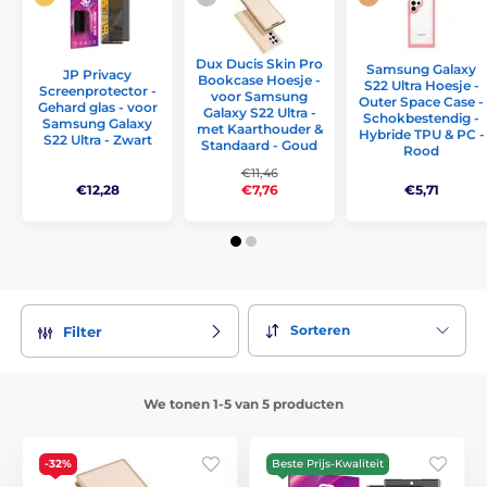
Dux Ducis Skin Pro
Samsung Galaxy
JP Privacy
Bookcase Hoesje -
S22 Ultra Hoesje -
Screenprotector -
voor Samsung
Outer Space Case -
Gehard glas - voor
Galaxy S22 Ultra -
Schokbestendig -
Samsung Galaxy
met Kaarthouder &
Hybride TPU & PC -
S22 Ultra - Zwart
Standaard - Goud
Rood
€11,46
€12,28
€5,71
€7,76
Sorteren
Filter
We tonen 1-5 van 5 producten
-32%
Beste Prijs-Kwaliteit