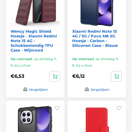
Wency Magic Shield
Xiaomi Redmi Note 15
Hoesje - Xiaomi Redmi
4G / 5G / Poco M8 5G
Note 15 4G -
Hoesje - Carbon -
Schokbestendig TPU
Siliconen Case - Blauw
Case - Wijnrood
Op voorraad
,
op dinsdag 11.
Op voorraad
,
op dinsdag 11.
8. bij u thuis
8. bij u thuis
€6,53
€6,12
Vergelijken
Vergelijken