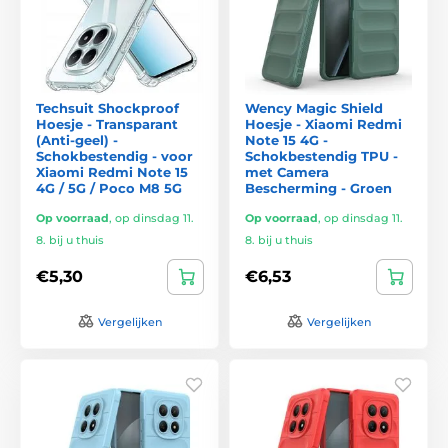
Techsuit Shockproof
Wency Magic Shield
Hoesje - Transparant
Hoesje - Xiaomi Redmi
(Anti-geel) -
Note 15 4G -
Schokbestendig - voor
Schokbestendig TPU -
Xiaomi Redmi Note 15
met Camera
4G / 5G / Poco M8 5G
Bescherming - Groen
Op voorraad
,
op dinsdag 11.
Op voorraad
,
op dinsdag 11.
8. bij u thuis
8. bij u thuis
€5,30
€6,53
Vergelijken
Vergelijken