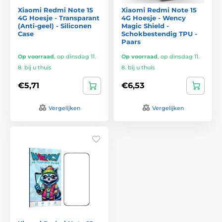
Xiaomi Redmi Note 15
Xiaomi Redmi Note 15
4G Hoesje - Transparant
4G Hoesje - Wency
(Anti-geel) - Siliconen
Magic Shield -
Case
Schokbestendig TPU -
Paars
Op voorraad
,
op dinsdag 11.
Op voorraad
,
op dinsdag 11.
8. bij u thuis
8. bij u thuis
€5,71
€6,53
Vergelijken
Vergelijken