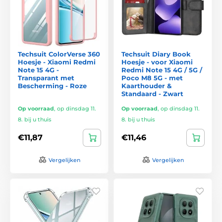
Techsuit ColorVerse 360
Techsuit Diary Book
Hoesje - Xiaomi Redmi
Hoesje - voor Xiaomi
Note 15 4G -
Redmi Note 15 4G / 5G /
Transparant met
Poco M8 5G - met
Bescherming - Roze
Kaarthouder &
Standaard - Zwart
Op voorraad
,
op dinsdag 11.
Op voorraad
,
op dinsdag 11.
8. bij u thuis
8. bij u thuis
€11,87
€11,46
Vergelijken
Vergelijken