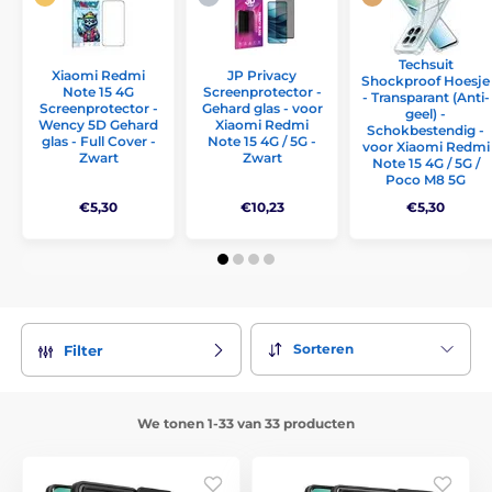
Techsuit
Xiaomi Redmi
JP Privacy
Shockproof Hoesje
Note 15 4G
Screenprotector -
- Transparant (Anti-
Screenprotector -
Gehard glas - voor
geel) -
Wency 5D Gehard
Xiaomi Redmi
Schokbestendig -
glas - Full Cover -
Note 15 4G / 5G -
voor Xiaomi Redmi
Zwart
Zwart
Note 15 4G / 5G /
Poco M8 5G
€5,30
€10,23
€5,30
Sorteren
Filter
We tonen 1-33 van 33 producten