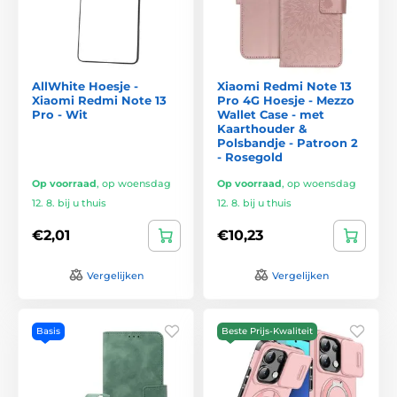
AllWhite Hoesje -
Xiaomi Redmi Note 13
Xiaomi Redmi Note 13
Pro 4G Hoesje - Mezzo
Pro - Wit
Wallet Case - met
Kaarthouder &
Polsbandje - Patroon 2
- Rosegold
Op voorraad
,
op woensdag
Op voorraad
,
op woensdag
12. 8. bij u thuis
12. 8. bij u thuis
€2,01
€10,23
Vergelijken
Vergelijken
Basis
Beste Prijs-Kwaliteit