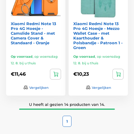
Xiaomi Redmi Note 13
Xiaomi Redmi Note 13
Pro 4G Hoesje -
Pro 4G Hoesje - Mezzo
Camslide Stand - met
Wallet Case - met
Camera Cover &
Kaarthouder &
Standaard - Oranje
Polsbandje - Patroon 1 -
Groen
Op voorraad
,
op woensdag
Op voorraad
,
op woensdag
12. 8. bij u thuis
12. 8. bij u thuis
€11,46
€10,23
Vergelijken
Vergelijken
U heeft al gezien 14 producten van 14.
1