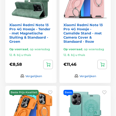
Xiaomi Redmi Note 13
Xiaomi Redmi Note 13
Pro 4G Hoesje - Tender
Pro 4G Hoesje -
- met Magnetische
Camslide Stand - met
Sluiting & Standaard -
Camera Cover &
Groen
Standaard - Roze
Op voorraad
,
op woensdag
Op voorraad
,
op woensdag
12. 8. bij u thuis
12. 8. bij u thuis
€8,58
€11,46
Vergelijken
Vergelijken
Beste Prijs-Kwaliteit
Basis