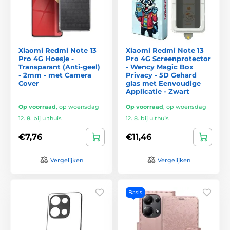
Xiaomi Redmi Note 13
Xiaomi Redmi Note 13
Pro 4G Hoesje -
Pro 4G Screenprotector
Transparant (Anti-geel)
- Wency Magic Box
- 2mm - met Camera
Privacy - 5D Gehard
Cover
glas met Eenvoudige
Applicatie - Zwart
Op voorraad
,
op woensdag
Op voorraad
,
op woensdag
12. 8. bij u thuis
12. 8. bij u thuis
€7,76
€11,46
Vergelijken
Vergelijken
Basis