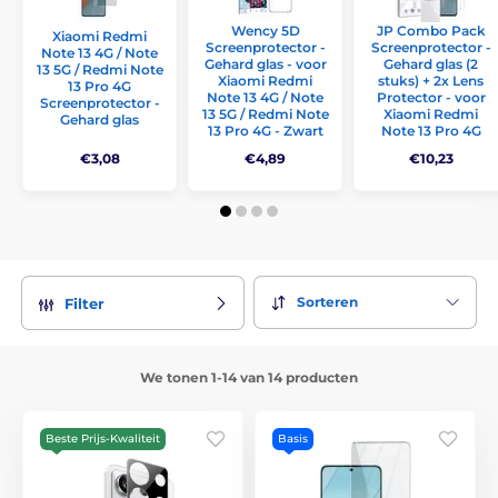
Wency 5D
JP Combo Pack
Xiaomi Redmi
Screenprotector -
Screenprotector -
Note 13 4G / Note
Gehard glas - voor
Gehard glas (2
13 5G / Redmi Note
Xiaomi Redmi
stuks) + 2x Lens
13 Pro 4G
Note 13 4G / Note
Protector - voor
Screenprotector -
13 5G / Redmi Note
Xiaomi Redmi
Gehard glas
13 Pro 4G - Zwart
Note 13 Pro 4G
€3,08
€4,89
€10,23
Sorteren
Filter
We tonen 1-14 van 14 producten
Beste Prijs-Kwaliteit
Basis