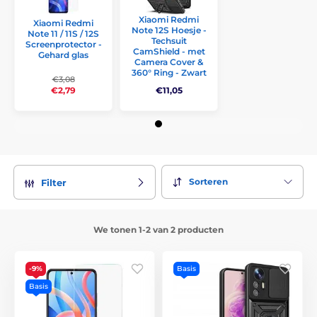
Xiaomi Redmi
Xiaomi Redmi
Note 12S Hoesje -
Note 11 / 11S / 12S
Techsuit
Screenprotector -
CamShield - met
Gehard glas
Camera Cover &
360° Ring - Zwart
€3,08
€2,79
€11,05
Sorteren
Filter
We tonen 1-2 van 2 producten
-9%
Basis
Basis