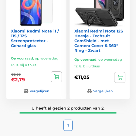
Xiaomi Redmi Note 11 /
Xiaomi Redmi Note 12S
11S / 12S
Hoesje - Techsuit
Screenprotector -
CamShield - met
Gehard glas
Camera Cover & 360°
Ring - Zwart
Op voorraad
,
op woensdag
Op voorraad
,
op woensdag
12. 8. bij u thuis
12. 8. bij u thuis
€3,08
€11,05
€2,79
Vergelijken
Vergelijken
U heeft al gezien 2 producten van 2.
1