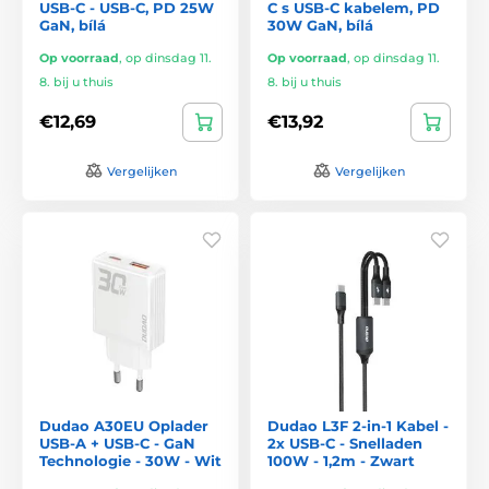
USB-C - USB-C, PD 25W
C s USB-C kabelem, PD
GaN, bílá
30W GaN, bílá
Op voorraad
,
op dinsdag 11.
Op voorraad
,
op dinsdag 11.
8. bij u thuis
8. bij u thuis
€12,69
€13,92
Vergelijken
Vergelijken
Dudao A30EU Oplader
Dudao L3F 2-in-1 Kabel -
USB-A + USB-C - GaN
2x USB-C - Snelladen
Technologie - 30W - Wit
100W - 1,2m - Zwart