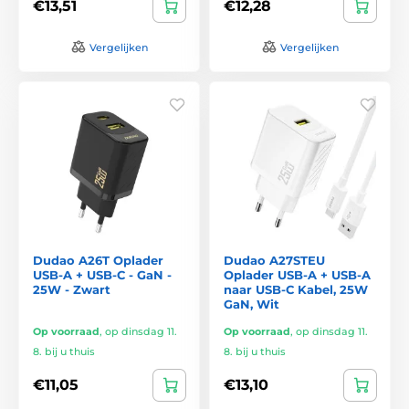
€13,51
€12,28
Vergelijken
Vergelijken
Dudao A26T Oplader
Dudao A27STEU
USB-A + USB-C - GaN -
Oplader USB-A + USB-A
25W - Zwart
naar USB-C Kabel, 25W
GaN, Wit
Op voorraad
,
op dinsdag 11.
Op voorraad
,
op dinsdag 11.
8. bij u thuis
8. bij u thuis
€11,05
€13,10