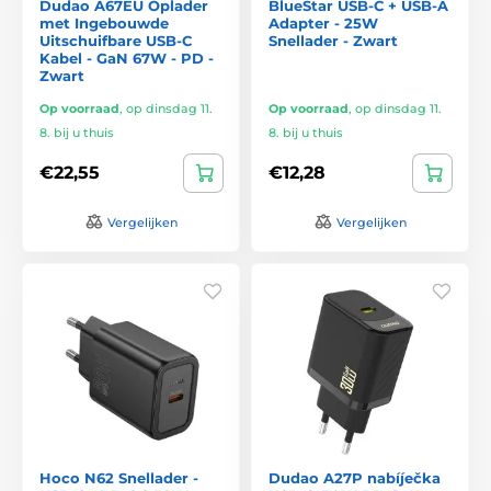
Dudao A67EU Oplader
BlueStar USB-C + USB-A
met Ingebouwde
Adapter - 25W
Uitschuifbare USB-C
Snellader - Zwart
Kabel - GaN 67W - PD -
Zwart
Op voorraad
,
op dinsdag 11.
Op voorraad
,
op dinsdag 11.
8. bij u thuis
8. bij u thuis
€22,55
€12,28
Vergelijken
Vergelijken
Hoco N62 Snellader -
Dudao A27P nabíječka