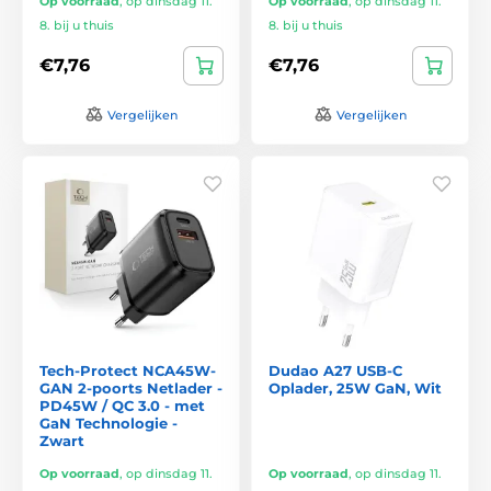
Op voorraad
,
op dinsdag 11.
Op voorraad
,
op dinsdag 11.
8. bij u thuis
8. bij u thuis
€7,76
€7,76
Vergelijken
Vergelijken
Tech-Protect NCA45W-
Dudao A27 USB-C
GAN 2-poorts Netlader -
Oplader, 25W GaN, Wit
PD45W / QC 3.0 - met
GaN Technologie -
Zwart
Op voorraad
,
op dinsdag 11.
Op voorraad
,
op dinsdag 11.