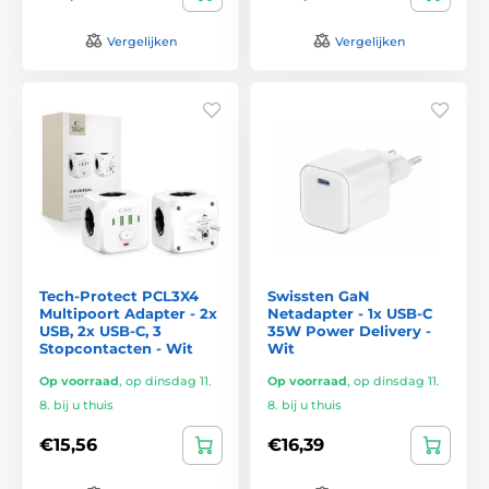
Vergelijken
Vergelijken
Tech-Protect PCL3X4
Swissten GaN
Multipoort Adapter - 2x
Netadapter - 1x USB-C
USB, 2x USB-C, 3
35W Power Delivery -
Stopcontacten - Wit
Wit
Op voorraad
,
op dinsdag 11.
Op voorraad
,
op dinsdag 11.
8. bij u thuis
8. bij u thuis
€15,56
€16,39