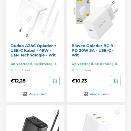
Dudao A28C Oplader +
Blavec Oplader BC-9 -
USB-C Kabel - 45W -
PD 20W 3A - USB-C -
GaN Technologie - Wit
Wit
Op voorraad
,
op dinsdag 11.
Op voorraad
,
op dinsdag 11.
8. bij u thuis
8. bij u thuis
€12,28
€10,23
Vergelijken
Vergelijken