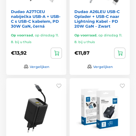
Dudao A27TCEU
Dudao A26LEU USB-C
nabíječka USB-A + USB-
Oplader + USB-C naar
C s USB-C kabelem, PD
Lightning Kabel - PD
30W GaN, černá
20W GaN - Zwart
Op voorraad
,
op dinsdag 11.
Op voorraad
,
op dinsdag 11.
8. bij u thuis
8. bij u thuis
€13,92
€11,87
Vergelijken
Vergelijken