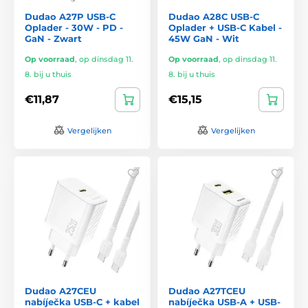
Dudao A27P USB-C
Dudao A28C USB-C
Oplader - 30W - PD -
Oplader + USB-C Kabel -
GaN - Zwart
45W GaN - Wit
Op voorraad
,
op dinsdag 11.
Op voorraad
,
op dinsdag 11.
8. bij u thuis
8. bij u thuis
€11,87
€15,15
Vergelijken
Vergelijken
Dudao A27CEU
Dudao A27TCEU
nabíječka USB-C + kabel
nabíječka USB-A + USB-