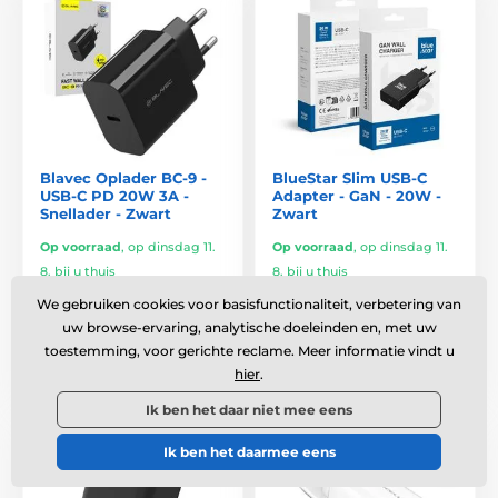
Blavec Oplader BC-9 -
BlueStar Slim USB-C
USB-C PD 20W 3A -
Adapter - GaN - 20W -
Snellader - Zwart
Zwart
Op voorraad
,
op dinsdag 11.
Op voorraad
,
op dinsdag 11.
8. bij u thuis
8. bij u thuis
We gebruiken cookies voor basisfunctionaliteit, verbetering van
€10,23
€10,23
uw browse-ervaring, analytische doeleinden en, met uw
toestemming, voor gerichte reclame. Meer informatie vindt u
Vergelijken
Vergelijken
hier
.
Ik ben het daar niet mee eens
Ik ben het daarmee eens