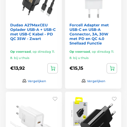
Dudao A27MaxCEU
Forcell Adapter met
Oplader USB-A + USB-C
USB-C en USB-A
met USB-C Kabel - PD
Connector, 3A, 30W
QC 35W - Zwart
met PD en QC 4.0
Snellaad Functie
Op voorraad
,
op dinsdag 11.
Op voorraad
,
op dinsdag 11.
8. bij u thuis
8. bij u thuis
€13,92
€15,15
Vergelijken
Vergelijken