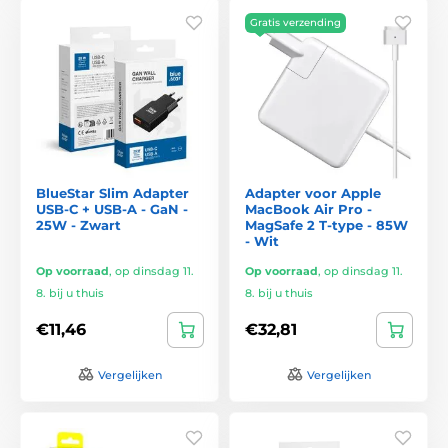
Gratis verzending
BlueStar Slim Adapter
Adapter voor Apple
USB-C + USB-A - GaN -
MacBook Air Pro -
25W - Zwart
MagSafe 2 T-type - 85W
- Wit
Op voorraad
,
op dinsdag 11.
Op voorraad
,
op dinsdag 11.
8. bij u thuis
8. bij u thuis
€11,46
€32,81
Vergelijken
Vergelijken