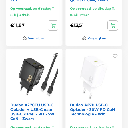
Op voorraad
,
op dinsdag 11.
Op voorraad
,
op dinsdag 11.
8. bij u thuis
8. bij u thuis
€11,87
€13,51
Vergelijken
Vergelijken
Dudao A27CEU USB-C
Dudao A27P USB-C
Oplader + USB-C naar
Oplader - 30W PD GaN
USB-C Kabel - PD 25W
Technologie - Wit
GaN - Zwart
Op voorraad
,
op dinsdag 11.
Op voorraad
,
op dinsdag 11.