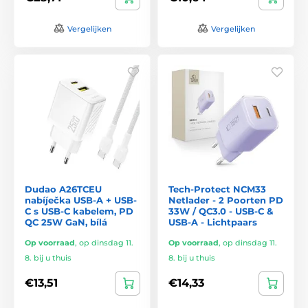
Vergelijken
Vergelijken
Dudao A26TCEU
Tech-Protect NCM33
nabíječka USB-A + USB-
Netlader - 2 Poorten PD
C s USB-C kabelem, PD
33W / QC3.0 - USB-C &
QC 25W GaN, bílá
USB-A - Lichtpaars
Op voorraad
,
op dinsdag 11.
Op voorraad
,
op dinsdag 11.
8. bij u thuis
8. bij u thuis
€13,51
€14,33