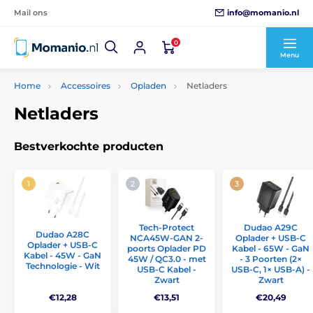
info@momanio.nl
Mail ons
0
Menu
Home
Accessoires
Opladen
Netladers
Netladers
Bestverkochte producten
Tech-Protect
Dudao A29C
Dudao A28C
NCA45W-GAN 2-
Oplader + USB-C
Oplader + USB-C
poorts Oplader PD
Kabel - 65W - GaN
Kabel - 45W - GaN
45W / QC3.0 - met
- 3 Poorten (2×
Technologie - Wit
USB-C Kabel -
USB-C, 1× USB-A) -
Zwart
Zwart
€12,28
€13,51
€20,49