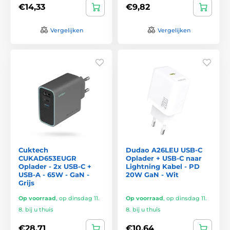
€14,33
€9,82
Vergelijken
Vergelijken
Cuktech
Dudao A26LEU USB-C
CUKAD653EUGR
Oplader + USB-C naar
Oplader - 2x USB-C +
Lightning Kabel - PD
USB-A - 65W - GaN -
20W GaN - Wit
Grijs
Op voorraad
,
op dinsdag 11.
Op voorraad
,
op dinsdag 11.
8. bij u thuis
8. bij u thuis
€28,71
€10,64