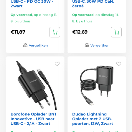
USB-C - PD QC 30W -
USB-C, 30W PD GaN,
Zwart
černá
Op voorraad
,
op dinsdag 11.
Op voorraad
,
op dinsdag 11.
8. bij u thuis
8. bij u thuis
€11,87
€12,69
Vergelijken
Vergelijken
Borofone Oplader BN1
Dudao Lightning
Innovative - USB naar
Oplader met 2 USB-
USB-C - 2,1A - Zwart
poorten, 12W, Zwart