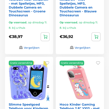
- met Spelletjes, MP3,
Spelletjes, MP3,
Dubbele Camera en
Dubbele Camera en
Touchscreen - Groene
Touchscreen - Blauwe
Dinosaurus
Dinosaurus
Op voorraad
,
op dinsdag 11.
Op voorraad
,
op dinsdag 11.
8. bij u thuis
8. bij u thuis
€38,97
€36,92
Vergelijken
Vergelijken
Gratis verzending
Gratis verzending
Slimme Speelgoed
Hoco Kinder Gaming
Telefoon voor Kinderen
Telefoon 2,8" Y103 - met