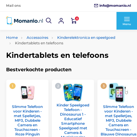
info@momanio.nl
Mail ons
0
Menu
Home
Accessoires
Kinderelektronica en speelgoed
Kindertablets en telefoons
Kindertablets en telefoons
Bestverkochte producten
Kinder Speelgoed
Slimme Telefoon
Slimme Telefoon
Telefoon -
voor Kinderen -
voor Kinderen -
Dinosaurus 1 -
met Spelletjes,
met Spelletjes,
Educatief
MP3, Dubbele
MP3, Dubbele
Smartphone
Camera en
Camera en
Speelgoed met
Touchscreen -
Touchscreen -
Camera &
Roze Pinguïn
Blauwe Dinosaurus