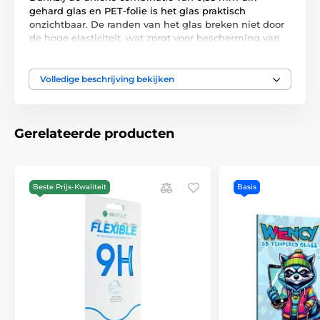
gehard glas en PET-folie is het glas praktisch
onzichtbaar. De randen van het glas breken niet door
de hoge elasticiteit, wat zorgt voor bescherming van
de randen van het apparaat. Uitstekende hechting
(lijm over het gehele oppervlak) betekent dat er geen
stof en vuil onder de folie ophoopt. De oleofobe
Volledige beschrijving bekijken
coating voorkomt vingerafdrukken.
Gerelateerde producten
Beste Prijs-Kwaliteit
Basis