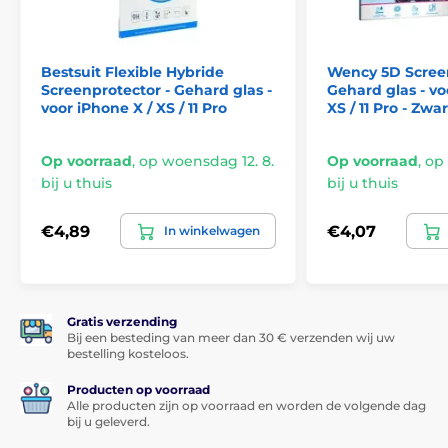
Bestsuit Flexible Hybride
Wency 5D Screen
Het product is opgenomen in de
Screenprotector - Gehard glas -
Gehard glas - vo
categorieën
voor iPhone X / XS / 11 Pro
XS / 11 Pro - Zwar
Gehard glas voor iPhone 11 Pro
Op voorraad
,
op woensdag 12. 8.
Op voorraad
,
op 
Gehard glas voor iPhone X, XS
bij u thuis
bij u thuis
€4,89
€4,07
In winkelwagen
Gratis verzending
Bij een besteding van meer dan 30 € verzenden wij uw
bestelling kosteloos.
Producten op voorraad
Alle producten zijn op voorraad en worden de volgende dag
bij u geleverd.