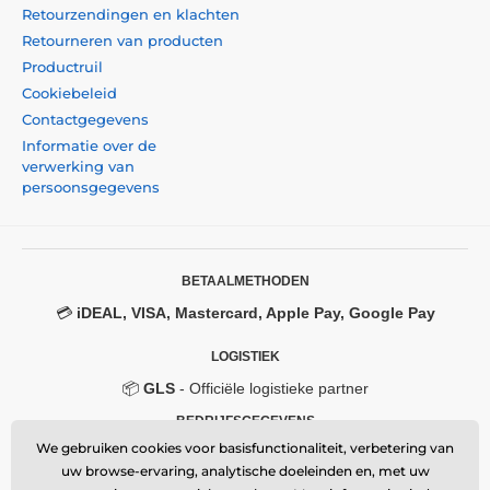
Retourzendingen en klachten
Retourneren van producten
Productruil
Cookiebeleid
Contactgegevens
Informatie over de
verwerking van
persoonsgegevens
BETAALMETHODEN
💳
iDEAL, VISA, Mastercard, Apple Pay, Google Pay
LOGISTIEK
📦
GLS
- Officiële logistieke partner
BEDRIJFSGEGEVENS
We gebruiken cookies voor basisfunctionaliteit, verbetering van
Momanio s.r.o.
uw browse-ervaring, analytische doeleinden en, met uw
Okružní 361/14, 747 18, Píšť, Czech Republic