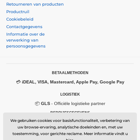
Retourneren van producten
Productruil
Cookiebeleid
Contactgegevens
Informatie over de
verwerking van
persoonsgegevens
BETAALMETHODEN
💳
iDEAL, VISA, Mastercard, Apple Pay, Google Pay
LOGISTIEK
📦
GLS
- Officiële logistieke partner
BEDRIJFSGEGEVENS
We gebruiken cookies voor basisfunctionaliteit, verbetering van
Momanio s.r.o.
uw browse-ervaring, analytische doeleinden en, met uw
Okružní 361/14, 747 18, Píšť, Czech Republic
VAT: CZ09604707
toestemming, voor gerichte reclame. Meer informatie vindt u
Email:
info@momanio.nl