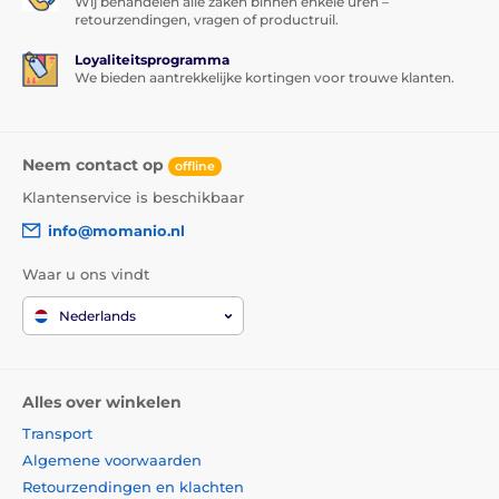
Wij behandelen alle zaken binnen enkele uren –
gehard glas voor iPhone 7 PLUS, 8 PLUS bedekt met
retourzendingen, vragen of productruil.
adhesieve lijm, wat
absoluut perfecte hechting over
het gehele oppervlak
van het gehard glas garandeert.
Loyaliteitsprogramma
Er is dus geen risico dat de randen van het
We bieden aantrekkelijke kortingen voor trouwe klanten.
beschermglas loslaten of omhoog komen.
Inhoud van de verpakking:
Neem contact op
offline
1x beschermend gehard glas
Klantenservice is beschikbaar
1x droge doek
info@momanio.nl
1x natte doek
Waar u ons vindt
Nederlands
Alles over winkelen
Transport
Algemene voorwaarden
Retourzendingen en klachten