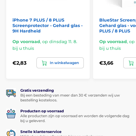
Ondanks al deze geweldige eigenschappen is de
beschermende gehard glas Screenprotector voor
iPhone 7 PLUS / 8 PLUS
BlueStar Screen
iPhone 7 PLUS, 8 PLUS
zeer dun
- slechts 0,33 mm. Dit
Screenprotector - Gehard glas -
Gehard glas - vo
betekent dat u het op het scherm van uw smartphone
9H Hardheid
PLUS / 8 PLUS
met het logo van de gebeten appel nauwelijks zult
voelen.
Op voorraad
,
op dinsdag 11. 8.
Op voorraad
,
op 
bij u thuis
bij u thuis
*Afbeeldingen hebben alleen een informatief karakter.
€2,83
€3,66
In winkelwagen
Applicatie lukt iedereen
Een ander groot voordeel van dit gehard glas voor
iPhone 7 PLUS, 8 PLUS is de
zeer eenvoudige
Gratis verzending
applicatie
. Dankzij de
applicatieset
wordt het
Bij een besteding van meer dan 30 € verzenden wij uw
bevestigen van het gehard glas op het scherm van uw
bestelling kosteloos.
smartphone echt kinderspel.
Producten op voorraad
Perfecte hechting
Alle producten zijn op voorraad en worden de volgende dag
bij u geleverd.
In tegenstelling tot sommige andere gehard glas
screenprotectors is het gehele oppervlak van het
Snelle klantenservice