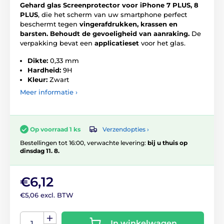
Gehard glas Screenprotector voor iPhone 7 PLUS, 8
PLUS
, die het scherm van uw smartphone perfect
beschermt tegen
vingerafdrukken, krassen en
barsten.
Behoudt de gevoeligheid van aanraking.
De
verpakking bevat een
applicatieset
voor het glas.
Dikte:
0,33 mm
Hardheid:
9H
Kleur:
Zwart
Meer informatie ›
Verzendopties ›
Op voorraad 1 ks
Bestellingen tot 16:00, verwachte levering:
bij u thuis op
dinsdag 11. 8.
€6,12
€5,06 excl. BTW
In winkelwagen