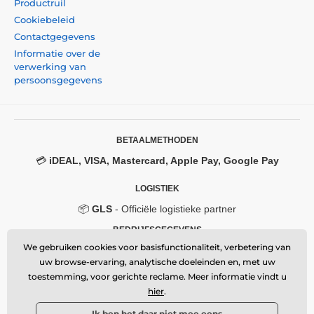
Productruil
Cookiebeleid
Contactgegevens
Informatie over de
verwerking van
persoonsgegevens
BETAALMETHODEN
💳
iDEAL, VISA, Mastercard, Apple Pay, Google Pay
LOGISTIEK
📦
GLS
- Officiële logistieke partner
BEDRIJFSGEGEVENS
We gebruiken cookies voor basisfunctionaliteit, verbetering van
Momanio s.r.o.
uw browse-ervaring, analytische doeleinden en, met uw
Okružní 361/14, 747 18, Píšť, Czech Republic
VAT: CZ09604707
toestemming, voor gerichte reclame. Meer informatie vindt u
Email:
info@momanio.nl
hier
.
🔒 Beveiligde SSL-verbinding
Ik ben het daar niet mee eens