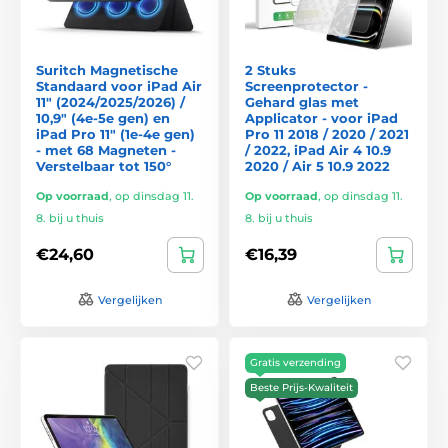
Suritch Magnetische
2 Stuks
Standaard voor iPad Air
Screenprotector -
11″ (2024/2025/2026) /
Gehard glas met
10,9″ (4e-5e gen) en
Applicator - voor iPad
iPad Pro 11″ (1e-4e gen)
Pro 11 2018 / 2020 / 2021
- met 68 Magneten -
/ 2022, iPad Air 4 10.9
Verstelbaar tot 150°
2020 / Air 5 10.9 2022
Op voorraad
,
op dinsdag 11.
Op voorraad
,
op dinsdag 11.
8. bij u thuis
8. bij u thuis
€24,60
€16,39
Vergelijken
Vergelijken
Gratis verzending
Beste Prijs-Kwaliteit