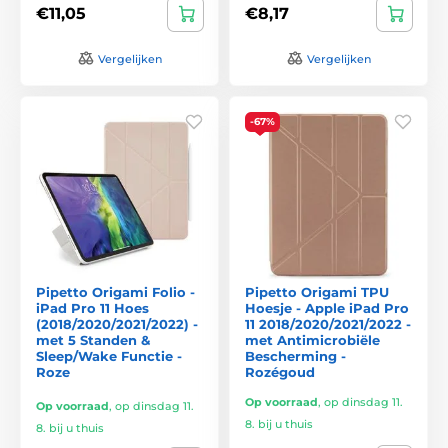
€11,05
€8,17
Vergelijken
Vergelijken
-67%
Pipetto Origami Folio -
Pipetto Origami TPU
iPad Pro 11 Hoes
Hoesje - Apple iPad Pro
(2018/2020/2021/2022) -
11 2018/2020/2021/2022 -
met 5 Standen &
met Antimicrobiële
Sleep/Wake Functie -
Bescherming -
Roze
Rozégoud
Op voorraad
,
op dinsdag 11.
Op voorraad
,
op dinsdag 11.
8. bij u thuis
8. bij u thuis