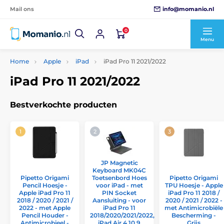
info@momanio.nl
Mail ons
0
Menu
Home
Apple
iPad
iPad Pro 11 2021/2022
iPad Pro 11 2021/2022
Bestverkochte producten
JP Magnetic
Keyboard MK04C
Pipetto Origami
Pipetto Origami
Toetsenbord Hoes
TPU Hoesje - Apple
Pencil Hoesje -
voor iPad - met
iPad Pro 11 2018 /
Apple iPad Pro 11
PIN Socket
2020 / 2021 / 2022 -
2018 / 2020 / 2021 /
Aansluiting - voor
met Antimicrobiële
2022 - met Apple
iPad Pro 11
Bescherming -
Pencil Houder -
2018/2020/2021/2022,
Grijs
Antimicrobieel -
iPad Air 4 10.9