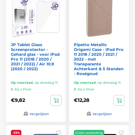
JP Tablet Glass
Pipetto Metallic
Screenprotector -
Origami Case - iPad Pro
Gehard glas - voor iPad
11 2018 / 2020 / 2021 /
Pro 11 (2018 / 2020 /
2022 - met
2021 / 2022) / Air 10.9
Transparante
(2020 / 2022)
Achterkant & 5 Standen
- Roségoud
Op voorraad
,
op dinsdag 11.
Op voorraad
,
op dinsdag 11.
8. bij u thuis
8. bij u thuis
€9,82
€12,28
Vergelijken
Vergelijken
-33%
Gratis verzending