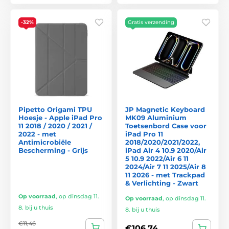
-32%
Gratis verzending
Pipetto Origami TPU
JP Magnetic Keyboard
Hoesje - Apple iPad Pro
MK09 Aluminium
11 2018 / 2020 / 2021 /
Toetsenbord Case voor
2022 - met
iPad Pro 11
Antimicrobiële
2018/2020/2021/2022,
Bescherming - Grijs
iPad Air 4 10.9 2020/Air
5 10.9 2022/Air 6 11
2024/Air 7 11 2025/Air 8
11 2026 - met Trackpad
& Verlichting - Zwart
Op voorraad
,
op dinsdag 11.
Op voorraad
,
op dinsdag 11.
8. bij u thuis
8. bij u thuis
€11,46
€106,74