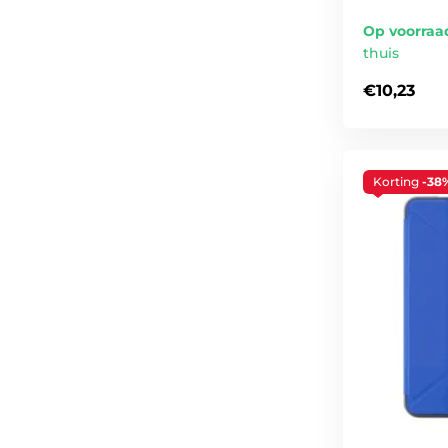
Op voorraa
thuis
€10,23
Korting
-38