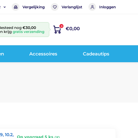
Vergelijking
Verlanglijst
Inloggen
R
0
Besteed nog
€30,00
€0,00
n krijg
gratis verzending
en
Accessoires
Cadeautips
, 10.2,
Op voorraad 5 ks
op