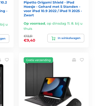
10.2
Pipetto Origami Shield - iPad
Hoesje - Gehard met 5 Standen -
ing -
voor iPad 10.9 2022 / iPad 11 2025 -
Zwart
Op voorraad
,
op dinsdag 11. 8. bij u
bij u
thuis
€13,51
In winkelwagen
agen
€9,40
Gratis verzending