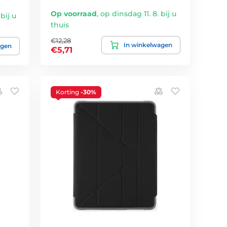
Op voorraad
,
op dinsdag 11. 8. bij u
bij u
thuis
€12,28
In winkelwagen
agen
€5,71
Korting
-30%