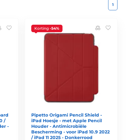
1
Korting
-54%
oard
Pipetto Origami Pencil Shield -
0 /
iPad Hoesje - met Apple Pencil
er -
Houder - Antimicrobiële
Bescherming - voor iPad 10.9 2022
/ iPad 11 2025 - Donkerrood