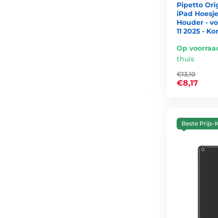
Pipetto Ori
iPad Hoesj
Houder - vo
11 2025 - K
Op voorraa
thuis
€13,10
€8,17
Beste Prijs-K