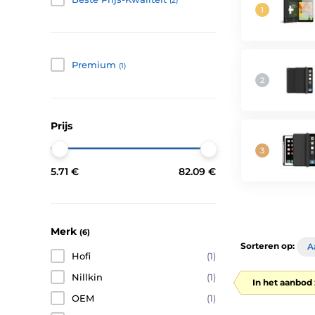
(2)
Premium
(1)
Prijs
5.71 €
82.09 €
Merk
(6)
Sorteren op:
A
Hofi
(1)
Nillkin
(1)
In het aanbod 
OEM
(1)