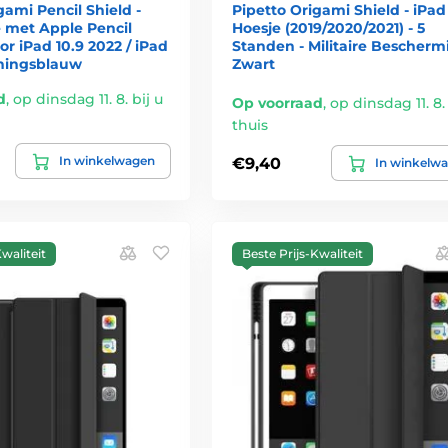
gami Pencil Shield -
Pipetto Origami Shield - iPad 
e met Apple Pencil
Hoesje (2019/2020/2021) - 5
or iPad 10.9 2022 / iPad
Standen - Militaire Bescherm
oningsblauw
Zwart
d
,
op dinsdag 11. 8. bij u
Op voorraad
,
op dinsdag 11. 8. 
thuis
In winkelwagen
€9,40
In winkelw
waliteit
Beste Prijs-Kwaliteit