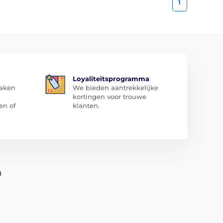
1
Loyaliteitsprogramma
zaken
We bieden aantrekkelijke
kortingen voor trouwe
en of
klanten.
n