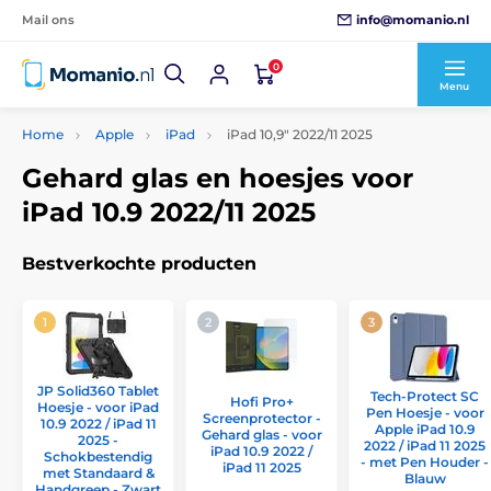
info@momanio.nl
Mail ons
0
Menu
Home
Apple
iPad
iPad 10,9" 2022/11 2025
Gehard glas en hoesjes voor
iPad 10.9 2022/11 2025
Bestverkochte producten
JP Solid360 Tablet
Tech-Protect SC
Hofi Pro+
Hoesje - voor iPad
Pen Hoesje - voor
Screenprotector -
10.9 2022 / iPad 11
Apple iPad 10.9
Gehard glas - voor
2025 -
2022 / iPad 11 2025
iPad 10.9 2022 /
Schokbestendig
- met Pen Houder -
iPad 11 2025
met Standaard &
Blauw
Handgreep - Zwart