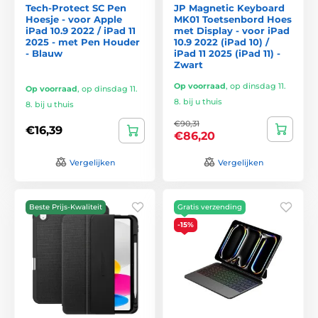
Tech-Protect SC Pen
JP Magnetic Keyboard
Hoesje - voor Apple
MK01 Toetsenbord Hoes
iPad 10.9 2022 / iPad 11
met Display - voor iPad
2025 - met Pen Houder
10.9 2022 (iPad 10) /
- Blauw
iPad 11 2025 (iPad 11) -
Zwart
Op voorraad
,
op dinsdag 11.
Op voorraad
,
op dinsdag 11.
8. bij u thuis
8. bij u thuis
€90,31
€16,39
€86,20
Vergelijken
Vergelijken
Beste Prijs-Kwaliteit
Gratis verzending
-15%