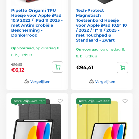
Pipetto Origami TPU
Tech-Protect
Hoesje voor Apple iPad
Magnetisch
10.9 2022 / iPad 11 2025 -
Toetsenbord Hoesje
met Antimicrobiële
voor Apple iPad 10.9" 10
Bescherming -
/ 2022 / 11" 11 / 2025 -
Donkerrood
met Touchpad &
Standaard - Zwart
Op voorraad
,
op dinsdag 11.
Op voorraad
,
op dinsdag 11.
8. bij u thuis
8. bij u thuis
€10,23
€94,41
€6,12
Vergelijken
Vergelijken
Beste Prijs-Kwaliteit
Beste Prijs-Kwaliteit