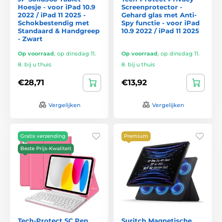
Hoesje - voor iPad 10.9
Screenprotector -
2022 / iPad 11 2025 -
Gehard glas met Anti-
Schokbestendig met
Spy functie - voor iPad
Standaard & Handgreep
10.9 2022 / iPad 11 2025
- Zwart
Op voorraad
,
op dinsdag 11.
Op voorraad
,
op dinsdag 11.
8. bij u thuis
8. bij u thuis
€28,71
€13,92
Vergelijken
Vergelijken
Gratis verzending
Premium
Beste Prijs-Kwaliteit
Tech-Protect SC Pen
Suritch Magnetische