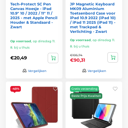
Tech-Protect SC Pen
JP Magnetic Keyboard
Canvas Hoesje - iPad
MK09 Aluminium
10.9" 10 / 2022 / 11" 11 /
Toetsenbord Case voor
2025 - met Apple Pencil
iPad 10.9 2022 (iPad 10)
Houder & Standaard -
/ iPad 11 2025 (iPad 11) -
Zwart
met Trackpad &
Verlichting - Zwart
Op voorraad
,
op dinsdag 11.
Op voorraad
,
op dinsdag 11.
8. bij u thuis
8. bij u thuis
€106,74
€20,49
€90,31
Vergelijken
Vergelijken
-40%
Gratis verzending
Beste Prijs-Kwaliteit