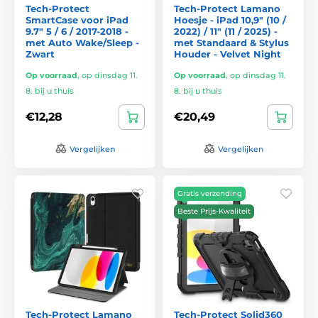
Tech-Protect
Tech-Protect Lamano
SmartCase voor iPad
Hoesje - iPad 10,9" (10 /
9.7" 5 / 6 / 2017-2018 -
2022) / 11" (11 / 2025) -
met Auto Wake/Sleep -
met Standaard & Stylus
Zwart
Houder - Velvet Night
Op voorraad
,
op dinsdag 11.
Op voorraad
,
op dinsdag 11.
8. bij u thuis
8. bij u thuis
€12,28
€20,49
Vergelijken
Vergelijken
Gratis verzending
Beste Prijs-Kwaliteit
Tech-Protect Lamano
Tech-Protect Solid360