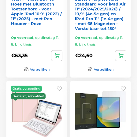
Hoes met Bluetooth
Standaard voor iPad Air
Toetsenbord - voor
11″ (2024/2025/2026) /
Apple iPad 10.9" (2022) /
10,9″ (4e-5e gen) en
11" (2025) - met Pen
iPad Pro 11″ (1e-4e gen)
Houder - Roze
- met 68 Magneten -
Verstelbaar tot 150°
Op voorraad
,
op dinsdag 11.
Op voorraad
,
op dinsdag 11.
8. bij u thuis
8. bij u thuis
€53,35
€24,60
Vergelijken
Vergelijken
Gratis verzending
Beste Prijs-Kwaliteit