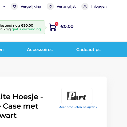
Vergelijking
Verlanglijst
Inloggen
R
0
Besteed nog
€30,00
€0,00
n krijg
gratis verzending
en
Accessoires
Cadeautips
te Hoesje -
 Case met
Meer producten bekijken ›
Zwart