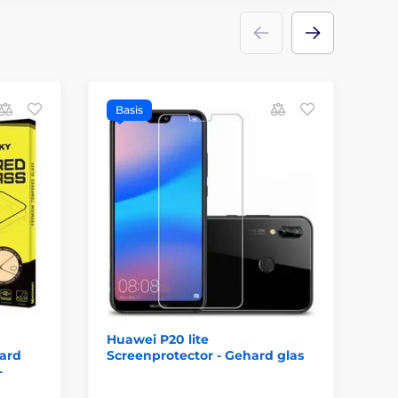
Basis
B
Huawei P20 lite
Te
hard
Screenprotector - Gehard glas
Ge
-
Lit