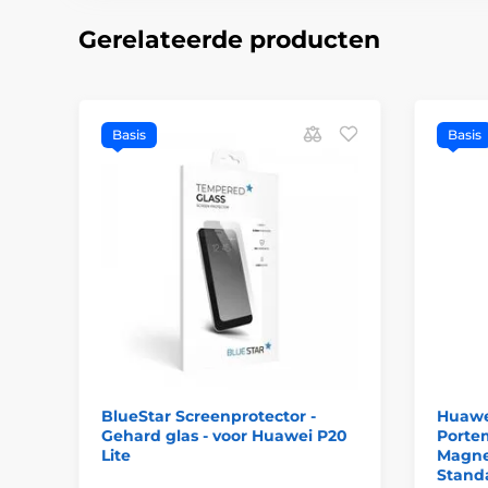
Gerelateerde producten
Basis
Basis
BlueStar Screenprotector -
Huawei
Gehard glas - voor Huawei P20
Porte
Lite
Magnet
Stand