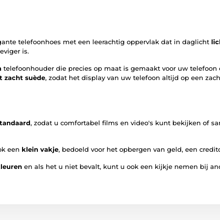
ante telefoonhoes met een leerachtig oppervlak dat in daglicht
li
eviger is.
n
telefoonhouder die precies op maat is gemaakt voor uw telefoon 
t zacht suède
, zodat het display van uw telefoon altijd op een za
tandaard
, zodat u comfortabel films en video's kunt bekijken of s
ook een
klein vakje
, bedoeld voor het opbergen van geld, een credi
kleuren
en als het u niet bevalt, kunt u ook een kijkje nemen bij a