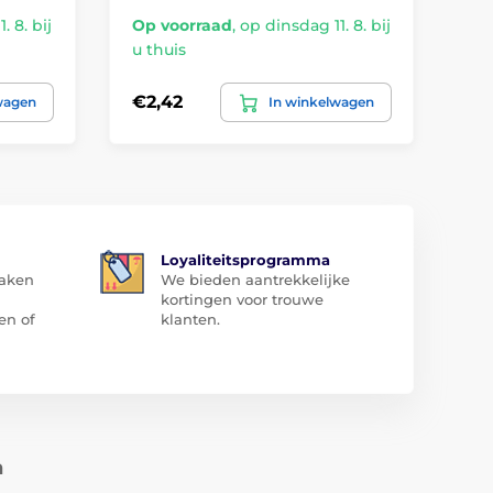
. 8. bij
Op voorraad
,
op dinsdag 11. 8. bij
Op
u thuis
u t
€2,42
€8
wagen
In winkelwagen
Loyaliteitsprogramma
zaken
We bieden aantrekkelijke
kortingen voor trouwe
en of
klanten.
n