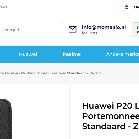
vens
EU
info@momanio.nl
t, categorie
e
Mail ons
Huawei
Realme
Andere merk
te Hoesje - Portemonnee Case met Standaard - Zwart
Huawei P20 Li
Portemonnee
Standaard - 