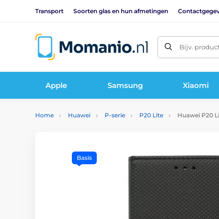
Transport
Soorten glas en hun afmetingen
Contactgege
Bijv. produc
Apple
Samsung
Xiaomi
Home
Huawei
P-serie
P20 Lite
Huawei P20 Li
Basis