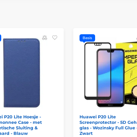
Basis
 P20 Lite Hoesje -
Huawei P20 Lite
monnee Case - met
Screenprotector - 5D Ge
ische Sluiting &
glas - Wozinsky Full Glue 
aard - Blauw
Zwart