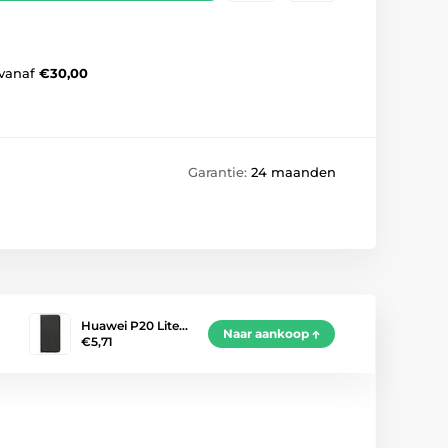
vanaf
€30,00
Garantie:
24 maanden
Huawei P20 Lite…
Naar aankoop
€5,71