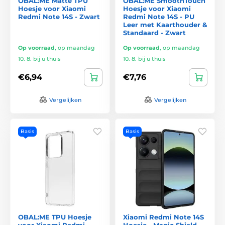
OBAL:ME Matte TPU
OBAL:ME SmoothTouch
Hoesje voor Xiaomi
Hoesje voor Xiaomi
Redmi Note 14S - Zwart
Redmi Note 14S - PU
Leer met Kaarthouder &
Standaard - Zwart
Op voorraad
,
op maandag
Op voorraad
,
op maandag
10. 8. bij u thuis
10. 8. bij u thuis
€6,94
€7,76
Vergelijken
Vergelijken
Basis
Basis
OBAL:ME TPU Hoesje
Xiaomi Redmi Note 14S
voor Xiaomi Redmi
Hoesje - Magic Shield -