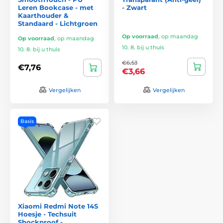
Leren Bookcase - met
- Zwart
Kaarthouder &
Standaard - Lichtgroen
Op voorraad
,
op maandag
Op voorraad
,
op maandag
10. 8. bij u thuis
10. 8. bij u thuis
€6,53
€7,76
€3,66
Vergelijken
Vergelijken
Basis
Xiaomi Redmi Note 14S
Hoesje - Techsuit
Shockproof -