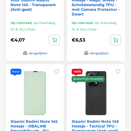
Note 14S - Transparant
Schokbestendig TPU -
(Anti-geel)
met Camera Protector -
Zwart
Op voorraad
,
op maandag
Op voorraad
,
op maandag
10. 8. bij u thuis
10. 8. bij u thuis
€4,07
€6,53
Vergelijken
Vergelijken
Basis
-44%
Beste Prijs-Kwaliteit
Xiaomi Redmi Note 14S
Xiaomi Redmi Note 14S
Hoesje - OBAL:ME
Hoesje - Tactical TPU -
SmoothTouch - PU
Transparant (Anti-geel)