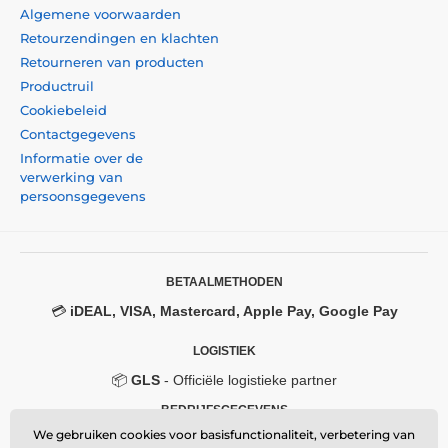
Algemene voorwaarden
Retourzendingen en klachten
Retourneren van producten
Productruil
Cookiebeleid
Contactgegevens
Informatie over de
verwerking van
persoonsgegevens
BETAALMETHODEN
💳
iDEAL, VISA, Mastercard, Apple Pay, Google Pay
LOGISTIEK
📦
GLS
- Officiële logistieke partner
BEDRIJFSGEGEVENS
We gebruiken cookies voor basisfunctionaliteit, verbetering van
Momanio s.r.o.