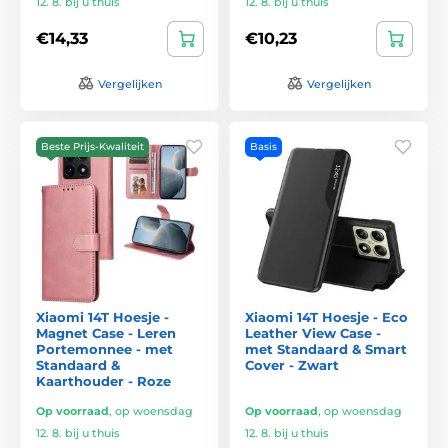
12. 8. bij u thuis
12. 8. bij u thuis
€14,33
€10,23
Vergelijken
Vergelijken
Beste Prijs-Kwaliteit
Basis
Xiaomi 14T Hoesje -
Xiaomi 14T Hoesje - Eco
Magnet Case - Leren
Leather View Case -
Portemonnee - met
met Standaard & Smart
Standaard &
Cover - Zwart
Kaarthouder - Roze
Op voorraad
,
op woensdag
Op voorraad
,
op woensdag
12. 8. bij u thuis
12. 8. bij u thuis