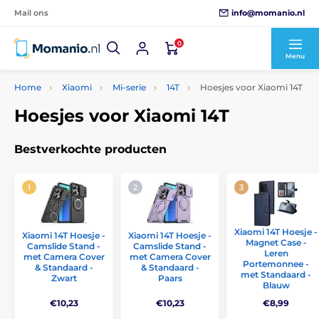
info@momanio.nl
Mail ons
0
Menu
Home
Xiaomi
Mi-serie
14T
Hoesjes voor Xiaomi 14T
Hoesjes voor Xiaomi 14T
Bestverkochte producten
Xiaomi 14T Hoesje -
Xiaomi 14T Hoesje -
Xiaomi 14T Hoesje -
Magnet Case -
Camslide Stand -
Camslide Stand -
Leren
met Camera Cover
met Camera Cover
Portemonnee -
& Standaard -
& Standaard -
met Standaard -
Zwart
Paars
Blauw
€10,23
€10,23
€8,99