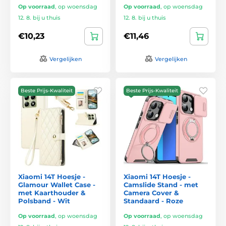
Op voorraad
,
op woensdag
Op voorraad
,
op woensdag
12. 8. bij u thuis
12. 8. bij u thuis
€10,23
€11,46
Vergelijken
Vergelijken
Beste Prijs-Kwaliteit
Beste Prijs-Kwaliteit
Xiaomi 14T Hoesje -
Xiaomi 14T Hoesje -
Glamour Wallet Case -
Camslide Stand - met
met Kaarthouder &
Camera Cover &
Polsband - Wit
Standaard - Roze
Op voorraad
,
op woensdag
Op voorraad
,
op woensdag