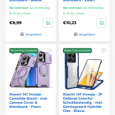
Op voorraad
,
op woensdag
Op voorraad
,
op woensdag
12. 8. bij u thuis
12. 8. bij u thuis
€8,99
€10,23
Vergelijken
Vergelijken
Beste Prijs-Kwaliteit
Beste Prijs-Kwaliteit
Xiaomi 14T Hoesje -
Xiaomi 14T Hoesje - JP
Camslide Stand - met
Defense Colorful -
Camera Cover &
Schokbestendig - met
Standaard - Paars
Geïntegreerd Hybride
Glas - Blauw