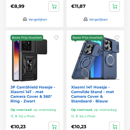
€8,99
€11,87
Vergelijken
Vergelijken
Beste Prijs-Kwaliteit
Beste Prijs-Kwaliteit
JP CamShield Hoesje -
Xiaomi 14T Hoesje -
Xiaomi 14T - met
Camslide Stand - met
Camera Cover & 360°
Camera Cover &
Ring - Zwart
Standaard - Blauw
Op voorraad
,
op woensdag
Op voorraad
,
op woensdag
12. 8. bij u thuis
12. 8. bij u thuis
€10,23
€10,23