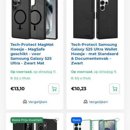
Tech-Protect MagMat
Tech-Protect Samsung
Hoesje - MagSafe
Galaxy S25 Ultra Wallet
geschikt - voor
Hoesje - met Standaard
Samsung Galaxy S25
& Documentenvak -
Ultra - Zwart Mat
Zwart
Op voorraad
,
op dinsdag 11.
Op voorraad
,
op dinsdag 11.
8. bij u thuis
8. bij u thuis
€13,10
€10,23
Vergelijken
Vergelijken
Beste Prijs-Kwaliteit
Basis