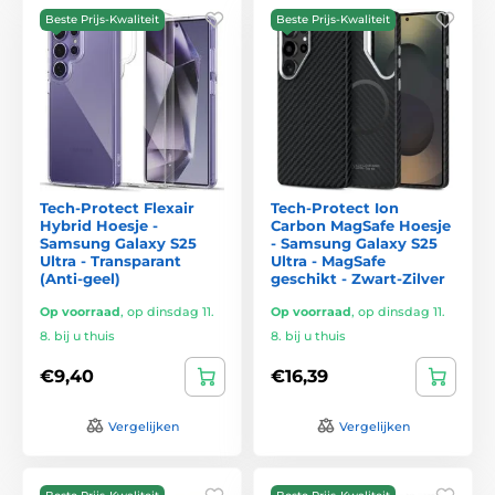
Beste Prijs-Kwaliteit
Beste Prijs-Kwaliteit
Tech-Protect Flexair
Tech-Protect Ion
Hybrid Hoesje -
Carbon MagSafe Hoesje
Samsung Galaxy S25
- Samsung Galaxy S25
Ultra - Transparant
Ultra - MagSafe
(Anti-geel)
geschikt - Zwart-Zilver
Op voorraad
,
op dinsdag 11.
Op voorraad
,
op dinsdag 11.
8. bij u thuis
8. bij u thuis
€9,40
€16,39
Vergelijken
Vergelijken