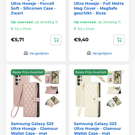
Ultra Hoesje - Forcell
Ultra Hoesje - Full Matte
Soft - Siliconen Case -
Mag Cover - MagSafe
Zwart
geschikt - Roze
Op voorraad
,
op dinsdag 11.
Op voorraad
,
op dinsdag 11.
8. bij u thuis
8. bij u thuis
€5,71
€9,40
Vergelijken
Vergelijken
Beste Prijs-Kwaliteit
Beste Prijs-Kwaliteit
Samsung Galaxy S25
Samsung Galaxy S25
Ultra Hoesje - Glamour
Ultra Hoesje - Glamour
Wallet Case - met
Wallet Case - met