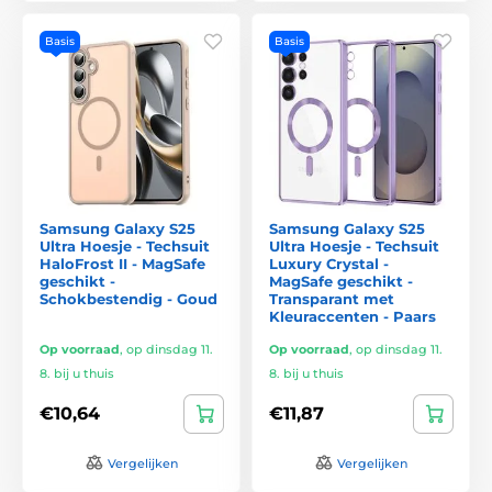
Basis
Basis
Samsung Galaxy S25
Samsung Galaxy S25
Ultra Hoesje - Techsuit
Ultra Hoesje - Techsuit
HaloFrost II - MagSafe
Luxury Crystal -
geschikt -
MagSafe geschikt -
Schokbestendig - Goud
Transparant met
Kleuraccenten - Paars
Op voorraad
,
op dinsdag 11.
Op voorraad
,
op dinsdag 11.
8. bij u thuis
8. bij u thuis
€10,64
€11,87
Vergelijken
Vergelijken