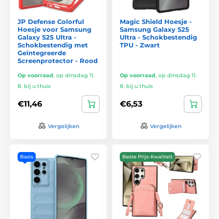
JP Defense Colorful
Magic Shield Hoesje -
Hoesje voor Samsung
Samsung Galaxy S25
Galaxy S25 Ultra -
Ultra - Schokbestendig
Schokbestendig met
TPU - Zwart
Geïntegreerde
Screenprotector - Rood
Op voorraad
,
op dinsdag 11.
Op voorraad
,
op dinsdag 11.
8. bij u thuis
8. bij u thuis
€11,46
€6,53
Vergelijken
Vergelijken
Basis
Beste Prijs-Kwaliteit