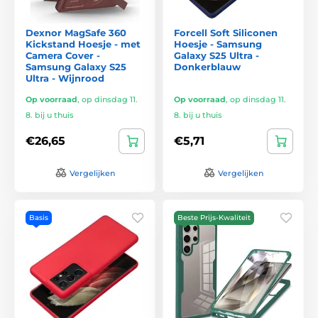
Dexnor MagSafe 360
Forcell Soft Siliconen
Kickstand Hoesje - met
Hoesje - Samsung
Camera Cover -
Galaxy S25 Ultra -
Samsung Galaxy S25
Donkerblauw
Ultra - Wijnrood
Op voorraad
,
op dinsdag 11.
Op voorraad
,
op dinsdag 11.
8. bij u thuis
8. bij u thuis
€26,65
€5,71
Vergelijken
Vergelijken
Basis
Beste Prijs-Kwaliteit