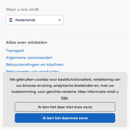
Waar u ons vindt
Nederlands
Alles over winkelen
Transport
Algemene voorwaarden
Retourzendingen en klachten
Retourneren van producten
Productruil
We gebruiken cookies voor basisfunctionaliteit, verbetering van
Cookiebeleid
uw browse-ervaring, analytische doeleinden en, met uw
toestemming, voor gerichte reclame. Meer informatie vindt u
Contactgegevens
hier
.
Informatie over de
verwerking van
Ik ben het daar niet mee eens
persoonsgegevens
Ik ben het daarmee eens