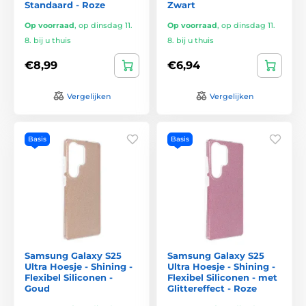
Standaard - Roze
Zwart
Op voorraad
,
op dinsdag 11.
Op voorraad
,
op dinsdag 11.
8. bij u thuis
8. bij u thuis
€8,99
€6,94
Vergelijken
Vergelijken
Basis
Basis
Samsung Galaxy S25
Samsung Galaxy S25
Ultra Hoesje - Shining -
Ultra Hoesje - Shining -
Flexibel Siliconen -
Flexibel Siliconen - met
Goud
Glittereffect - Roze