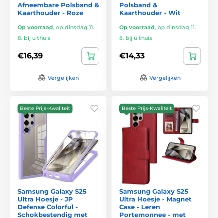
Afneembare Polsband &
Polsband &
Kaarthouder - Roze
Kaarthouder - Wit
Op voorraad
,
op dinsdag 11.
Op voorraad
,
op dinsdag 11.
8. bij u thuis
8. bij u thuis
€16,39
€14,33
Vergelijken
Vergelijken
Beste Prijs-Kwaliteit
Beste Prijs-Kwaliteit
Samsung Galaxy S25
Samsung Galaxy S25
Ultra Hoesje - JP
Ultra Hoesje - Magnet
Defense Colorful -
Case - Leren
Schokbestendig met
Portemonnee - met