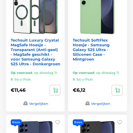
Techsuit Luxury Crystal
Techsuit SoftFlex
MagSafe Hoesje -
Hoesje - Samsung
Transparant (Anti-geel)
Galaxy S25 Ultra -
- MagSafe geschikt -
Siliconen Case -
voor Samsung Galaxy
Mintgroen
S25 Ultra - Donkergroen
Op voorraad
,
op dinsdag 11.
Op voorraad
,
op dinsdag 11.
8. bij u thuis
8. bij u thuis
€11,46
€6,12
Vergelijken
Vergelijken
Basis
Basis