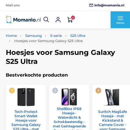
info@momanio.nl
Mail ons
0
Menu
Home
Samsung
S-serie
S25 Ultra
Hoesjes voor Samsung Galaxy S25 Ultra
Hoesjes voor Samsung Galaxy
S25 Ultra
Bestverkochte producten
ShellBox IP68
Tech-Protect
Suritch MagSafe
Hoesje -
Smart Wallet
Hoesje - met
Waterdicht &
Hoesje voor
Kickstand &
Schokbestendig -
Samsung Galaxy
Camera Cover -
met Geïntegreerde
S25 Ultra - met
voor Samsung