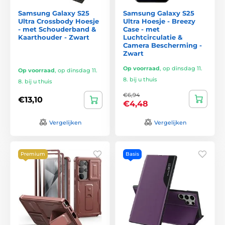
Samsung Galaxy S25
Samsung Galaxy S25
Ultra Crossbody Hoesje
Ultra Hoesje - Breezy
- met Schouderband &
Case - met
Kaarthouder - Zwart
Luchtcirculatie &
Camera Bescherming -
Zwart
Op voorraad
,
op dinsdag 11.
Op voorraad
,
op dinsdag 11.
8. bij u thuis
8. bij u thuis
€6,94
€13,10
€4,48
Vergelijken
Vergelijken
Premium
Basis