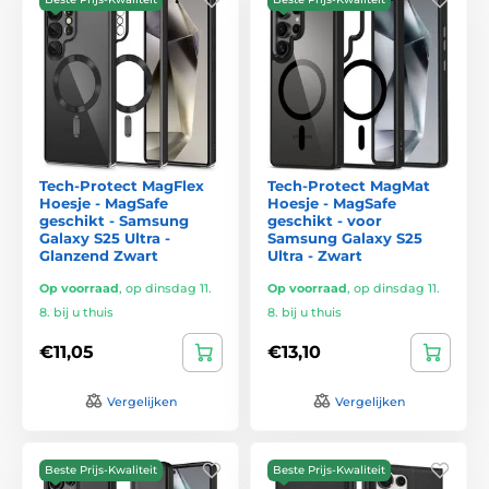
Tech-Protect MagFlex
Tech-Protect MagMat
Hoesje - MagSafe
Hoesje - MagSafe
geschikt - Samsung
geschikt - voor
Galaxy S25 Ultra -
Samsung Galaxy S25
Glanzend Zwart
Ultra - Zwart
Op voorraad
,
op dinsdag 11.
Op voorraad
,
op dinsdag 11.
8. bij u thuis
8. bij u thuis
€11,05
€13,10
Vergelijken
Vergelijken
Beste Prijs-Kwaliteit
Beste Prijs-Kwaliteit