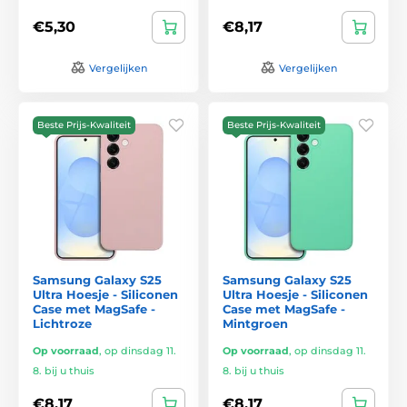
€5,30
€8,17
Vergelijken
Vergelijken
Beste Prijs-Kwaliteit
Beste Prijs-Kwaliteit
Samsung Galaxy S25
Samsung Galaxy S25
Ultra Hoesje - Siliconen
Ultra Hoesje - Siliconen
Case met MagSafe -
Case met MagSafe -
Lichtroze
Mintgroen
Op voorraad
,
op dinsdag 11.
Op voorraad
,
op dinsdag 11.
8. bij u thuis
8. bij u thuis
€8,17
€8,17