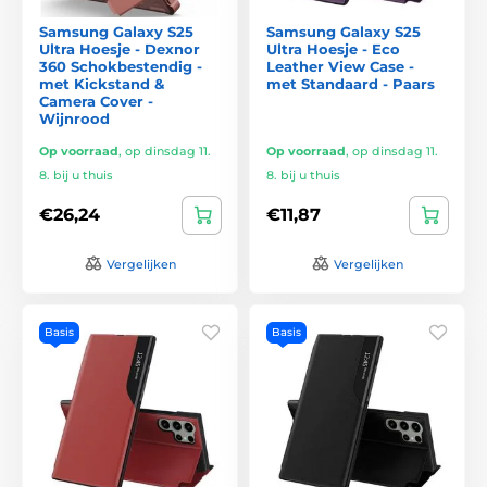
Samsung Galaxy S25
Samsung Galaxy S25
Ultra Hoesje - Dexnor
Ultra Hoesje - Eco
360 Schokbestendig -
Leather View Case -
met Kickstand &
met Standaard - Paars
Camera Cover -
Wijnrood
Op voorraad
,
op dinsdag 11.
Op voorraad
,
op dinsdag 11.
8. bij u thuis
8. bij u thuis
€26,24
€11,87
Vergelijken
Vergelijken
Basis
Basis