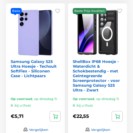
Basis
Beste Prijs-Kwaliteit
Samsung Galaxy S25
ShellBox IP68 Hoesje -
Ultra Hoesje - Techsuit
Waterdicht &
SoftFlex - Siliconen
Schokbestendig - met
Case - Lichtpaars
Geïntegreerde
Screenprotector - voor
Samsung Galaxy S25
Ultra - Zwart
Op voorraad
,
op dinsdag 11.
Op voorraad
,
op dinsdag 11.
8. bij u thuis
8. bij u thuis
€5,71
€22,55
Vergelijken
Vergelijken