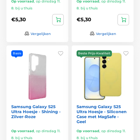
Op voorraad
,
op dinsdag 11.
Op voorraad
,
op dinsdag 11.
8. bij u thuis
8. bij u thuis
€5,30
€5,30
Vergelijken
Vergelijken
Basis
Beste Prijs-Kwaliteit
Samsung Galaxy S25
Samsung Galaxy S25
Ultra Hoesje - Shining -
Ultra Hoesje - Siliconen
Zilver-Roze
Case met MagSafe -
Geel
Op voorraad
,
op dinsdag 11.
Op voorraad
,
op dinsdag 11.
8. bij u thuis
8. bij u thuis