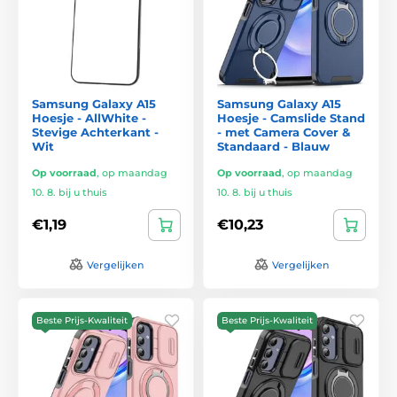
Samsung Galaxy A15
Samsung Galaxy A15
Hoesje - AllWhite -
Hoesje - Camslide Stand
Stevige Achterkant -
- met Camera Cover &
Wit
Standaard - Blauw
Op voorraad
,
op maandag
Op voorraad
,
op maandag
10. 8. bij u thuis
10. 8. bij u thuis
€1,19
€10,23
Vergelijken
Vergelijken
Beste Prijs-Kwaliteit
Beste Prijs-Kwaliteit