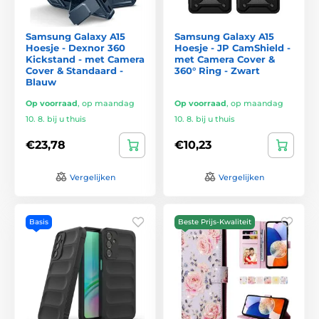
Samsung Galaxy A15
Samsung Galaxy A15
Hoesje - Dexnor 360
Hoesje - JP CamShield -
Kickstand - met Camera
met Camera Cover &
Cover & Standaard -
360° Ring - Zwart
Blauw
Op voorraad
,
op maandag
Op voorraad
,
op maandag
10. 8. bij u thuis
10. 8. bij u thuis
€23,78
€10,23
Vergelijken
Vergelijken
Basis
Beste Prijs-Kwaliteit