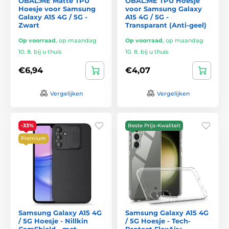
OBAL:ME Matte TPU
OBAL:ME TPU Hoesje
Hoesje voor Samsung
voor Samsung Galaxy
Galaxy A15 4G / 5G -
A15 4G / 5G -
Zwart
Transparant (Anti-geel)
Op voorraad
,
op maandag
Op voorraad
,
op maandag
10. 8. bij u thuis
10. 8. bij u thuis
€6,94
€4,07
Vergelijken
Vergelijken
-33%
Beste Prijs-Kwaliteit
Premium
Samsung Galaxy A15 4G
Samsung Galaxy A15 4G
/ 5G Hoesje - Nillkin
/ 5G Hoesje - Tech-
CamShield - met
Protect FlexAir+ -