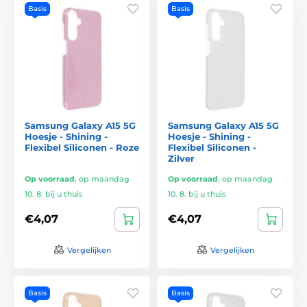
Basis
Basis
Samsung Galaxy A15 5G
Samsung Galaxy A15 5G
Hoesje - Shining -
Hoesje - Shining -
Flexibel Siliconen - Roze
Flexibel Siliconen -
Zilver
Op voorraad
,
op maandag
Op voorraad
,
op maandag
10. 8. bij u thuis
10. 8. bij u thuis
€4,07
€4,07
Vergelijken
Vergelijken
Basis
Basis