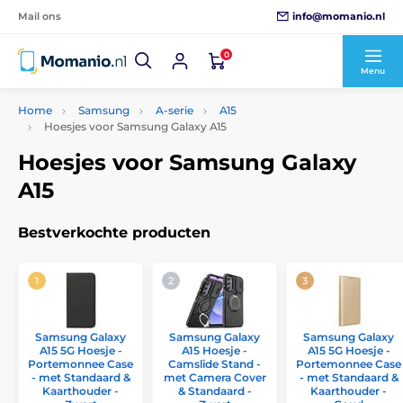
info@momanio.nl
Mail ons
0
Menu
Home
Samsung
A-serie
A15
Hoesjes voor Samsung Galaxy A15
Hoesjes voor Samsung Galaxy
A15
Bestverkochte producten
Samsung Galaxy
Samsung Galaxy
Samsung Galaxy
A15 5G Hoesje -
A15 Hoesje -
A15 5G Hoesje -
Portemonnee Case
Camslide Stand -
Portemonnee Case
- met Standaard &
met Camera Cover
- met Standaard &
Kaarthouder -
& Standaard -
Kaarthouder -