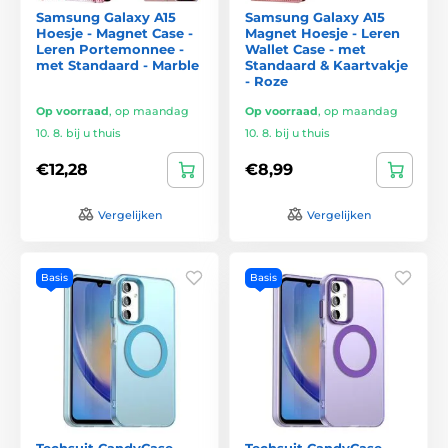
Samsung Galaxy A15
Samsung Galaxy A15
Hoesje - Magnet Case -
Magnet Hoesje - Leren
Leren Portemonnee -
Wallet Case - met
met Standaard - Marble
Standaard & Kaartvakje
- Roze
Op voorraad
,
op maandag
Op voorraad
,
op maandag
10. 8. bij u thuis
10. 8. bij u thuis
€12,28
€8,99
Vergelijken
Vergelijken
Basis
Basis
Techsuit CandyCase
Techsuit CandyCase