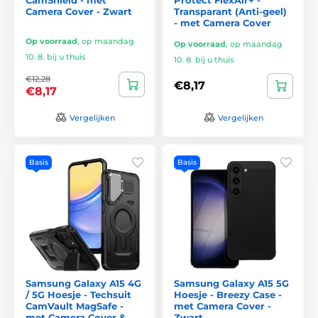
Camera Cover - Zwart
Transparant (Anti-geel)
- met Camera Cover
Op voorraad
,
op maandag
Op voorraad
,
op maandag
10. 8. bij u thuis
10. 8. bij u thuis
€12,28
€8,17
€8,17
Vergelijken
Vergelijken
Basis
Basis
Samsung Galaxy A15 4G
Samsung Galaxy A15 5G
/ 5G Hoesje - Techsuit
Hoesje - Breezy Case -
CamVault MagSafe -
met Camera Cover -
met Camera Cover &
Zwart