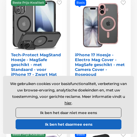
Beste Prijs-Kwaliteit
Basis
Tech-Protect MagStand
iPhone 17 Hoesje -
Hoesje - MagSafe
Electro Mag Cover -
geschikt - met
MagSafe geschikt - met
Standaard - voor
Camera Cover -
iPhone 17 - Zwart Mat
Rosegoud
Op voorraad
,
op dinsdag 11.
Op voorraad
,
op dinsdag 11.
We gebruiken cookies voor basisfunctionaliteit, verbetering van
uw browse-ervaring, analytische doeleinden en, met uw
8. bij u thuis
8. bij u thuis
toestemming, voor gerichte reclame. Meer informatie vindt u
€14,74
€11,46
hier
.
Ik ben het daar niet mee eens
Vergelijken
Vergelijken
Ik ben het daarmee eens
Beste Prijs-Kwaliteit
Basis