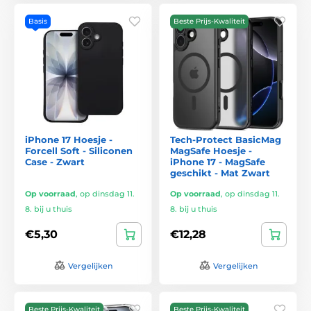
Basis
Beste Prijs-Kwaliteit
iPhone 17 Hoesje -
Tech-Protect BasicMag
Forcell Soft - Siliconen
MagSafe Hoesje -
Case - Zwart
iPhone 17 - MagSafe
geschikt - Mat Zwart
Op voorraad
,
op dinsdag 11.
Op voorraad
,
op dinsdag 11.
8. bij u thuis
8. bij u thuis
€5,30
€12,28
Vergelijken
Vergelijken
Beste Prijs-Kwaliteit
Beste Prijs-Kwaliteit