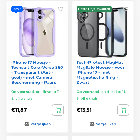
Basis
Beste Prijs-Kwaliteit
iPhone 17 Hoesje -
Tech-Protect MagMat
Techsuit ColorVerse 360
MagSafe Hoesje - voor
- Transparant (Anti-
iPhone 17 - met
geel) - met Camera
Magnetische Ring -
Bescherming - Paars
Zwart
Op voorraad
,
op dinsdag 11.
Op voorraad
,
op dinsdag 11.
8. bij u thuis
8. bij u thuis
€11,87
€13,51
Vergelijken
Vergelijken