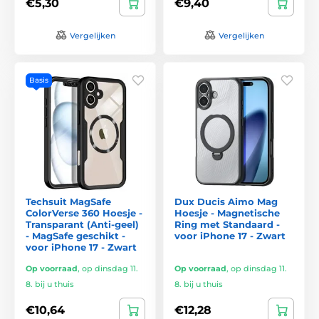
€5,30
€9,40
Vergelijken
Vergelijken
Basis
Techsuit MagSafe
Dux Ducis Aimo Mag
ColorVerse 360 Hoesje -
Hoesje - Magnetische
Transparant (Anti-geel)
Ring met Standaard -
- MagSafe geschikt -
voor iPhone 17 - Zwart
voor iPhone 17 - Zwart
Op voorraad
,
op dinsdag 11.
Op voorraad
,
op dinsdag 11.
8. bij u thuis
8. bij u thuis
€10,64
€12,28