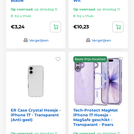
Blauw
Wit
Op voorraad
,
op dinsdag 11.
Op voorraad
,
op dinsdag 11.
8. bij u thuis
8. bij u thuis
€3,24
€10,23
Vergelijken
Vergelijken
Beste Prijs-Kwaliteit
ER Case Crystal Hoesje -
Tech-Protect MagMat
iPhone 17 - Transparant
iPhone 17 Hoesje -
(Anti-geel)
MagSafe geschikt -
Transparant - Paars
Op voorraad
,
op dinsdag 11.
Op voorraad
,
op dinsdag 11.