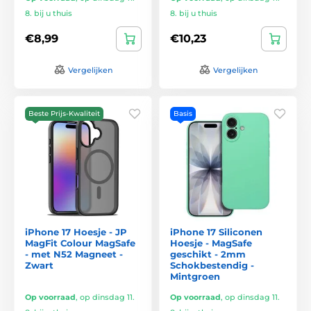
8. bij u thuis
8. bij u thuis
€8,99
€10,23
Vergelijken
Vergelijken
Beste Prijs-Kwaliteit
Basis
iPhone 17 Hoesje - JP
iPhone 17 Siliconen
MagFit Colour MagSafe
Hoesje - MagSafe
- met N52 Magneet -
geschikt - 2mm
Zwart
Schokbestendig -
Mintgroen
Op voorraad
,
op dinsdag 11.
Op voorraad
,
op dinsdag 11.