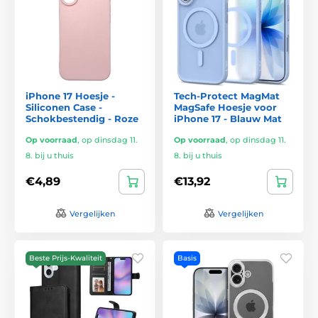
iPhone 17 Hoesje -
Tech-Protect MagMat
Siliconen Case -
MagSafe Hoesje voor
Schokbestendig - Roze
iPhone 17 - Blauw Mat
Op voorraad
,
op dinsdag 11.
Op voorraad
,
op dinsdag 11.
8. bij u thuis
8. bij u thuis
€4,89
€13,92
Vergelijken
Vergelijken
Beste Prijs-Kwaliteit
Basis