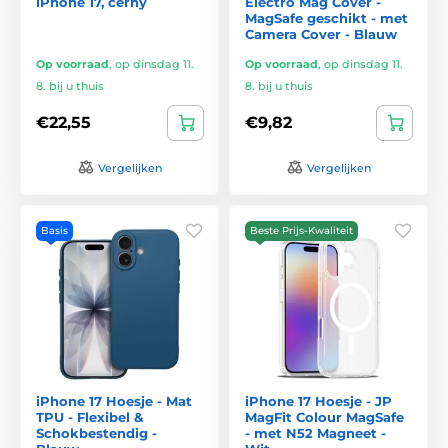
iPhone 17, černý
Electro Mag Cover -
MagSafe geschikt - met
Camera Cover - Blauw
Op voorraad
,
op dinsdag 11.
Op voorraad
,
op dinsdag 11.
8. bij u thuis
8. bij u thuis
€22,55
€9,82
Vergelijken
Vergelijken
Basis
Beste Prijs-Kwaliteit
iPhone 17 Hoesje - Mat
iPhone 17 Hoesje - JP
TPU - Flexibel &
MagFit Colour MagSafe
Schokbestendig -
- met N52 Magneet -