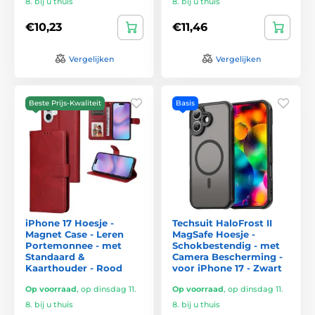
8. bij u thuis
8. bij u thuis
€10,23
€11,46
Vergelijken
Vergelijken
Beste Prijs-Kwaliteit
Basis
iPhone 17 Hoesje -
Techsuit HaloFrost II
Magnet Case - Leren
MagSafe Hoesje -
Portemonnee - met
Schokbestendig - met
Standaard &
Camera Bescherming -
Kaarthouder - Rood
voor iPhone 17 - Zwart
Op voorraad
,
op dinsdag 11.
Op voorraad
,
op dinsdag 11.
8. bij u thuis
8. bij u thuis