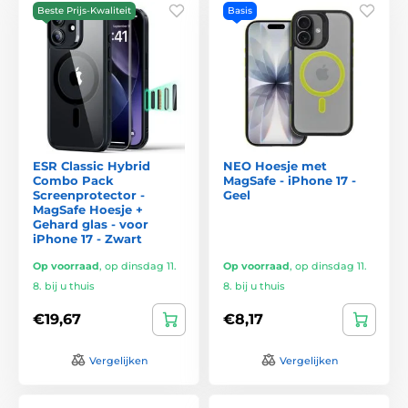
Beste Prijs-Kwaliteit
Basis
ESR Classic Hybrid
NEO Hoesje met
Combo Pack
MagSafe - iPhone 17 -
Screenprotector -
Geel
MagSafe Hoesje +
Gehard glas - voor
iPhone 17 - Zwart
Op voorraad
,
op dinsdag 11.
Op voorraad
,
op dinsdag 11.
8. bij u thuis
8. bij u thuis
€19,67
€8,17
Vergelijken
Vergelijken