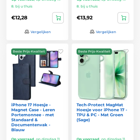
8. bij u thuis
8. bij u thuis
€12,28
€13,92
Vergelijken
Vergelijken
Beste Prijs-Kwaliteit
Beste Prijs-Kwaliteit
iPhone 17 Hoesje -
Tech-Protect MagMat
Magnet Case - Leren
Hoesje voor iPhone 17 -
Portemonnee - met
TPU & PC - Mat Groen
Standaard &
(Sage)
Documentenvak -
Blauw
Op voorraad
,
op dinsdag 11.
Op voorraad
,
op dinsdag 11.