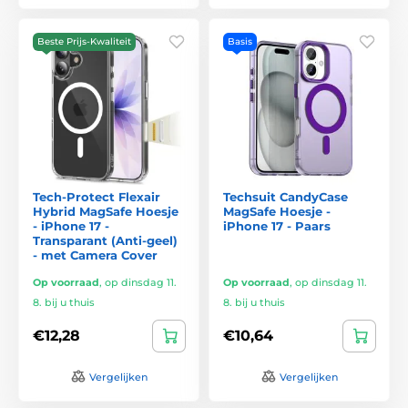
Beste Prijs-Kwaliteit
Basis
Tech-Protect Flexair
Techsuit CandyCase
Hybrid MagSafe Hoesje
MagSafe Hoesje -
- iPhone 17 -
iPhone 17 - Paars
Transparant (Anti-geel)
- met Camera Cover
Op voorraad
,
op dinsdag 11.
Op voorraad
,
op dinsdag 11.
8. bij u thuis
8. bij u thuis
€12,28
€10,64
Vergelijken
Vergelijken