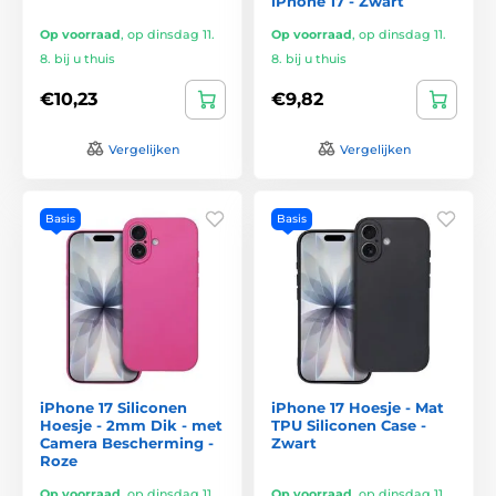
iPhone 17 - Zwart
Op voorraad
,
op dinsdag 11.
Op voorraad
,
op dinsdag 11.
8. bij u thuis
8. bij u thuis
€10,23
€9,82
Vergelijken
Vergelijken
Basis
Basis
iPhone 17 Siliconen
iPhone 17 Hoesje - Mat
Hoesje - 2mm Dik - met
TPU Siliconen Case -
Camera Bescherming -
Zwart
Roze
Op voorraad
,
op dinsdag 11.
Op voorraad
,
op dinsdag 11.