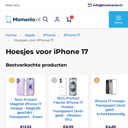
info@momanio.nl
Mail ons
0
Menu
Home
Apple
iPhone
iPhone 17
Hoesjes voor iPhone 17
Hoesjes voor iPhone 17
Bestverkochte producten
Tech-Protect
Tech-Protect
iPhone 17 Hoesje -
FlexAir iPhone 17
MagMat iPhone 17
Transparant (Anti-
Hoesje -
Hoesje - MagSafe
geel) -
Transparant (Anti-
geschikt -
Schokbestendig
geel) - Ultradun
Transparant - Paars
TPU
€13,92
€8,99
€4,89