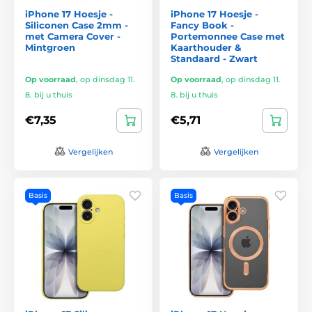
iPhone 17 Hoesje -
iPhone 17 Hoesje -
Siliconen Case 2mm -
Fancy Book -
met Camera Cover -
Portemonnee Case met
Mintgroen
Kaarthouder &
Standaard - Zwart
Op voorraad
,
op dinsdag 11.
Op voorraad
,
op dinsdag 11.
8. bij u thuis
8. bij u thuis
€7,35
€5,71
Vergelijken
Vergelijken
Basis
Basis