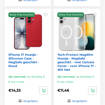
Beste Prijs-Kwaliteit
Beste Prijs-Kwaliteit
iPhone 17 Hoesje -
Tech-Protect MagSlim
Siliconen Case -
Hoesje - MagSafe
MagSafe geschikt -
geschikt - met Camera
Rood
Cover - voor iPhone 17 -
Wit Mat
Op voorraad
,
op dinsdag 11.
Op voorraad
,
op dinsdag 11.
8. bij u thuis
8. bij u thuis
€14,33
€11,46
Vergelijken
Vergelijken