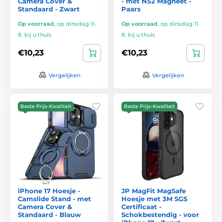
Camera Cover &
- met N52 Magneet -
Standaard - Zwart
Paars
Op voorraad
,
op dinsdag 11.
Op voorraad
,
op dinsdag 11.
8. bij u thuis
8. bij u thuis
€10,23
€10,23
Vergelijken
Vergelijken
Beste Prijs-Kwaliteit
Beste Prijs-Kwaliteit
iPhone 17 Hoesje -
JP MagFit MagSafe
Camslide Stand - met
Hoesje met 3M SGS
Camera Cover &
Certificaat -
Standaard - Blauw
Schokbestendig - voor