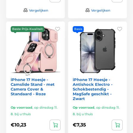
Vergelijken
Vergelijken
Beste Prijs-Kwaliteit
Basis
iPhone 17 Hoesje -
iPhone 17 Hoesje -
Camslide Stand - met
Antishock Electro -
Camera Cover &
Schokbestendig -
Standaard - Roze
MagSafe geschikt -
Zwart
Op voorraad
,
op dinsdag 11.
Op voorraad
,
op dinsdag 11.
8. bij u thuis
8. bij u thuis
€10,23
€7,35