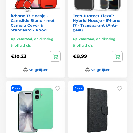
iPhone 17 Hoesje -
Tech-Protect Flexair
Camslide Stand - met
Hybrid Hoesje - iPhone
Camera Cover &
17 - Transparant (Anti-
Standaard - Rood
geel)
Op voorraad
,
op dinsdag 11.
Op voorraad
,
op dinsdag 11.
8. bij u thuis
8. bij u thuis
€10,23
€8,99
Vergelijken
Vergelijken
Basis
Basis