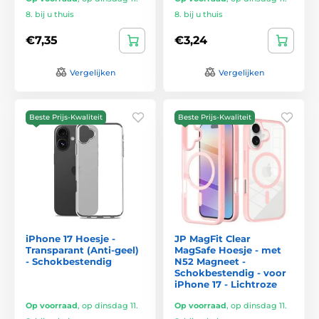
8. bij u thuis
8. bij u thuis
€7,35
€3,24
Vergelijken
Vergelijken
Beste Prijs-Kwaliteit
Beste Prijs-Kwaliteit
iPhone 17 Hoesje -
JP MagFit Clear
Transparant (Anti-geel)
MagSafe Hoesje - met
- Schokbestendig
N52 Magneet -
Schokbestendig - voor
iPhone 17 - Lichtroze
Op voorraad
,
op dinsdag 11.
Op voorraad
,
op dinsdag 11.