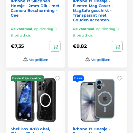
iPhone 17 Siliconen
iPhone 17 Hoesje -
Hoesje - 2mm Dik - met
Electro Mag Cover -
Camera Bescherming -
MagSafe geschikt -
Geel
Transparant met
Gouden accenten
Op voorraad
,
op dinsdag 11.
Op voorraad
,
op dinsdag 11.
8. bij u thuis
8. bij u thuis
€7,35
€9,82
Vergelijken
Vergelijken
Beste Prijs-Kwaliteit
Basis
ShellBox IP68 obal,
iPhone 17 Hoesje -