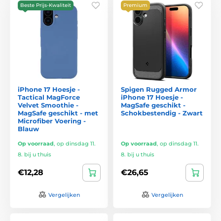
Beste Prijs-Kwaliteit
Premium
iPhone 17 Hoesje -
Spigen Rugged Armor
Tactical MagForce
iPhone 17 Hoesje -
Velvet Smoothie -
MagSafe geschikt -
MagSafe geschikt - met
Schokbestendig - Zwart
Microfiber Voering -
Blauw
Op voorraad
,
op dinsdag 11.
Op voorraad
,
op dinsdag 11.
8. bij u thuis
8. bij u thuis
€12,28
€26,65
Vergelijken
Vergelijken