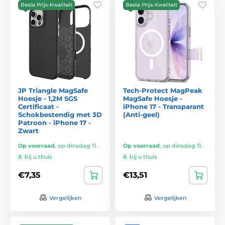
Beste Prijs-Kwaliteit
Beste Prijs-Kwaliteit
JP Triangle MagSafe
Tech-Protect MagPeak
Hoesje - 1,2M SGS
MagSafe Hoesje -
Certificaat -
iPhone 17 - Transparant
Schokbestendig met 3D
(Anti-geel)
Patroon - iPhone 17 -
Zwart
Op voorraad
,
op dinsdag 11.
Op voorraad
,
op dinsdag 11.
8. bij u thuis
8. bij u thuis
€7,35
€13,51
Vergelijken
Vergelijken