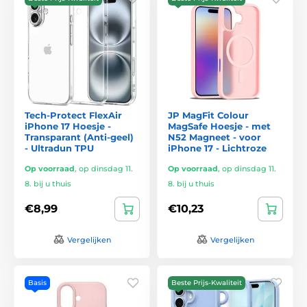
Tech-Protect FlexAir
JP MagFit Colour
iPhone 17 Hoesje -
MagSafe Hoesje - met
Transparant (Anti-geel)
N52 Magneet - voor
- Ultradun TPU
iPhone 17 - Lichtroze
Op voorraad
,
op dinsdag 11.
Op voorraad
,
op dinsdag 11.
8. bij u thuis
8. bij u thuis
€8,99
€10,23
Vergelijken
Vergelijken
Basis
Beste Prijs-Kwaliteit