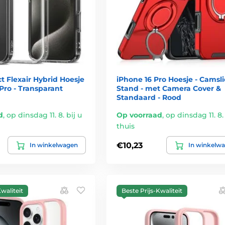
t Flexair Hybrid Hoesje
iPhone 16 Pro Hoesje - Camsl
 Pro - Transparant
Stand - met Camera Cover &
Standaard - Rood
d
,
op dinsdag 11. 8. bij u
Op voorraad
,
op dinsdag 11. 8. 
thuis
€10,23
In winkelwagen
In winkelw
waliteit
Beste Prijs-Kwaliteit