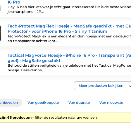
16 Pro
Hey, ik heb hier iets wat je echt gaat interesseren! Dit is de beste vrien
je smartphone – JP…
Tech-Protect MagFlex Hoesje - MagSafe geschikt - met C
Protector - voor iPhone 16 Pro - Shiny Titanium
Tech-Protect MagFlex is een elegant en dun hoesje met een gekleurd 
en transparante achterkant…
Tactical MagForce Hoesje - iPhone 16 Pro - Transparant (An
geel) - MagSafe geschikt
Behoud de stijl en veiligheid van je telefoon met het Tactical MagForce
hoesje. Deze dunne,…
Meer producten bekijken
anbevolen
Van goedkoopste
Van duurste
Van nieuwste
zijn 65 producten
- filter de resultaten naar uw wensen.