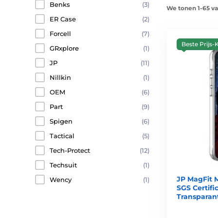
Benks
(3)
We tonen 1-65 v
ER Case
(2)
Forcell
(7)
Beste Prijs-K
GRxplore
(1)
JP
(11)
Nillkin
(1)
OEM
(6)
Part
(9)
Spigen
(6)
Tactical
(5)
Tech-Protect
(12)
Techsuit
(1)
JP MagFit 
Wency
(1)
SGS Certific
Transparant