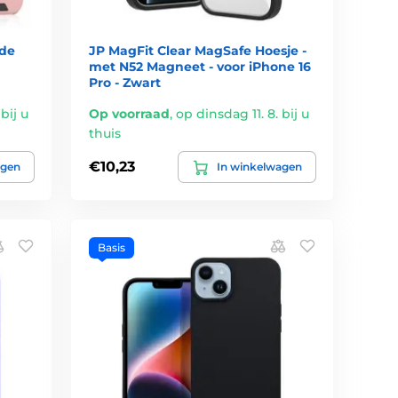
ide
JP MagFit Clear MagSafe Hoesje -
met N52 Magneet - voor iPhone 16
Pro - Zwart
bij u
Op voorraad
,
op dinsdag 11. 8. bij u
thuis
€10,23
agen
In winkelwagen
Basis