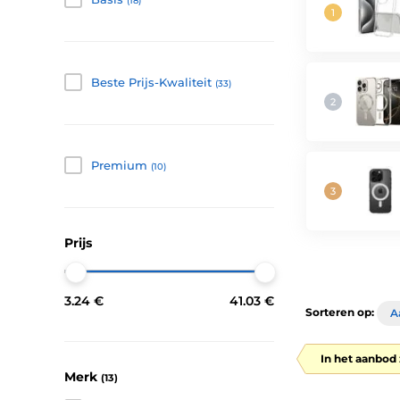
(18)
Beste Prijs-Kwaliteit
(33)
Premium
(10)
Prijs
3.24 €
41.03 €
Sorteren op:
A
In het aanbod 
Merk
(13)