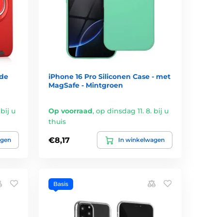
ide
iPhone 16 Pro Siliconen Case - met
MagSafe - Mintgroen
bij u
Op voorraad
,
op dinsdag 11. 8. bij u
thuis
€8,17
agen
In winkelwagen
Basis