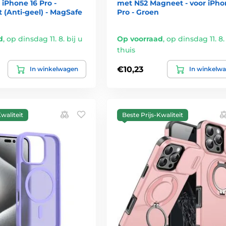
 iPhone 16 Pro -
met N52 Magneet - voor iPho
 (Anti-geel) - MagSafe
Pro - Groen
d
,
op dinsdag 11. 8. bij u
Op voorraad
,
op dinsdag 11. 8. 
thuis
€10,23
In winkelwagen
In winkelw
waliteit
Beste Prijs-Kwaliteit