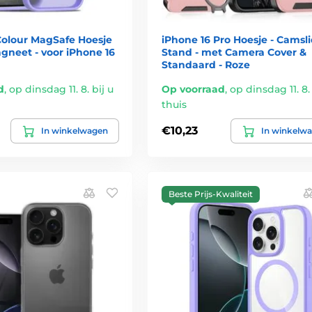
Colour MagSafe Hoesje
iPhone 16 Pro Hoesje - Camsl
gneet - voor iPhone 16
Stand - met Camera Cover &
Standaard - Roze
d
,
op dinsdag 11. 8. bij u
Op voorraad
,
op dinsdag 11. 8. 
thuis
€10,23
In winkelwagen
In winkelw
Beste Prijs-Kwaliteit