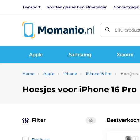
Transport
Soorten glas en hun afmetingen
Contactgege
Bijv. produc
Apple
Samsung
Xiaomi
Home
Apple
iPhone
iPhone 16 Pro
Hoesjes vo
Hoesjes voor iPhone 16 Pro
Filter
Bestverkoch
65
Basis