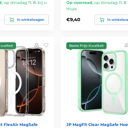
d
,
op dinsdag 11. 8. bij u
Op voorraad
,
op dinsdag 11. 8. 
thuis
€9,40
In winkelwagen
In winkelw
waliteit
Beste Prijs-Kwaliteit
ct FlexAir MagSafe
JP MagFit Clear MagSafe Hoes