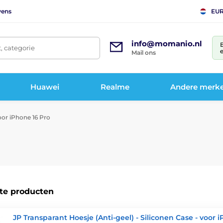
vens
EU
info@momanio.nl
t, categorie
e
Mail ons
Huawei
Realme
Andere merk
or iPhone 16 Pro
te producten
JP Transparant Hoesje (Anti-geel) - Siliconen Case - voor 