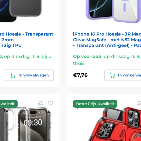
ro Hoesje - Transparant
iPhone 16 Pro Hoesje - JP Mag
 - 2mm -
Clear MagSafe - met N52 Ma
endig TPU
- Transparant (Anti-geel) - Pa
d
,
op dinsdag 11. 8. bij u
Op voorraad
,
op dinsdag 11. 8. 
thuis
€7,76
In winkelwagen
In winkelw
waliteit
Beste Prijs-Kwaliteit