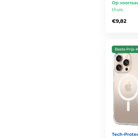
Op voorraa
thuis
€9,82
Beste Prijs-K
Tech-Prote