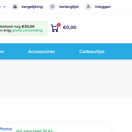
Vergelijking
Verlanglijst
Inloggen
R
0
Besteed nog
€30,00
€0,00
n krijg
gratis verzending
en
Accessoires
Cadeautips
iPhone
Op voorraad 10 ks