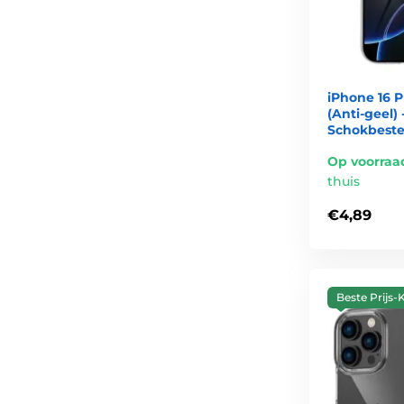
iPhone 16 P
(Anti-geel)
Schokbest
Op voorraa
thuis
€4,89
Beste Prijs-K