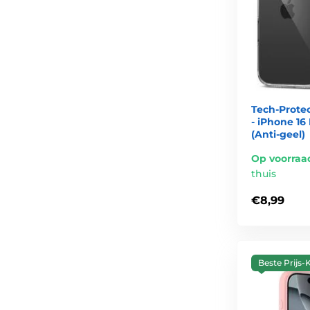
Tech-Protec
- iPhone 16
(Anti-geel)
Op voorraa
thuis
€8,99
Beste Prijs-K