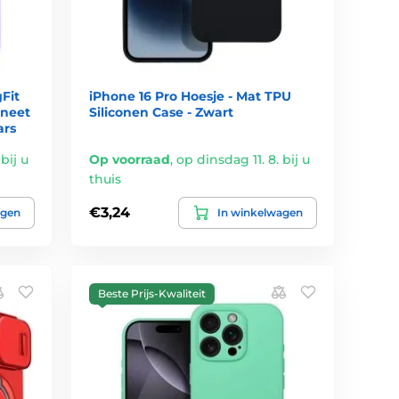
Fit
iPhone 16 Pro Hoesje - Mat TPU
gneet
Siliconen Case - Zwart
ars
bij u
Op voorraad
,
op dinsdag 11. 8. bij u
thuis
€3,24
agen
In winkelwagen
Beste Prijs-Kwaliteit