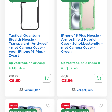
Tactical Quantum
iPhone 16 Plus Hoesje -
Stealth Hoesje -
ArmorShield Hybrid
Transparant (Anti-geel)
Case - Schokbestendig -
- met Camera Cover -
met Camera Cover -
voor iPhone 16 Plus -
Groen
Zwart
Op voorraad
,
op dinsdag 11.
Op voorraad
,
op dinsdag 11.
8. bij u thuis
8. bij u thuis
€10,23
€6,12
€5,30
€3,66
Vergelijken
Vergelijken
-40%
-40%
Beste Prijs-Kwaliteit
Beste Prijs-Kwaliteit