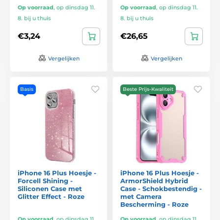
Op voorraad
,
op dinsdag 11.
Op voorraad
,
op dinsdag 11.
8. bij u thuis
8. bij u thuis
€3,24
€26,65
Vergelijken
Vergelijken
Basis
Beste Prijs-Kwaliteit
iPhone 16 Plus Hoesje -
iPhone 16 Plus Hoesje -
Forcell Shining -
ArmorShield Hybrid
Siliconen Case met
Case - Schokbestendig -
Glitter Effect - Roze
met Camera
Bescherming - Roze
Op voorraad
,
op dinsdag 11.
Op voorraad
,
op dinsdag 11.