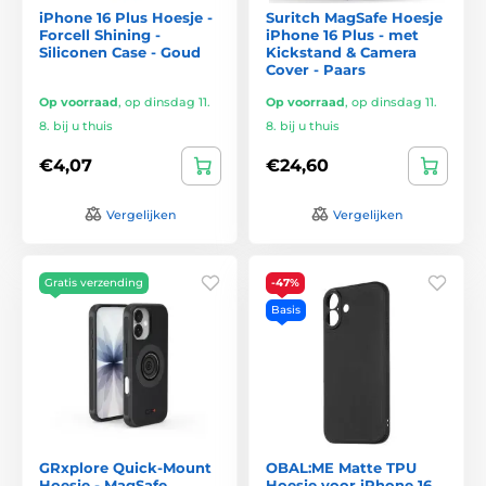
iPhone 16 Plus Hoesje -
Suritch MagSafe Hoesje
Forcell Shining -
iPhone 16 Plus - met
Siliconen Case - Goud
Kickstand & Camera
Cover - Paars
Op voorraad
,
op dinsdag 11.
Op voorraad
,
op dinsdag 11.
8. bij u thuis
8. bij u thuis
€4,07
€24,60
Vergelijken
Vergelijken
Gratis verzending
-47%
Basis
GRxplore Quick-Mount
OBAL:ME Matte TPU
Hoesje - MagSafe
Hoesje voor iPhone 16