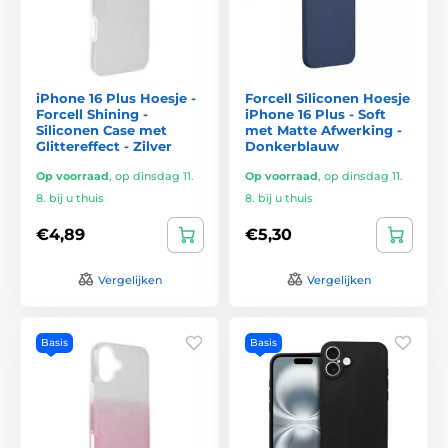
iPhone 16 Plus Hoesje -
Forcell Siliconen Hoesje
Forcell Shining -
iPhone 16 Plus - Soft
Siliconen Case met
met Matte Afwerking -
Glittereffect - Zilver
Donkerblauw
Op voorraad
,
op dinsdag 11.
Op voorraad
,
op dinsdag 11.
8. bij u thuis
8. bij u thuis
€4,89
€5,30
Vergelijken
Vergelijken
Basis
Basis