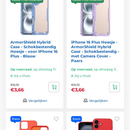
ArmorShield Hybrid
iPhone 16 Plus Hoesje -
Case - Schokbestendig
ArmorShield Hybrid
Hoesje - voor iPhone 16
Case - Schokbestendig -
Plus - Blauw
met Camera Cover -
Paars
Op voorraad
,
op dinsdag 11.
Op voorraad
,
op dinsdag 11.
8. bij u thuis
8. bij u thuis
€6,12
€6,12
€3,66
€3,66
Vergelijken
Vergelijken
Basis
Basis