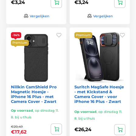
€3,24
€3,24
Vergelijken
Vergelijken
-14%
Premium
Premium
Nillkin CamShield Pro
Suritch MagSafe Hoesje
Magnetic Hoesje -
- met Kickstand &
iPhone 16 Plus - met
Camera Cover - voor
Camera Cover - Zwart
iPhone 16 Plus - Zwart
Op voorraad
,
op dinsdag 11.
Op voorraad
,
op dinsdag 11.
8. bij u thuis
8. bij u thuis
€20,49
€26,24
€17,62