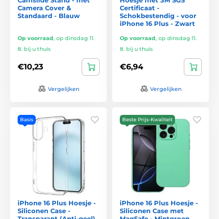
Camera Cover &
Certificaat -
Standaard - Blauw
Schokbestendig - voor
iPhone 16 Plus - Zwart
Op voorraad
,
op dinsdag 11.
Op voorraad
,
op dinsdag 11.
8. bij u thuis
8. bij u thuis
€10,23
€6,94
Vergelijken
Vergelijken
Basis
Beste Prijs-Kwaliteit
iPhone 16 Plus Hoesje -
iPhone 16 Plus Hoesje -
Siliconen Case -
Siliconen Case met
Transparant (Anti-geel)
MagSafe - Mintgroen