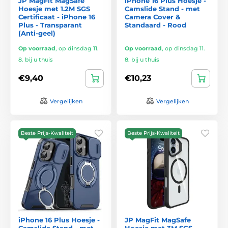
JP MagFit MagSafe
iPhone 16 Plus Hoesje -
Hoesje met 1.2M SGS
Camslide Stand - met
Certificaat - iPhone 16
Camera Cover &
Plus - Transparant
Standaard - Rood
(Anti-geel)
Op voorraad
,
op dinsdag 11.
Op voorraad
,
op dinsdag 11.
8. bij u thuis
8. bij u thuis
€9,40
€10,23
Vergelijken
Vergelijken
Beste Prijs-Kwaliteit
Beste Prijs-Kwaliteit
iPhone 16 Plus Hoesje -
JP MagFit MagSafe
Camslide Stand - met
Hoesje met 3M SGS