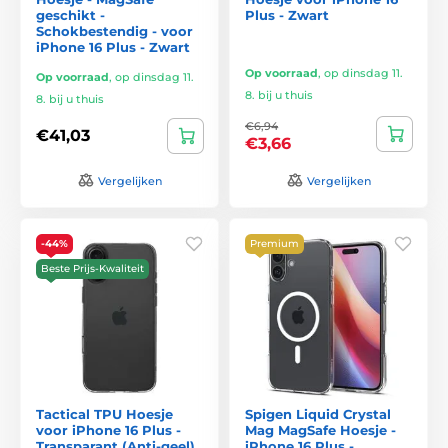
geschikt -
Plus - Zwart
Schokbestendig - voor
iPhone 16 Plus - Zwart
Op voorraad
,
op dinsdag 11.
Op voorraad
,
op dinsdag 11.
8. bij u thuis
8. bij u thuis
€6,94
€41,03
€3,66
Vergelijken
Vergelijken
-44%
Premium
Beste Prijs-Kwaliteit
Tactical TPU Hoesje
Spigen Liquid Crystal
voor iPhone 16 Plus -
Mag MagSafe Hoesje -
Transparant (Anti-geel)
iPhone 16 Plus -