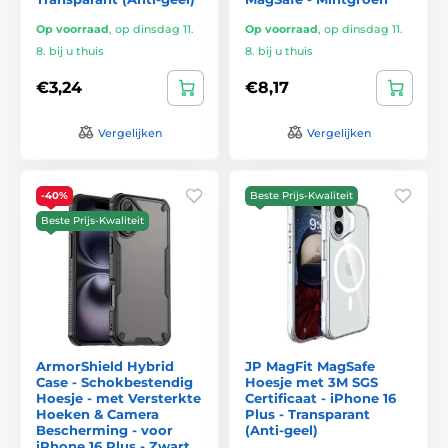
Op voorraad
,
op dinsdag 11.
Op voorraad
,
op dinsdag 11.
8. bij u thuis
8. bij u thuis
€3,24
€8,17
Vergelijken
Vergelijken
-40%
Beste Prijs-Kwaliteit
Beste Prijs-Kwaliteit
ArmorShield Hybrid
JP MagFit MagSafe
Case - Schokbestendig
Hoesje met 3M SGS
Hoesje - met Versterkte
Certificaat - iPhone 16
Hoeken & Camera
Plus - Transparant
Bescherming - voor
(Anti-geel)
iPhone 16 Plus - Zwart