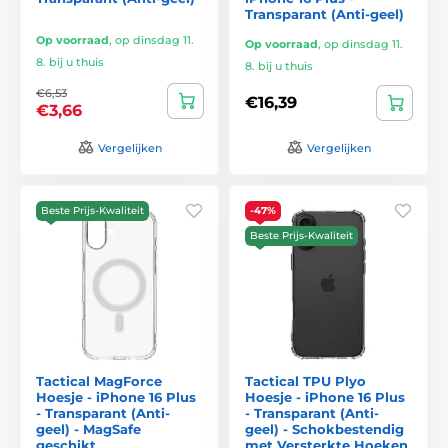
Transparant (Anti-geel)
Op voorraad
,
op dinsdag 11.
Op voorraad
,
op dinsdag 11.
8. bij u thuis
8. bij u thuis
€6,53
€16,39
€3,66
Vergelijken
Vergelijken
Beste Prijs-Kwaliteit
-47%
Beste Prijs-Kwaliteit
Tactical MagForce
Tactical TPU Plyo
Hoesje - iPhone 16 Plus
Hoesje - iPhone 16 Plus
- Transparant (Anti-
- Transparant (Anti-
geel) - MagSafe
geel) - Schokbestendig
geschikt
met Versterkte Hoeken