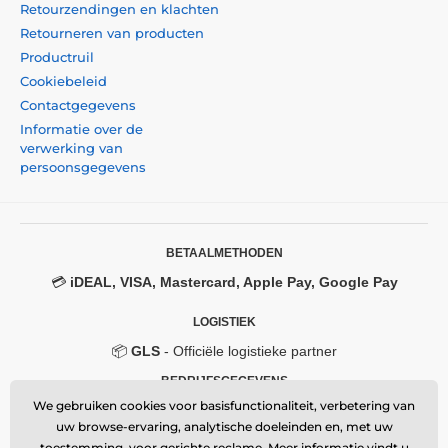
Retourzendingen en klachten
Retourneren van producten
Productruil
Cookiebeleid
Contactgegevens
Informatie over de
verwerking van
persoonsgegevens
BETAALMETHODEN
💳
iDEAL, VISA, Mastercard, Apple Pay, Google Pay
LOGISTIEK
📦
GLS
- Officiële logistieke partner
BEDRIJFSGEGEVENS
We gebruiken cookies voor basisfunctionaliteit, verbetering van
Momanio s.r.o.
uw browse-ervaring, analytische doeleinden en, met uw
Okružní 361/14, 747 18, Píšť, Czech Republic
toestemming, voor gerichte reclame. Meer informatie vindt u
VAT: CZ09604707