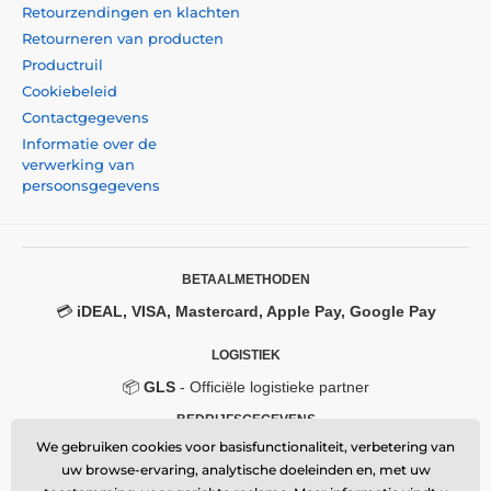
Retourzendingen en klachten
Retourneren van producten
Productruil
Cookiebeleid
Contactgegevens
Informatie over de
verwerking van
persoonsgegevens
BETAALMETHODEN
💳
iDEAL, VISA, Mastercard, Apple Pay, Google Pay
LOGISTIEK
📦
GLS
- Officiële logistieke partner
BEDRIJFSGEGEVENS
We gebruiken cookies voor basisfunctionaliteit, verbetering van
Momanio s.r.o.
uw browse-ervaring, analytische doeleinden en, met uw
Okružní 361/14, 747 18, Píšť, Czech Republic