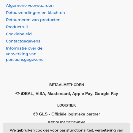
Algemene voorwaarden
Retourzendingen en klachten
Retourneren van producten
Productruil
Cookiebeleid
Contactgegevens
Informatie over de
verwerking van
persoonsgegevens
BETAALMETHODEN
💳
iDEAL, VISA, Mastercard, Apple Pay, Google Pay
LOGISTIEK
📦
GLS
- Officiële logistieke partner
BEDRIJFSGEGEVENS
We gebruiken cookies voor basisfunctionaliteit, verbetering van
Momanio s.r.o.