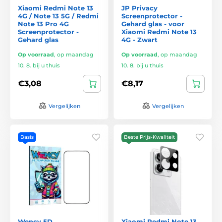
Xiaomi Redmi Note 13
JP Privacy
4G / Note 13 5G / Redmi
Screenprotector -
Note 13 Pro 4G
Gehard glas - voor
Screenprotector -
Xiaomi Redmi Note 13
Gehard glas
4G - Zwart
Op voorraad
,
op maandag
Op voorraad
,
op maandag
10. 8. bij u thuis
10. 8. bij u thuis
€3,08
€8,17
Vergelijken
Vergelijken
Basis
Beste Prijs-Kwaliteit
Wency 5D
Xiaomi Redmi Note 13