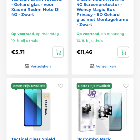
- Gehard glas - voor
4G Screenprotector -
Xiaomi Redmi Note 13
Wency Magic Box
4G - Zwart
Privacy - 5D Gehard
glas met Montageframe
- Zwart
Op voorraad
,
op maandag
Op voorraad
,
op maandag
10. 8. bij u thuis
10. 8. bij u thuis
€5,71
€11,46
Vergelijken
Vergelijken
Beste Prijs-Kwaliteit
Beste Prijs-Kwaliteit
Tactical Glass Shield
JP Combo Pack