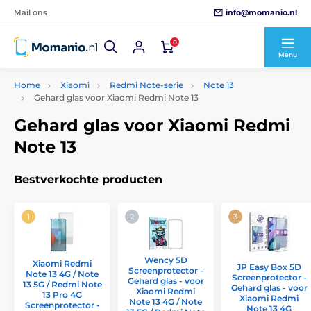
info@momanio.nl
Mail ons
0
Menu
Home
Xiaomi
Redmi Note-serie
Note 13
Gehard glas voor Xiaomi Redmi Note 13
Gehard glas voor Xiaomi Redmi
Note 13
Bestverkochte producten
Wency 5D
Xiaomi Redmi
JP Easy Box 5D
Screenprotector -
Note 13 4G / Note
Screenprotector -
Gehard glas - voor
13 5G / Redmi Note
Gehard glas - voor
Xiaomi Redmi
13 Pro 4G
Xiaomi Redmi
Note 13 4G / Note
Screenprotector -
Note 13 4G