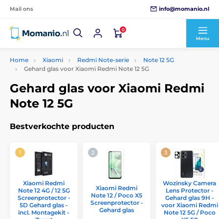
info@momanio.nl
Mail ons
0
Menu
Home
Xiaomi
Redmi Note-serie
Note 12 5G
Gehard glas voor Xiaomi Redmi Note 12 5G
Gehard glas voor Xiaomi Redmi
Note 12 5G
Bestverkochte producten
Xiaomi Redmi
Wozinsky Camera
Xiaomi Redmi
Note 12 4G / 12 5G
Lens Protector -
Note 12 / Poco X5
Screenprotector -
Gehard glas 9H -
Screenprotector -
5D Gehard glas -
voor Xiaomi Redmi
Gehard glas
incl. Montagekit -
Note 12 5G / Poco