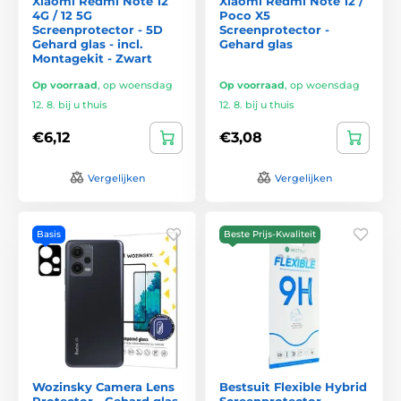
Xiaomi Redmi Note 12
Xiaomi Redmi Note 12 /
4G / 12 5G
Poco X5
Screenprotector - 5D
Screenprotector -
Gehard glas - incl.
Gehard glas
Montagekit - Zwart
Op voorraad
,
op woensdag
Op voorraad
,
op woensdag
12. 8. bij u thuis
12. 8. bij u thuis
€6,12
€3,08
Vergelijken
Vergelijken
Basis
Beste Prijs-Kwaliteit
Wozinsky Camera Lens
Bestsuit Flexible Hybrid
Protector - Gehard glas
Screenprotector -