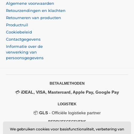
Algemene voorwaarden
Retourzendingen en klachten
Retourneren van producten
Productruil
Cookiebeleid
Contactgegevens
Informatie over de
verwerking van
persoonsgegevens
BETAALMETHODEN
💳
iDEAL, VISA, Mastercard, Apple Pay, Google Pay
LOGISTIEK
📦
GLS
- Officiële logistieke partner
BEDRIJFSGEGEVENS
We gebruiken cookies voor basisfunctionaliteit, verbetering van
Momanio s.r.o.