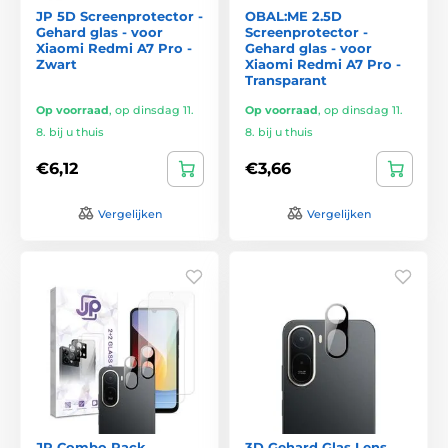
JP 5D Screenprotector -
OBAL:ME 2.5D
Gehard glas - voor
Screenprotector -
Xiaomi Redmi A7 Pro -
Gehard glas - voor
Zwart
Xiaomi Redmi A7 Pro -
Transparant
Op voorraad
,
op dinsdag 11.
Op voorraad
,
op dinsdag 11.
8. bij u thuis
8. bij u thuis
€6,12
€3,66
Vergelijken
Vergelijken
JP Combo Pack
3D Gehard Glas Lens