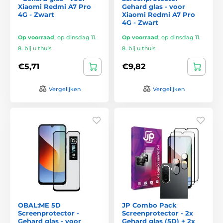
Xiaomi Redmi A7 Pro
Gehard glas - voor
4G - Zwart
Xiaomi Redmi A7 Pro
4G - Zwart
Op voorraad
,
op dinsdag 11.
Op voorraad
,
op dinsdag 11.
8. bij u thuis
8. bij u thuis
€5,71
€9,82
Vergelijken
Vergelijken
OBAL:ME 5D
JP Combo Pack
Screenprotector -
Screenprotector - 2x
Gehard glas - voor
Gehard glas (5D) + 2x