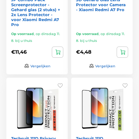
Screenprotector -
Protector voor Camera
Gehard glas (2 stuks) +
- Xiaomi Redmi A7 Pro
2x Lens Protector -
voor Xiaomi Redmi A7
Pro
Op voorraad
,
op dinsdag 11.
Op voorraad
,
op dinsdag 11.
8. bij u thuis
8. bij u thuis
€11,46
€4,48
Vergelijken
Vergelijken
Techsuit 111D Privacy
Techsuit 111D