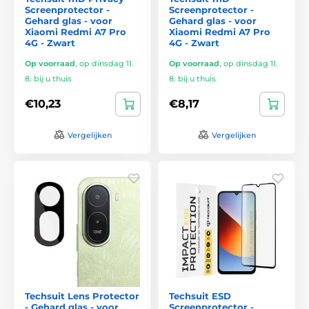
Screenprotector -
Screenprotector -
Gehard glas - voor
Gehard glas - voor
Xiaomi Redmi A7 Pro
Xiaomi Redmi A7 Pro
4G - Zwart
4G - Zwart
Op voorraad
,
op dinsdag 11.
Op voorraad
,
op dinsdag 11.
8. bij u thuis
8. bij u thuis
€10,23
€8,17
Vergelijken
Vergelijken
Techsuit Lens Protector
Techsuit ESD
- Gehard glas - voor
Screenprotector -