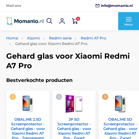
info@momanio.nl
Mail ons
0
Menu
Home
Xiaomi
Redmi-serie
Redmi A7 Pro
Gehard glas voor Xiaomi Redmi A7 Pro
Gehard glas voor Xiaomi Redmi
A7 Pro
Bestverkochte producten
OBAL:ME 2.5D
JP 5D
OBAL:ME 5D
Screenprotector -
Screenprotector -
Screenprotector -
Gehard glas - voor
Gehard glas - voor
Gehard glas - voor
Xiaomi Redmi A7
Xiaomi Redmi A7
Xiaomi Redmi A7
Pro - Transparant
Pro - Zwart
Pro - Zwart