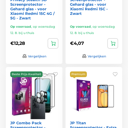
Screenprotector -
Gehard glas - voor
Gehard glas - voor
Xiaomi Redmi 15C -
Xiaomi Redmi 15C 4G /
Zwart
5G - Zwart
Op voorraad
,
op woensdag
Op voorraad
,
op woensdag
12. 8. bij u thuis
12. 8. bij u thuis
€12,28
€4,07
Vergelijken
Vergelijken
Beste Prijs-Kwaliteit
Premium
JP Combo Pack
JP Titan
Screenprotector -
Screenprotector - Extra