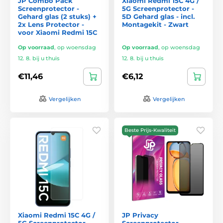
JP Combo Pack
Xiaomi Redmi 15C 4G /
Screenprotector -
5G Screenprotector -
Gehard glas (2 stuks) +
5D Gehard glas - incl.
2x Lens Protector -
Montagekit - Zwart
voor Xiaomi Redmi 15C
Op voorraad
,
op woensdag
Op voorraad
,
op woensdag
12. 8. bij u thuis
12. 8. bij u thuis
€11,46
€6,12
Vergelijken
Vergelijken
Beste Prijs-Kwaliteit
Xiaomi Redmi 15C 4G /
JP Privacy
5G Screenprotector -
Screenprotector -