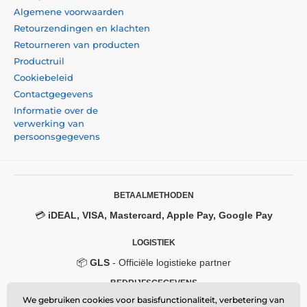
Algemene voorwaarden
Retourzendingen en klachten
Retourneren van producten
Productruil
Cookiebeleid
Contactgegevens
Informatie over de
verwerking van
persoonsgegevens
BETAALMETHODEN
💳
iDEAL, VISA, Mastercard, Apple Pay, Google Pay
LOGISTIEK
📦
GLS
- Officiële logistieke partner
BEDRIJFSGEGEVENS
We gebruiken cookies voor basisfunctionaliteit, verbetering van
Momanio s.r.o.