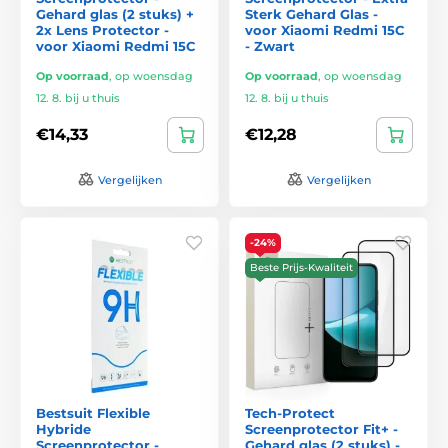
Gehard glas (2 stuks) +
Sterk Gehard Glas -
2x Lens Protector -
voor Xiaomi Redmi 15C
voor Xiaomi Redmi 15C
- Zwart
Op voorraad
,
op woensdag
Op voorraad
,
op woensdag
12. 8. bij u thuis
12. 8. bij u thuis
€14,33
€12,28
Vergelijken
Vergelijken
-24%
Beste Prijs-Kwaliteit
Bestsuit Flexible
Tech-Protect
Hybride
Screenprotector Fit+ -
Screenprotector -
Gehard glas (2 stuks) -