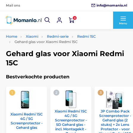
info@momanio.nl
Mail ons
0
Menu
Home
Xiaomi
Redmi-serie
Redmi 15C
Gehard glas voor Xiaomi Redmi 15C
Gehard glas voor Xiaomi Redmi
15C
Bestverkochte producten
Xiaomi Redmi 15C
JP Combo Pack
Xiaomi Redmi 15C
4G / 5G
Screenprotector -
4G / 5G
Screenprotector -
Gehard glas (2
Screenprotector -
5D Gehard glas -
stuks) + 2x Lens
Gehard glas
incl. Montagekit -
Protector - voor