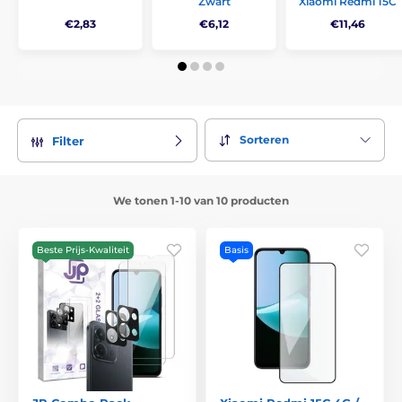
Zwart
Xiaomi Redmi 15C
€2,83
€6,12
€11,46
Sorteren
Filter
We tonen 1-10 van 10 producten
Beste Prijs-Kwaliteit
Basis